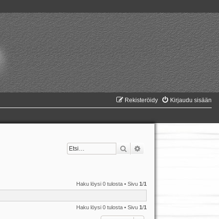
Rekisteröidy
Kirjaudu sisään
Etsi
Tarkennettu haku
Haku löysi 0 tulosta • Sivu
1
/
1
Haku löysi 0 tulosta • Sivu
1
/
1