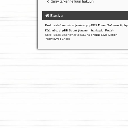
Siirry tarkennettuun hakuun
Etusivu
Keskustelufoorumin ohjelmisto
phpBB
® Forum Software © php
Käännös: phpBB Suomi (lurttinen, harritapio, Pettis)
Style: Black-Silver by Joyce&Luna
phpBB-Style-Design
Yksityisyys
|
Ehdot