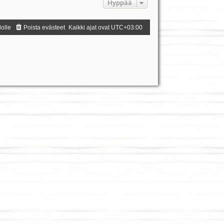
Hyppää
dolle
Poista evästeet
Kaikki ajat ovat
UTC+03:00