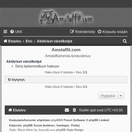
UKK
Rekisteröidy
Kirjaudu sisään
E
Etusivu
Etsi
Aktiiviset viestiketjut
t
Amstaffit.com
Amstaffiaiheista keskustelua
s
Aktiiviset viestiketjut
i
Siirry tarkennettuun hakuun
Haku löysi 0 tulosta • Sivu
1
/
1
Ei löytynyt.
Haku löysi 0 tulosta • Sivu
1
/
1
Hyppää
Etusivu
Kaikki ajat ovat
UTC+03:00
Keskustelufoorumin ohjelmisto
phpBB
® Forum Software © phpBB Limited
Käännös: phpBB Suomi (lurttinen, harritapio, Pettis)
Style: Black-Silver by Joyce&Luna
phpBB-Style-Design