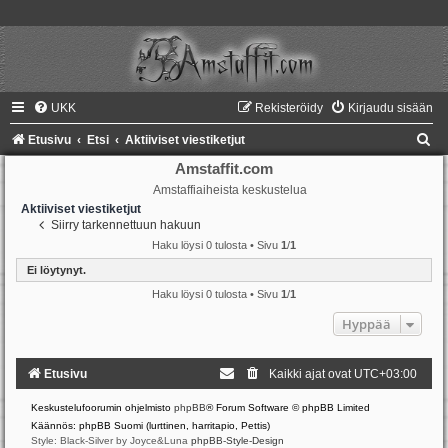
UKK
Rekisteröidy
Kirjaudu sisään
E
Etusivu
Etsi
Aktiiviset viestiketjut
t
Amstaffit.com
Amstaffiaiheista keskustelua
s
Aktiiviset viestiketjut
i
Siirry tarkennettuun hakuun
Haku löysi 0 tulosta • Sivu
1
/
1
Ei löytynyt.
Haku löysi 0 tulosta • Sivu
1
/
1
Hyppää
Etusivu
Kaikki ajat ovat
UTC+03:00
Keskustelufoorumin ohjelmisto
phpBB
® Forum Software © phpBB Limited
Käännös: phpBB Suomi (lurttinen, harritapio, Pettis)
Style: Black-Silver by Joyce&Luna
phpBB-Style-Design