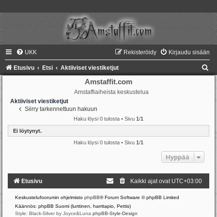
UKK
Rekisteröidy
Kirjaudu sisään
E
Etusivu
Etsi
Aktiiviset viestiketjut
t
Amstaffit.com
Amstaffiaiheista keskustelua
s
Aktiiviset viestiketjut
i
Siirry tarkennettuun hakuun
Haku löysi 0 tulosta • Sivu
1
/
1
Ei löytynyt.
Haku löysi 0 tulosta • Sivu
1
/
1
Hyppää
Etusivu
Kaikki ajat ovat
UTC+03:00
Keskustelufoorumin ohjelmisto
phpBB
® Forum Software © phpBB Limited
Käännös: phpBB Suomi (lurttinen, harritapio, Pettis)
Style: Black-Silver by Joyce&Luna
phpBB-Style-Design