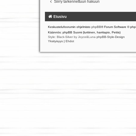
Siirry tarkennettuun hakuun
Etusivu
Keskustelufoorumin ohjelmisto
phpBB
® Forum Software © php
Käännös: phpBB Suomi (lurttinen, harritapio, Pettis)
Style: Black-Silver by Joyce&Luna
phpBB-Style-Design
Yksityisyys
|
Ehdot