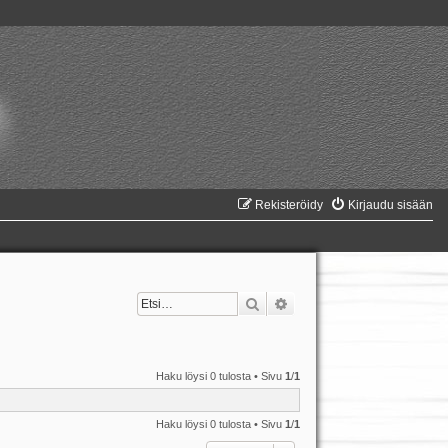
Rekisteröidy
Kirjaudu sisään
Etsi
Tarkennettu haku
Haku löysi 0 tulosta • Sivu
1
/
1
Haku löysi 0 tulosta • Sivu
1
/
1