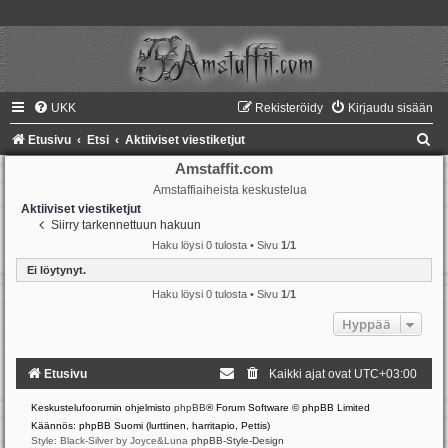
UKK
Rekisteröidy
Kirjaudu sisään
E
Etusivu
Etsi
Aktiiviset viestiketjut
t
Amstaffit.com
Amstaffiaiheista keskustelua
s
Aktiiviset viestiketjut
i
Siirry tarkennettuun hakuun
Haku löysi 0 tulosta • Sivu
1
/
1
Ei löytynyt.
Haku löysi 0 tulosta • Sivu
1
/
1
Hyppää
Etusivu
Kaikki ajat ovat
UTC+03:00
Keskustelufoorumin ohjelmisto
phpBB
® Forum Software © phpBB Limited
Käännös: phpBB Suomi (lurttinen, harritapio, Pettis)
Style: Black-Silver by Joyce&Luna
phpBB-Style-Design