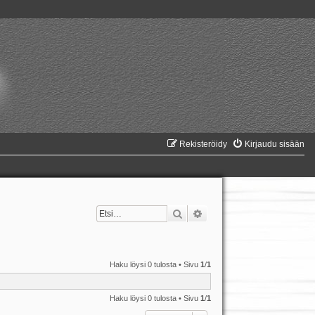
Rekisteröidy
Kirjaudu sisään
Etsi
Tarkennettu haku
Haku löysi 0 tulosta • Sivu
1
/
1
Haku löysi 0 tulosta • Sivu
1
/
1