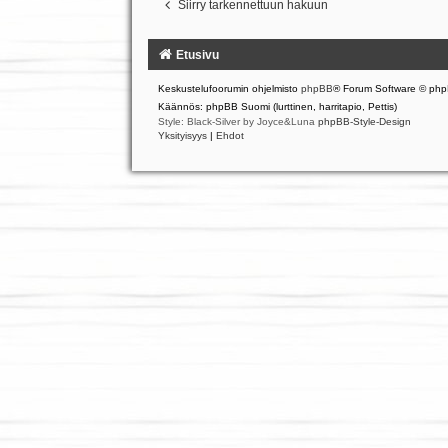
Siirry tarkennettuun hakuun
Etusivu
Keskustelufoorumin ohjelmisto
phpBB
® Forum Software © php
Käännös: phpBB Suomi (lurttinen, harritapio, Pettis)
Style: Black-Silver by Joyce&Luna
phpBB-Style-Design
Yksityisyys
|
Ehdot