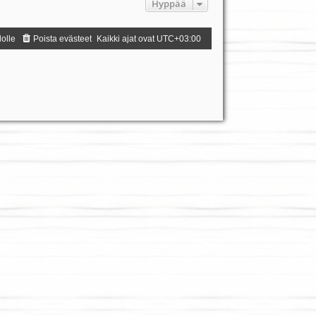
Hyppää
dolle
Poista evästeet
Kaikki ajat ovat
UTC+03:00