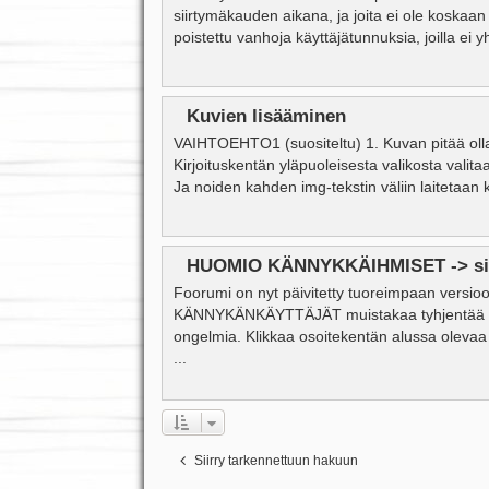
siirtymäkauden aikana, ja joita ei ole koskaa
poistettu vanhoja käyttäjätunnuksia, joilla ei y
Kuvien lisääminen
VAIHTOEHTO1 (suositeltu) 1. Kuvan pitää olla va
Kirjoituskentän yläpuoleisesta valikosta valitaa
Ja noiden kahden img-tekstin väliin laitetaan ku
HUOMIO KÄNNYKKÄIHMISET -> sis
Foorumi on nyt päivitetty tuoreimpaan versio
KÄNNYKÄNKÄYTTÄJÄT muistakaa tyhjentää eväs
ongelmia. Klikkaa osoitekentän alussa olevaa 
...
Siirry tarkennettuun hakuun