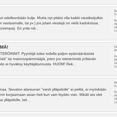
Ki
Ti
 ei edelleenkään kulje. Mutta nyt pitäisi olla kaikki viestiketjutkin
Ke
 vastaamalla, tai yv.) jos jotain viestejä on vielä kadoksissa.
A
V
eimpia). En yritä niit...
Lu
ÄMÄ!
Ki
M
INNIT. Pyyntöjä tulee todella paljon epämääräisistä
Ke
itä" tai mainosspämmääjiä, joten jos rekiströintiä yrittävän
A
V
äpito ei hyväksy käyttäjätunnusta. HUOM! Rek...
Lu
Ki
Su
a. Sivuston alareunan "viesti ylläpidolle" ei pelitä, ei myöskään
Ke
yrin korjaamaan asian heti kun vain löydän vian. Mikäli siis olet
A
V
ylläpidolle, lait...
Lu