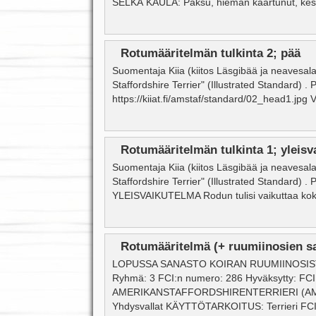
SELKÄ KAULA: Paksu, hieman kaartunut, keskip
Rotumääritelmän tulkinta 2; pää
Suomentaja Kiia (kiitos Läsgibää ja neavesal
Staffordshire Terrier" (Illustrated Standard) .
https://kiiat.fi/amstaf/standard/02_head1.jpg
Rotumääritelmän tulkinta 1; yleisv
Suomentaja Kiia (kiitos Läsgibää ja neavesal
Staffordshire Terrier" (Illustrated Standard) .
YLEISVAIKUTELMA Rodun tulisi vaikuttaa koko
Rotumääritelmä (+ ruumiinosien sa
LOPUSSA SANASTO KOIRAN RUUMIINOSISTA rot
Ryhmä: 3 FCI:n numero: 286 Hyväksytty: FC
AMERIKANSTAFFORDSHIRENTERRIERI (AM
Yhdysvallat KÄYTTÖTARKOITUS: Terrieri FC