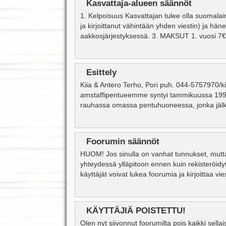
Kasvattaja-alueen säännöt
1. Kelpoisuus Kasvattajan tulee olla suomalain
ja kirjoittanut vähintään yhden viestin) ja häne
aakkosjärjestyksessä. 3. MAKSUT 1. vuosi 7€,
Esittely
Kiia & Antero Terho, Pori puh. 044-5757970/k
amstaffipentueemme syntyi tammikuussa 1999.
rauhassa omassa pentuhuoneessa, jonka jälkee
Foorumin säännöt
HUOM! Jos sinulla on vanhat tunnukset, mutta 
yhteydessä ylläpitoon ennen kuin rekisteröidyt 
käyttäjät voivat lukea foorumia ja kirjoittaa vi
KÄYTTÄJIÄ POISTETTU!
Olen nyt siivonnut foorumilta pois kaikki sella