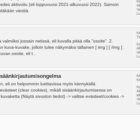
Ke
n edes aktivoitu (eli loppuvuosi 2021-alkuvuosi 2022). Samoin
A
V
htäkään viestiä.
Lu
Ki
To
lmiiksi jossain netissä, eli kuvalla pitää olla "osoite". 2.
Ke
n kuva-kuvake, jolloin tulee näkymäksi tällainen [ img ] [ /img ] .
A
V
van osoite, eli t...
Lu
äänkirjautumisongelma
Ki
Ke
on, eli on helpommin luettavissa myös kännykällä.
Ke
teet (clear cookies), mikäli sisäänkirjautumisessa on
A
si
kuvaketta (Näytä sivuston tiedot) -> valitse evästeet/cookies ->
V
Lu