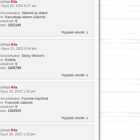
rjoittaja
Kiia
 Syys 22, 2022 8:27 am
skustelualue:
Säännöt ja ohjeet
ihe:
Kasvattaja-alueen säännöt
astaukset:
0
ettu:
1552140
Hyppää viestiin
rjoittaja
Kiia
 Syys 21, 2022 8:34 pm
skustelualue:
Sticky Wicket's
ihe:
Esittely
astaukset:
0
ettu:
1605799
Hyppää viestiin
rjoittaja
Kiia
 Syys 20, 2022 1:25 pm
skustelualue:
Forumin käytöstä
ihe:
Foorumin säännöt
astaukset:
0
ettu:
1342919
Hyppää viestiin
rjoittaja
Kiia
 Syys 20, 2022 1:13 pm