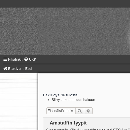
Pikalinkit
UKK
Etusivu
Etsi
Haku löysi 16 tulosta
Siirry tarkennettuun hakuun
Etsi
Tarkennettu haku
Amstaffin tyypit