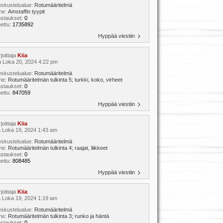
skustelualue:
Rotumääritelmä
ihe:
Amstaffin tyypit
astaukset:
0
ettu:
1735892
Hyppää viestiin
rjoittaja
Kiia
 Loka 20, 2024 4:22 pm
skustelualue:
Rotumääritelmä
ihe:
Rotumääritelmän tulkinta 5; turkki, koko, virheet
astaukset:
0
ettu:
847059
Hyppää viestiin
rjoittaja
Kiia
 Loka 19, 2024 1:43 am
skustelualue:
Rotumääritelmä
ihe:
Rotumääritelmän tulkinta 4; raajat, liikkeet
astaukset:
0
ettu:
808485
Hyppää viestiin
rjoittaja
Kiia
 Loka 19, 2024 1:19 am
skustelualue:
Rotumääritelmä
ihe:
Rotumääritelmän tulkinta 3; runko ja häntä
astaukset:
0