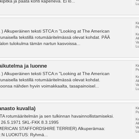
itkä ja päätä kohti kapeneva. Ei lö...
Lu
Ki
Pe
a ) Alkuperäinen teksti STCA:n "Looking at The American
Ke
 Punaisella tekstillä rotumääritelmässä olevat kohdat. PÄÄ
A
V
 Valon tulokulma tämän nartun kasvoissa...
Lu
aikutelma ja luonne
Ki
Pe
a ) Alkuperäinen teksti STCA:n "Looking at The American
Ke
 Punaisella tekstillä rotumääritelmässä olevat kohdat.
A
V
onsa nähden hyvin voimakkaalta, tasapainoisel...
Lu
nasto kuvalla)
Ki
Pe
umääritelmän ja sen tulkinnan havainnollistamiseksi.
Ke
I 26.5.1971 SKL-FKK 8.3.1995
A
V
ERICAN STAFFORDSHIRE TERRIER) Alkuperämaa:
Lu
I:N LUOKITUS: Ryhmä...