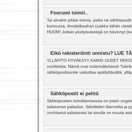
Foorumi toimii..
Tai ainakin pitäisi toimia, paitsi ne sähköpostit
kunnossa, ilmoitelkaahan (vaikka tähän viestiin
HUOM! Joitain yksityisviestejä on hävinnyt (tuor
Eikö rekisteröinti onnistu? LUE T
YLLÄPITO HYVÄKSYY KAIKKI UUDET REKISTERÖ
osoitteista. Nämä ovat todennäköisesti "häirikö
sähköpostiosoite vaikuttaa epäilyttävältä, yll
Sähköpostit ei pelitä
Sähköpostien toimittamisessa on jotain ongelma
salasanan palautus. Selvittelen tilannetta ja p
unohtanut salasanasi tai sinulla on muuta asiaa 