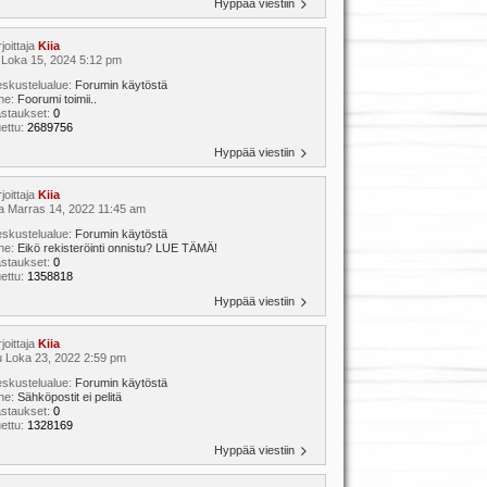
Hyppää viestiin
rjoittaja
Kiia
 Loka 15, 2024 5:12 pm
skustelualue:
Forumin käytöstä
ihe:
Foorumi toimii..
astaukset:
0
ettu:
2689756
Hyppää viestiin
rjoittaja
Kiia
a Marras 14, 2022 11:45 am
skustelualue:
Forumin käytöstä
ihe:
Eikö rekisteröinti onnistu? LUE TÄMÄ!
astaukset:
0
ettu:
1358818
Hyppää viestiin
rjoittaja
Kiia
 Loka 23, 2022 2:59 pm
skustelualue:
Forumin käytöstä
ihe:
Sähköpostit ei pelitä
astaukset:
0
ettu:
1328169
Hyppää viestiin