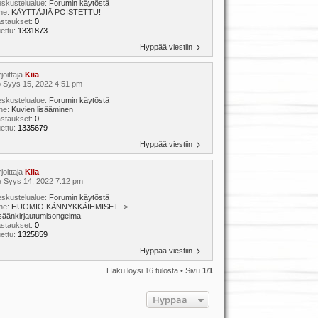
skustelualue:
Forumin käytöstä
ihe:
KÄYTTÄJIÄ POISTETTU!
astaukset:
0
ettu:
1331873
Hyppää viestiin
rjoittaja
Kiia
 Syys 15, 2022 4:51 pm
skustelualue:
Forumin käytöstä
ihe:
Kuvien lisääminen
astaukset:
0
ettu:
1335679
Hyppää viestiin
rjoittaja
Kiia
 Syys 14, 2022 7:12 pm
skustelualue:
Forumin käytöstä
ihe:
HUOMIO KÄNNYKKÄIHMISET ->
säänkirjautumisongelma
astaukset:
0
ettu:
1325859
Hyppää viestiin
Haku löysi 16 tulosta • Sivu
1
/
1
Hyppää