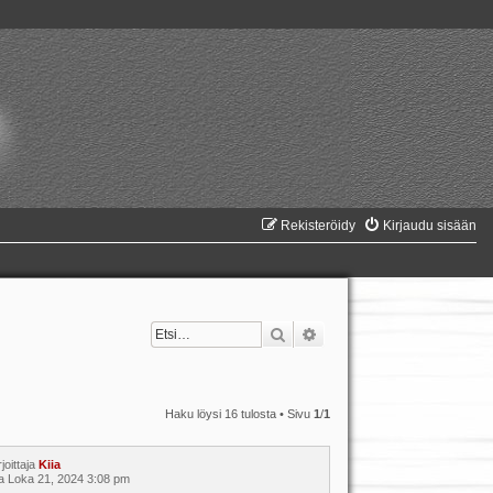
Rekisteröidy
Kirjaudu sisään
Etsi
Tarkennettu haku
Haku löysi 16 tulosta • Sivu
1
/
1
rjoittaja
Kiia
a Loka 21, 2024 3:08 pm