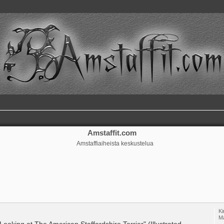
Amstaffit.com
Amstaffiaiheista keskustelua
Ki
M