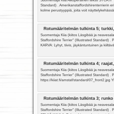
Suomentaja Kiia Alkuperäinen teksti STCA:n "L
Standard) . Amerikanstaffordshirenterrierin eri
kolme perustyyppiä, joita voit näyttelykehässä
Rotumääritelmän tulkinta 5; turkki,
Suomentaja Kiia (kiitos Läsgibää ja neavesal
Staffordshire Terrier" (Illustrated Standard) 
KARVA: Lyhyt, tiivis, jäykäntuntuinen ja kiiltä
Rotumääritelmän tulkinta 4; raajat,
Suomentaja Kiia (kiitos Läsgibää ja neavesal
Staffordshire Terrier" (Illustrated Standard) 
https://kiiat.fi/amstaf/standard/07_front2.jpg
Rotumääritelmän tulkinta 3; runko 
Suomentaja Kiia (kiitos Läsgibää ja neavesal
Staffordshire Terrier" (Illustrated Standard) 