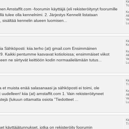
Ki
To
en Amstaffit.com -foorumin käyttäjä (eli rekisteröitynyt foorumille
Ke
llä tulee olla kennelnimi. 2. Järjestys Kennelit listataan
A
V
 sisältää kennelin alueen luomisen...
Lu
Ki
Ke
iia Sähköposti: kiia.terho (at) gmail.com Ensimmäinen
Ke
 Kaikki pentumme kasvavat kotioloissa; ensimmäiset viikot
A
V
n ne siirtyvät keittiöön kodin normaalielämään tutus...
Lu
Ki
Ti
et muista enää salasanaasi ja sähköposti ei toimi, ole
Ke
uudelleen! kiia (at) amstaffit.com 1. Vain rekisteröityneet
A
V
estejä (lukuun ottamatta osiota ”Tiedotteet ...
Lu
Ki
Ti
iset käyttäjätunnukset, jotka on rekisteröity foorumin