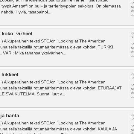
ooking at The American Staffordshire Terrier" (Illustrated
Ke
 tyypit Amstaffi on bull- ja terrierityyppien sekoitus. On olemassa
A
V
 nähdä. Hyviä, tasapainoi...
Lu
 koko, virheet
Ki
Su
a ) Alkuperäinen teksti STCA:n "Looking at The American
Ke
. Punaisella tekstillä rotumääritelmässä olevat kohdat. TURKKI
A
V
vä. VÄRI: Mikä tahansa yksivärinen...
Lu
 liikkeet
Ki
La
a ) Alkuperäinen teksti STCA:n "Looking at The American
Ke
. Punaisella tekstillä rotumääritelmässä olevat kohdat. ETURAAJAT
A
V
 YLEISVAIKUTELMA: Suorat, luut v...
Lu
ja häntä
Ki
La
a ) Alkuperäinen teksti STCA:n "Looking at The American
Ke
. Punaisella tekstillä rotumääritelmässä olevat kohdat. KAULA JA
A
V