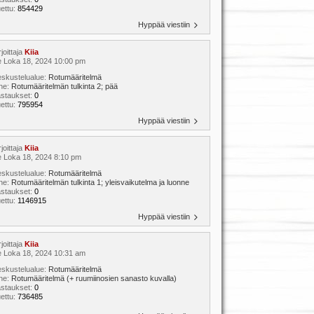
ettu:
854429
Hyppää viestiin
rjoittaja
Kiia
 Loka 18, 2024 10:00 pm
skustelualue:
Rotumääritelmä
ihe:
Rotumääritelmän tulkinta 2; pää
astaukset:
0
ettu:
795954
Hyppää viestiin
rjoittaja
Kiia
 Loka 18, 2024 8:10 pm
skustelualue:
Rotumääritelmä
ihe:
Rotumääritelmän tulkinta 1; yleisvaikutelma ja luonne
astaukset:
0
ettu:
1146915
Hyppää viestiin
rjoittaja
Kiia
 Loka 18, 2024 10:31 am
skustelualue:
Rotumääritelmä
ihe:
Rotumääritelmä (+ ruumiinosien sanasto kuvalla)
astaukset:
0
ettu:
736485