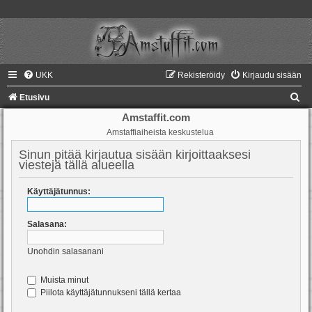
UKK
Rekisteröidy
Kirjaudu sisään
E
Etusivu
t
Amstaffit.com
Amstaffiaiheista keskustelua
s
i
Sinun pitää kirjautua sisään kirjoittaaksesi
viestejä tällä alueella
Käyttäjätunnus:
Salasana:
Unohdin salasanani
Muista minut
Piilota käyttäjätunnukseni tällä kertaa