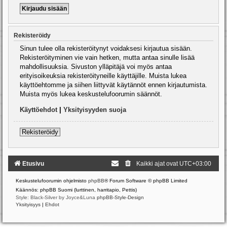
Rekisteröidy
Sinun tulee olla rekisteröitynyt voidaksesi kirjautua sisään.
Rekisteröityminen vie vain hetken, mutta antaa sinulle lisää
mahdollisuuksia. Sivuston ylläpitäjä voi myös antaa
erityisoikeuksia rekisteröityneille käyttäjille. Muista lukea
käyttöehtomme ja siihen liittyvät käytännöt ennen kirjautumista.
Muista myös lukea keskustelufoorumin säännöt.
Käyttöehdot
|
Yksityisyyden suoja
Rekisteröidy
Etusivu
Kaikki ajat ovat
UTC+03:00
Keskustelufoorumin ohjelmisto
phpBB
® Forum Software © phpBB Limited
Käännös: phpBB Suomi (lurttinen, harritapio, Pettis)
Style: Black-Silver by Joyce&Luna
phpBB-Style-Design
Yksityisyys
|
Ehdot