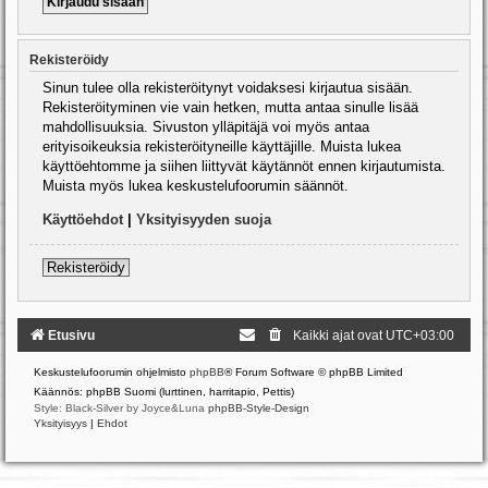
Rekisteröidy
Sinun tulee olla rekisteröitynyt voidaksesi kirjautua sisään.
Rekisteröityminen vie vain hetken, mutta antaa sinulle lisää
mahdollisuuksia. Sivuston ylläpitäjä voi myös antaa
erityisoikeuksia rekisteröityneille käyttäjille. Muista lukea
käyttöehtomme ja siihen liittyvät käytännöt ennen kirjautumista.
Muista myös lukea keskustelufoorumin säännöt.
Käyttöehdot
|
Yksityisyyden suoja
Rekisteröidy
Etusivu
Kaikki ajat ovat
UTC+03:00
Keskustelufoorumin ohjelmisto
phpBB
® Forum Software © phpBB Limited
Käännös: phpBB Suomi (lurttinen, harritapio, Pettis)
Style: Black-Silver by Joyce&Luna
phpBB-Style-Design
Yksityisyys
|
Ehdot