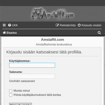
UKK
Rekisteröidy
Kirjaudu sisään
E
Etusivu
t
Amstaffit.com
Amstaffiaiheista keskustelua
s
i
Kirjaudu sisään katsoaksesi tätä profiilia.
Käyttäjätunnus:
Salasana:
Unohdin salasanani
Muista minut
Piilota käyttäjätunnukseni tällä kertaa