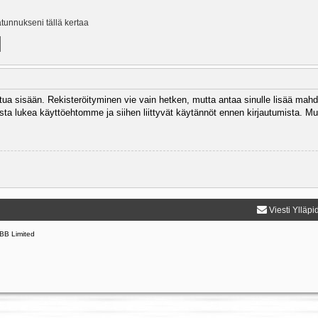
ätunnukseni tällä kertaa
autua sisään. Rekisteröityminen vie vain hetken, mutta antaa sinulle lisää mahd
 Muista lukea käyttöehtomme ja siihen liittyvät käytännöt ennen kirjautumista.
Viesti Ylläpi
BB Limited