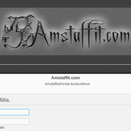
Amstaffit.com
Amstaffiaiheista keskustelua
ilia.
ani