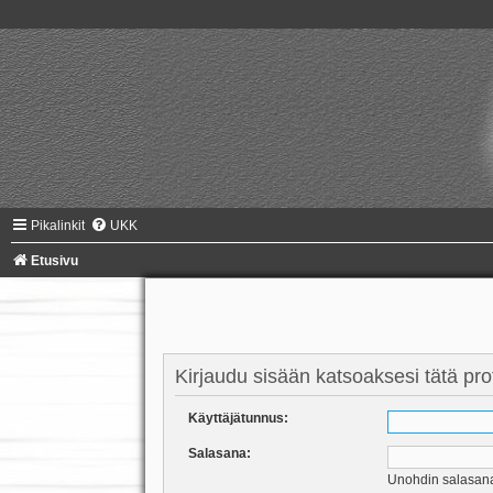
Pikalinkit
UKK
Etusivu
Kirjaudu sisään katsoaksesi tätä profi
Käyttäjätunnus:
Salasana:
Unohdin salasan