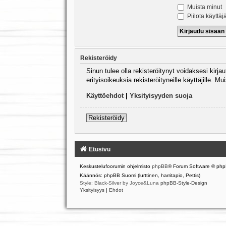
Muista minut
Piilota käyttäj
Rekisteröidy
Sinun tulee olla rekisteröitynyt voidaksesi kirj
erityisoikeuksia rekisteröityneille käyttäjille.
Käyttöehdot
|
Yksityisyyden suoja
Rekisteröidy
Etusivu
Keskustelufoorumin ohjelmisto
phpBB
® Forum Software © php
Käännös: phpBB Suomi (lurttinen, harritapio, Pettis)
Style: Black-Silver by Joyce&Luna
phpBB-Style-Design
Yksityisyys
|
Ehdot