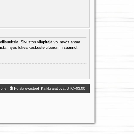
ollisuuksia. Sivuston ylläpitäjä voi myös antaa
 Muista myös lukea keskustelufoorumin säännöt.
dolle
Poista evästeet
Kaikki ajat ovat
UTC+03:00