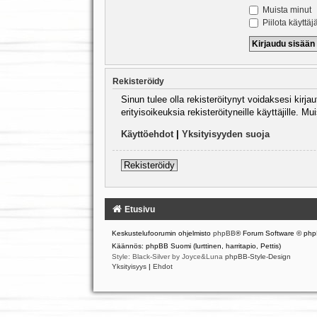
Muista minut
Piilota käyttäj
Rekisteröidy
Sinun tulee olla rekisteröitynyt voidaksesi kirj
erityisoikeuksia rekisteröityneille käyttäjille.
Käyttöehdot
|
Yksityisyyden suoja
Rekisteröidy
Etusivu
Keskustelufoorumin ohjelmisto
phpBB
® Forum Software © php
Käännös: phpBB Suomi (lurttinen, harritapio, Pettis)
Style: Black-Silver by Joyce&Luna
phpBB-Style-Design
Yksityisyys
|
Ehdot