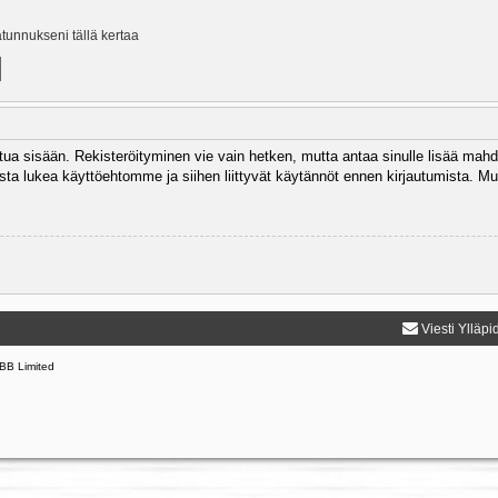
ätunnukseni tällä kertaa
autua sisään. Rekisteröityminen vie vain hetken, mutta antaa sinulle lisää mahd
 Muista lukea käyttöehtomme ja siihen liittyvät käytännöt ennen kirjautumista.
Viesti Ylläpi
BB Limited