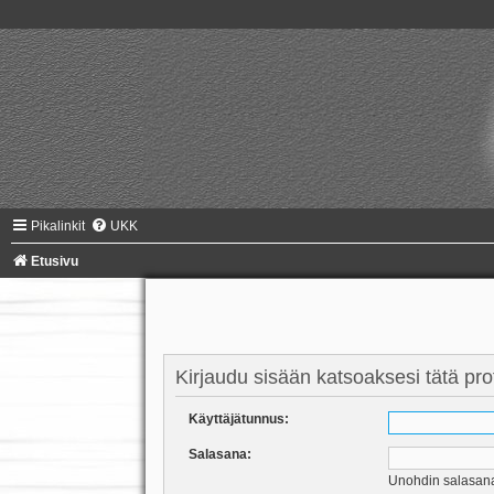
Pikalinkit
UKK
Etusivu
Kirjaudu sisään katsoaksesi tätä profi
Käyttäjätunnus:
Salasana:
Unohdin salasan