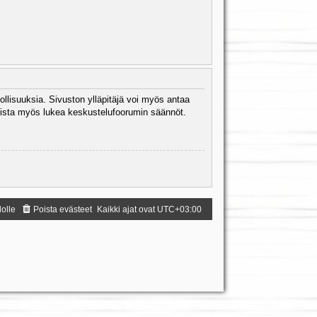
ollisuuksia. Sivuston ylläpitäjä voi myös antaa
 Muista myös lukea keskustelufoorumin säännöt.
dolle
Poista evästeet
Kaikki ajat ovat
UTC+03:00