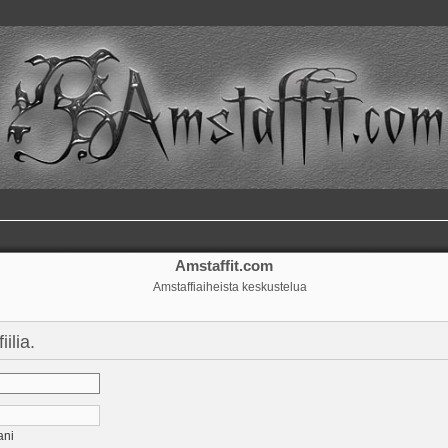
Amstaffit.com
Amstaffiaiheista keskustelua
ilia.
ani