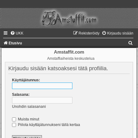
UKK
Rekisteröidy
Kirjaudu sisään
E
Etusivu
t
Amstaffit.com
Amstaffiaiheista keskustelua
s
i
Kirjaudu sisään katsoaksesi tätä profiilia.
Käyttäjätunnus:
Salasana:
Unohdin salasanani
Muista minut
Piilota käyttäjätunnukseni tällä kertaa