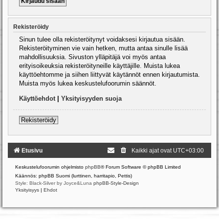
Rekisteröidy
Sinun tulee olla rekisteröitynyt voidaksesi kirjautua sisään.
Rekisteröityminen vie vain hetken, mutta antaa sinulle lisää
mahdollisuuksia. Sivuston ylläpitäjä voi myös antaa
erityisoikeuksia rekisteröityneille käyttäjille. Muista lukea
käyttöehtomme ja siihen liittyvät käytännöt ennen kirjautumista.
Muista myös lukea keskustelufoorumin säännöt.
Käyttöehdot
|
Yksityisyyden suoja
Rekisteröidy
Etusivu
Kaikki ajat ovat
UTC+03:00
Keskustelufoorumin ohjelmisto
phpBB
® Forum Software © phpBB Limited
Käännös: phpBB Suomi (lurttinen, harritapio, Pettis)
Style: Black-Silver by Joyce&Luna
phpBB-Style-Design
Yksityisyys
|
Ehdot