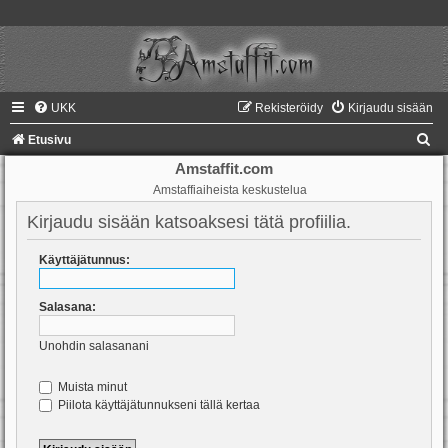
UKK
Rekisteröidy
Kirjaudu sisään
E
Etusivu
t
Amstaffit.com
Amstaffiaiheista keskustelua
s
i
Kirjaudu sisään katsoaksesi tätä profiilia.
Käyttäjätunnus:
Salasana:
Unohdin salasanani
Muista minut
Piilota käyttäjätunnukseni tällä kertaa