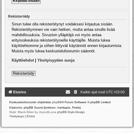
Rekisteröidy
Sinun tulee olla rekisteröitynyt voidaksesi kirjautua sisään.
Rekisteröityminen vie vain hetken, mutta antaa sinulle lisää
mahdollisuuksia. Sivuston ylläpitäjä voi myös antaa
erityisoikeuksia rekisteröityneille käyttäjille. Muista lukea
käyttöehtomme ja siihen liittyvät käytännöt ennen kirjautumista.
Muista myös lukea keskustelufoorumin säännöt.
Käyttöehdot
|
Yksityisyyden suoja
Rekisteröidy
Etusivu
Kaikki ajat ovat
UTC+03:00
Keskustelufoorumin ohjelmisto
phpBB
® Forum Software © phpBB Limited
Käännös: phpBB Suomi (lurttinen, harritapio, Pettis)
Style: Black-Silver by Joyce&Luna
phpBB-Style-Design
Yksityisyys
|
Ehdot