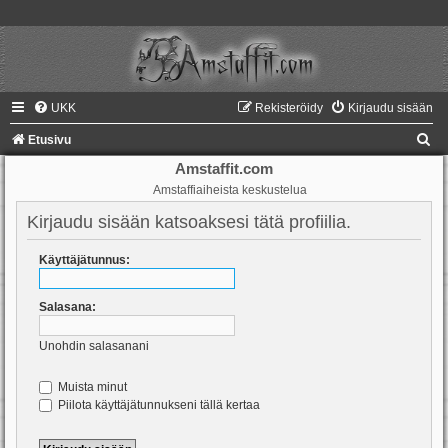
UKK
Rekisteröidy
Kirjaudu sisään
E
Etusivu
t
Amstaffit.com
Amstaffiaiheista keskustelua
s
i
Kirjaudu sisään katsoaksesi tätä profiilia.
Käyttäjätunnus:
Salasana:
Unohdin salasanani
Muista minut
Piilota käyttäjätunnukseni tällä kertaa