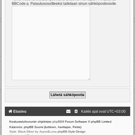
BBCode:a. Palautusosoitteeksi laitetaan sinun sähköpostiosoite.
Etusivu
Kaikki ajat ovat
UTC+03:00
Keskustelufoorumin ohjelmisto
phpBB
® Forum Software © phpBB Limited
Käännös: phpBB Suomi (lurttinen, harritapio, Pettis)
Style: Black-Silver by Joyce&Luna
phpBB-Style-Design