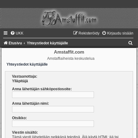
UKK
Rekisteröidy
Kirjaudu sisään
E
Etusivu
Yhteystiedot käyttäjälle
t
Amstaffit.com
Amstaffiaiheista keskustelua
s
Yhteystiedot käyttäjälle
i
Vastaanottaja:
Ylläpitäjä
Anna lähettäjän sähköpostiosoite:
Anna lähettäjän nimi:
Otsikko:
Viestin sisältö:
Tämä viesti lähetetään pelkkänä tekstinä. Älä käytä HTML:ää tai