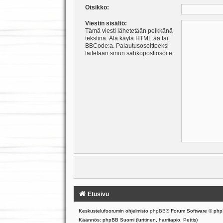
Otsikko:
Viestin sisältö:
Tämä viesti lähetetään pelkkänä
tekstinä. Älä käytä HTML:ää tai
BBCode:a. Palautusosoitteeksi
laitetaan sinun sähköpostiosoite.
Etusivu
Keskustelufoorumin ohjelmisto
phpBB
® Forum Software © php
Käännös: phpBB Suomi (lurttinen, harritapio, Pettis)