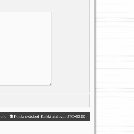
dolle
Poista evästeet
Kaikki ajat ovat
UTC+03:00