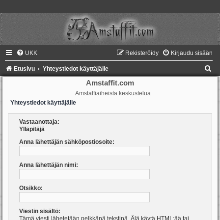
UKK
Rekisteröidy
Kirjaudu sisään
E
Etusivu
Yhteystiedot käyttäjälle
t
Amstaffit.com
Amstaffiaiheista keskustelua
s
Yhteystiedot käyttäjälle
i
Vastaanottaja:
Ylläpitäjä
Anna lähettäjän sähköpostiosoite:
Anna lähettäjän nimi:
Otsikko:
Viestin sisältö:
Tämä viesti lähetetään pelkkänä tekstinä. Älä käytä HTML:ää tai