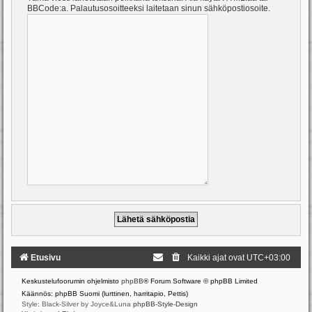
BBCode:a. Palautusosoitteeksi laitetaan sinun sähköpostiosoite.
Etusivu
Kaikki ajat ovat
UTC+03:00
Keskustelufoorumin ohjelmisto
phpBB
® Forum Software © phpBB Limited
Käännös: phpBB Suomi (lurttinen, harritapio, Pettis)
Style: Black-Silver by Joyce&Luna
phpBB-Style-Design