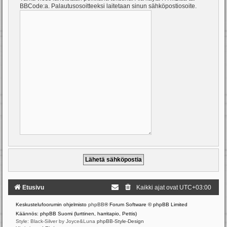
BBCode:a. Palautusosoitteeksi laitetaan sinun sähköpostiosoite.
Etusivu
Kaikki ajat ovat
UTC+03:00
Keskustelufoorumin ohjelmisto
phpBB
® Forum Software © phpBB Limited
Käännös: phpBB Suomi (lurttinen, harritapio, Pettis)
Style: Black-Silver by Joyce&Luna
phpBB-Style-Design