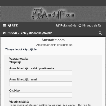
UKK
Rekisteröidy
Kirjaudu sisään
E
Etusivu
Yhteystiedot käyttäjälle
t
Amstaffit.com
Amstaffiaiheista keskustelua
s
Yhteystiedot käyttäjälle
i
Vastaanottaja:
Ylläpitäjä
Anna lähettäjän sähköpostiosoite:
Anna lähettäjän nimi:
Otsikko:
Viestin sisältö:
Tämä viesti lähetetään pelkkänä tekstinä. Älä käytä HTML:ää tai