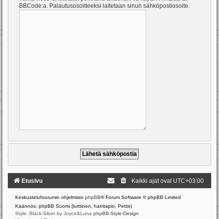
BBCode:a. Palautusosoitteeksi laitetaan sinun sähköpostiosoite.
Etusivu
Kaikki ajat ovat
UTC+03:00
Keskustelufoorumin ohjelmisto
phpBB
® Forum Software © phpBB Limited
Käännös: phpBB Suomi (lurttinen, harritapio, Pettis)
Style: Black-Silver by Joyce&Luna
phpBB-Style-Design