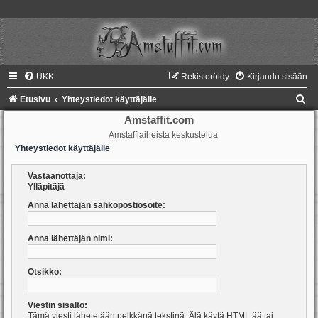
UKK
Rekisteröidy
Kirjaudu sisään
E
Etusivu
Yhteystiedot käyttäjälle
t
Amstaffit.com
Amstaffiaiheista keskustelua
s
Yhteystiedot käyttäjälle
i
Vastaanottaja:
Ylläpitäjä
Anna lähettäjän sähköpostiosoite:
Anna lähettäjän nimi:
Otsikko:
Viestin sisältö:
Tämä viesti lähetetään pelkkänä tekstinä. Älä käytä HTML:ää tai