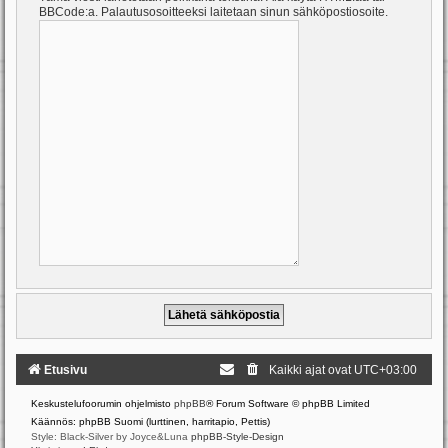
BBCode:a. Palautusosoitteeksi laitetaan sinun sähköpostiosoite.
Etusivu
Kaikki ajat ovat
UTC+03:00
Keskustelufoorumin ohjelmisto
phpBB
® Forum Software © phpBB Limited
Käännös: phpBB Suomi (lurttinen, harritapio, Pettis)
Style: Black-Silver by Joyce&Luna
phpBB-Style-Design