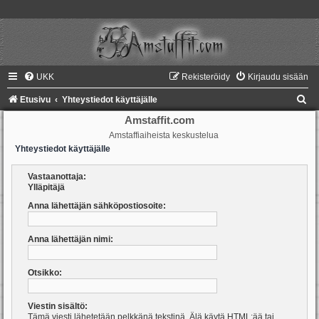
UKK
Rekisteröidy
Kirjaudu sisään
E
Etusivu
Yhteystiedot käyttäjälle
t
Amstaffit.com
Amstaffiaiheista keskustelua
s
Yhteystiedot käyttäjälle
i
Vastaanottaja:
Ylläpitäjä
Anna lähettäjän sähköpostiosoite:
Anna lähettäjän nimi:
Otsikko:
Viestin sisältö:
Tämä viesti lähetetään pelkkänä tekstinä. Älä käytä HTML:ää tai