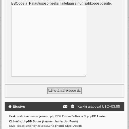
BBCode:a. Palautusosoitteeksi laitetaan sinun sähköpostiosoite.
Etusivu
Kaikki ajat ovat
UTC+03:00
Keskustelufoorumin ohjelmisto
phpBB
® Forum Software © phpBB Limited
Käännös: phpBB Suomi (lurttinen, harritapio, Pettis)
Style: Black-Silver by Joyce&Luna
phpBB-Style-Design