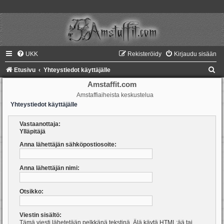
UKK
Rekisteröidy
Kirjaudu sisään
E
Etusivu
Yhteystiedot käyttäjälle
t
Amstaffit.com
Amstaffiaiheista keskustelua
s
Yhteystiedot käyttäjälle
i
Vastaanottaja:
Ylläpitäjä
Anna lähettäjän sähköpostiosoite:
Anna lähettäjän nimi:
Otsikko:
Viestin sisältö:
Tämä viesti lähetetään pelkkänä tekstinä. Älä käytä HTML:ää tai