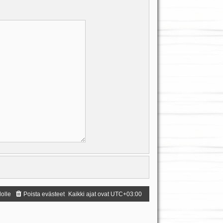
dolle
Poista evästeet
Kaikki ajat ovat
UTC+03:00