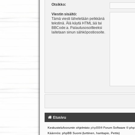
Otsikko:
Viestin sisältö:
Tämä viesti lähetetään pelkkänä
tekstinä. Älä käytä HTML:ää tai
BBCode:a. Palautusosoitteeksi
laitetaan sinun sähköpostiosoite.
Etusivu
Keskustelufoorumin ohjelmisto
phpBB
® Forum Software © php
Käännös: phpBB Suomi (lurttinen, harritapio, Pettis)