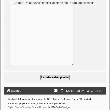
BBCode:a. Palautusosoitteeksi laitetaan sinun sähköpostiosoite.
Etusivu
Kaikki ajat ovat
UTC+03:00
Keskustelufoorumin ohjelmisto
phpBB
® Forum Software © phpBB Limited
Käännös: phpBB Suomi (lurttinen, harritapio, Pettis)
Style: Black-Silver by Joyce&Luna
phpBB-Style-Design