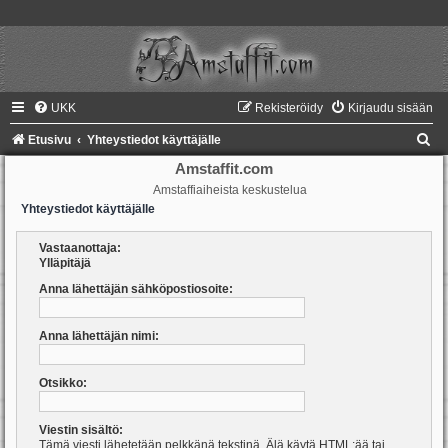
UKK
Rekisteröidy
Kirjaudu sisään
E
Etusivu
Yhteystiedot käyttäjälle
t
Amstaffit.com
Amstaffiaiheista keskustelua
s
Yhteystiedot käyttäjälle
i
Vastaanottaja:
Ylläpitäjä
Anna lähettäjän sähköpostiosoite:
Anna lähettäjän nimi:
Otsikko:
Viestin sisältö:
Tämä viesti lähetetään pelkkänä tekstinä. Älä käytä HTML:ää tai