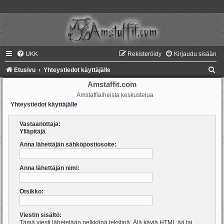
UKK
Rekisteröidy
Kirjaudu sisään
E
Etusivu
Yhteystiedot käyttäjälle
t
Amstaffit.com
Amstaffiaiheista keskustelua
s
Yhteystiedot käyttäjälle
i
Vastaanottaja:
Ylläpitäjä
Anna lähettäjän sähköpostiosoite:
Anna lähettäjän nimi:
Otsikko:
Viestin sisältö:
Tämä viesti lähetetään pelkkänä tekstinä. Älä käytä HTML:ää tai