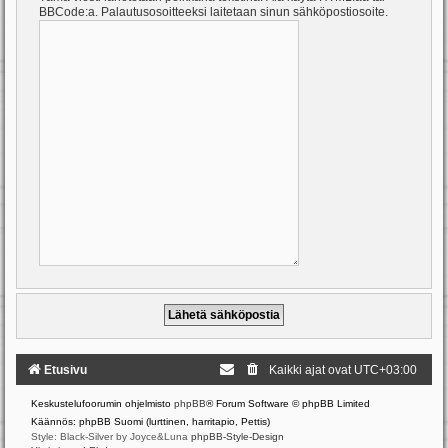
BBCode:a. Palautusosoitteeksi laitetaan sinun sähköpostiosoite.
Etusivu
Kaikki ajat ovat
UTC+03:00
Keskustelufoorumin ohjelmisto
phpBB
® Forum Software © phpBB Limited
Käännös: phpBB Suomi (lurttinen, harritapio, Pettis)
Style: Black-Silver by Joyce&Luna
phpBB-Style-Design