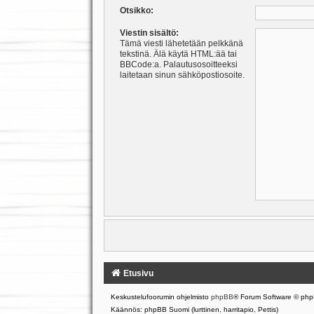
Otsikko:
Viestin sisältö:
Tämä viesti lähetetään pelkkänä
tekstinä. Älä käytä HTML:ää tai
BBCode:a. Palautusosoitteeksi
laitetaan sinun sähköpostiosoite.
Etusivu
Keskustelufoorumin ohjelmisto
phpBB
® Forum Software © php
Käännös: phpBB Suomi (lurttinen, harritapio, Pettis)