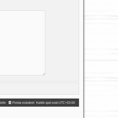
dolle
Poista evästeet
Kaikki ajat ovat
UTC+03:00