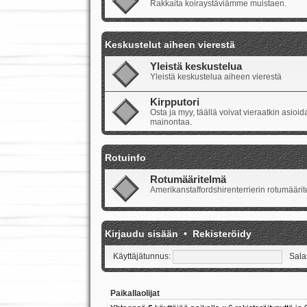
Rakkaita koiraystäviämme muistaen.
Keskustelut aiheen vierestä
Yleistä keskustelua
Yleistä keskustelua aiheen vierestä
Kirpputori
Osta ja myy, täällä voivat vieraatkin asio
mainontaa.
Rotuinfo
Rotumääritelmä
Amerikanstaffordshirenterrierin rotumäärite
Kirjaudu sisään
•
Rekisteröidy
Käyttäjätunnus:
Sala
Paikallaolijat