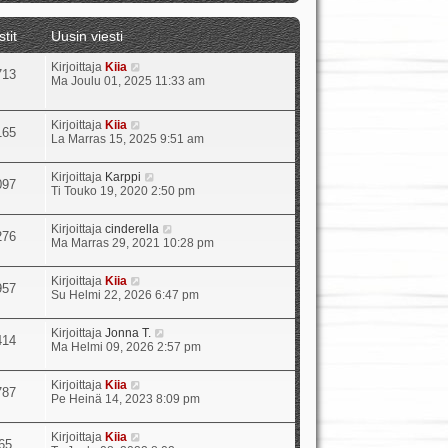
t
ä
stit
Uusin viesti
u
u
N
Kirjoittaja
Kiia
s
713
ä
Ma Joulu 01, 2025 11:33 am
i
y
n
t
v
ä
i
N
Kirjoittaja
Kiia
165
u
e
ä
La Marras 15, 2025 9:51 am
u
s
y
s
t
t
N
Kirjoittaja
Karppi
i
i
ä
097
ä
Ti Touko 19, 2020 2:50 pm
n
u
y
v
u
t
i
s
N
Kirjoittaja
cinderella
ä
e
276
i
ä
Ma Marras 29, 2021 10:28 pm
u
s
n
y
u
t
v
t
s
i
i
N
Kirjoittaja
Kiia
ä
957
i
e
ä
Su Helmi 22, 2026 6:47 pm
u
n
s
y
u
v
t
t
s
i
N
Kirjoittaja
Jonna T.
i
ä
414
i
e
ä
Ma Helmi 09, 2026 2:57 pm
u
n
s
y
u
v
t
t
s
i
N
Kirjoittaja
Kiia
i
ä
787
i
e
ä
Pe Heinä 14, 2023 8:09 pm
u
n
s
y
u
v
t
t
s
i
N
Kirjoittaja
Kiia
i
ä
65
i
e