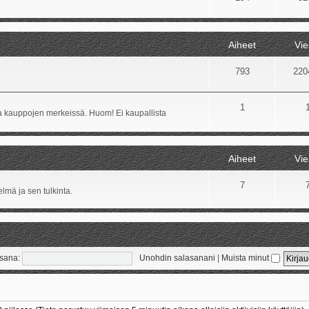
Aiheet
Vie
793
220
1
ida kauppojen merkeissä. Huom! Ei kaupallista
Aiheet
Vie
7
lmä ja sen tulkinta.
sana:
Unohdin salasanani
|
Muista minut