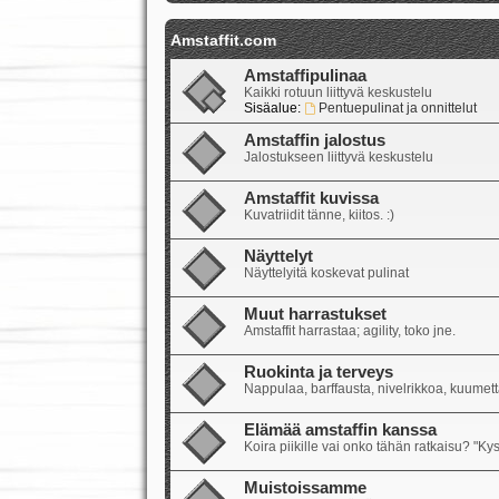
Amstaffit.com
Amstaffipulinaa
Kaikki rotuun liittyvä keskustelu
Sisäalue:
Pentuepulinat ja onnittelut
Amstaffin jalostus
Jalostukseen liittyvä keskustelu
Amstaffit kuvissa
Kuvatriidit tänne, kiitos. :)
Näyttelyt
Näyttelyitä koskevat pulinat
Muut harrastukset
Amstaffit harrastaa; agility, toko jne.
Ruokinta ja terveys
Nappulaa, barffausta, nivelrikkoa, kuumetta
Elämää amstaffin kanssa
Koira piikille vai onko tähän ratkaisu? "Ky
Muistoissamme