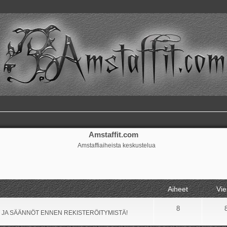
Amstaffit.com
Amstaffiaiheista keskustelua
Aiheet
Vie
8
 JA SÄÄNNÖT ENNEN REKISTERÖITYMISTÄ!