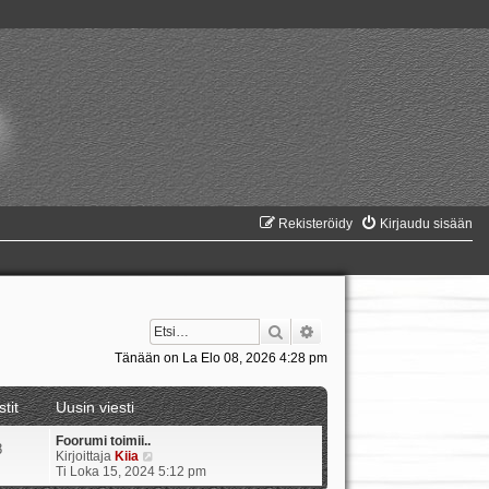
Rekisteröidy
Kirjaudu sisään
Etsi
Tarkennettu haku
Tänään on La Elo 08, 2026 4:28 pm
stit
Uusin viesti
Foorumi toimii..
8
N
Kirjoittaja
Kiia
ä
Ti Loka 15, 2024 5:12 pm
y