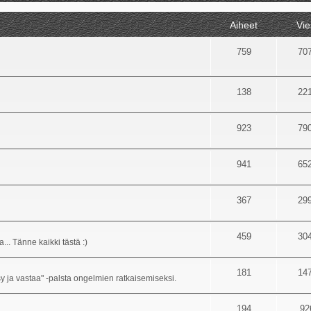
Aiheet
Vie
759
70
138
22
923
79
941
65
367
29
459
30
... Tänne kaikki tästä :)
181
14
sy ja vastaa" -palsta ongelmien ratkaisemiseksi.
194
92