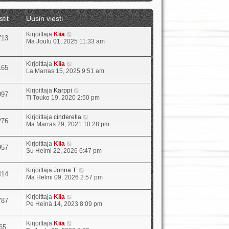
t
ä
stit
Uusin viesti
u
u
N
Kirjoittaja
Kiia
s
713
ä
Ma Joulu 01, 2025 11:33 am
i
y
n
t
v
ä
i
N
Kirjoittaja
Kiia
165
u
e
ä
La Marras 15, 2025 9:51 am
u
s
y
s
t
t
N
Kirjoittaja
Karppi
i
i
ä
097
ä
Ti Touko 19, 2020 2:50 pm
n
u
y
v
u
t
i
s
N
Kirjoittaja
cinderella
ä
e
276
i
ä
Ma Marras 29, 2021 10:28 pm
u
s
n
y
u
t
v
t
s
i
i
N
Kirjoittaja
Kiia
ä
957
i
e
ä
Su Helmi 22, 2026 6:47 pm
u
n
s
y
u
v
t
t
s
i
N
Kirjoittaja
Jonna T.
i
ä
414
i
e
ä
Ma Helmi 09, 2026 2:57 pm
u
n
s
y
u
v
t
t
s
i
N
Kirjoittaja
Kiia
i
ä
787
i
e
ä
Pe Heinä 14, 2023 8:09 pm
u
n
s
y
u
v
t
t
s
i
N
Kirjoittaja
Kiia
i
ä
65
i
e