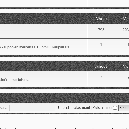
Aiheet
Vie
793
220
1
ida kauppojen merkeissä. Huom! Ei kaupallista
Aiheet
Vie
7
lmä ja sen tulkinta.
sana:
Unohdin salasanani
|
Muista minut