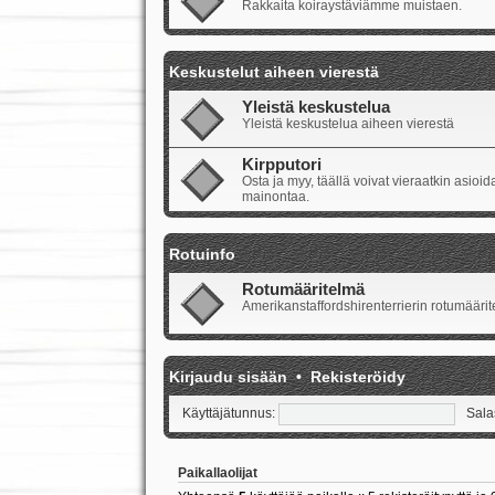
Rakkaita koiraystäviämme muistaen.
Keskustelut aiheen vierestä
Yleistä keskustelua
Yleistä keskustelua aiheen vierestä
Kirpputori
Osta ja myy, täällä voivat vieraatkin asio
mainontaa.
Rotuinfo
Rotumääritelmä
Amerikanstaffordshirenterrierin rotumäärite
Kirjaudu sisään
•
Rekisteröidy
Käyttäjätunnus:
Sala
Paikallaolijat