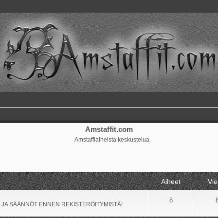
Amstaffit.com
Amstaffiaiheista keskustelua
Aiheet
Vie
8
 JA SÄÄNNÖT ENNEN REKISTERÖITYMISTÄ!