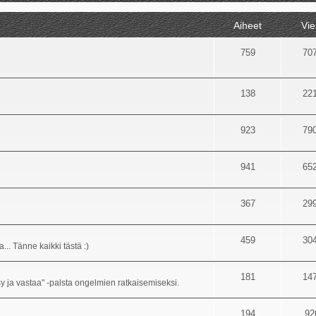
Aiheet
Vie
759
70
138
22
923
79
941
65
367
29
459
30
... Tänne kaikki tästä :)
181
14
sy ja vastaa" -palsta ongelmien ratkaisemiseksi.
194
92