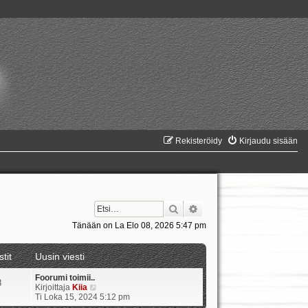
Rekisteröidy
Kirjaudu sisään
Etsi
Tarkennettu haku
Tänään on La Elo 08, 2026 5:47 pm
stit
Uusin viesti
Foorumi toimii..
8
N
Kirjoittaja
Kiia
ä
Ti Loka 15, 2024 5:12 pm
y