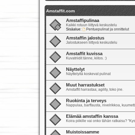
Amstaffit.com
Amstaffipulinaa
Kaikki rotuun liittyvä keskustelu
Sisäalue:
Pentuepulinat ja onnittelut
Amstaffin jalostus
Jalostukseen liittyvä keskustelu
Amstaffit kuvissa
Kuvatriidit tänne, kiitos. :)
Näyttelyt
Näyttelyitä koskevat pulinat
Muut harrastukset
Amstaffit harrastaa; agility, toko jne.
Ruokinta ja terveys
Nappulaa, barffausta, nivelrikkoa, kuumetta
Elämää amstaffin kanssa
Koira piikille vai onko tähän ratkaisu? "Ky
Muistoissamme