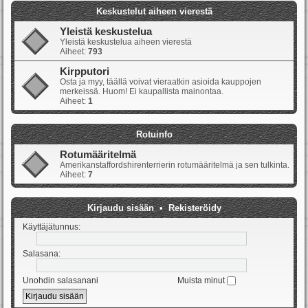
Keskustelut aiheen vierestä
Yleistä keskustelua
Yleistä keskustelua aiheen vierestä
Aiheet:
793
Kirpputori
Osta ja myy, täällä voivat vieraatkin asioida kauppojen
merkeissä. Huom! Ei kaupallista mainontaa.
Aiheet:
1
Rotuinfo
Rotumääritelmä
Amerikanstaffordshirenterrierin rotumääritelmä ja sen tulkinta.
Aiheet:
7
Kirjaudu sisään
•
Rekisteröidy
Käyttäjätunnus:
Salasana:
Unohdin salasanani
Muista minut