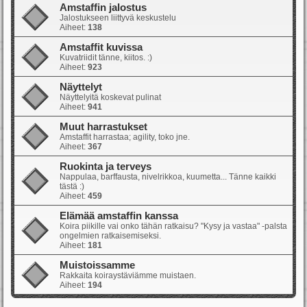
Amstaffin jalostus
Jalostukseen liittyvä keskustelu
Aiheet:
138
Amstaffit kuvissa
Kuvatriidit tänne, kiitos. :)
Aiheet:
923
Näyttelyt
Näyttelyitä koskevat pulinat
Aiheet:
941
Muut harrastukset
Amstaffit harrastaa; agility, toko jne.
Aiheet:
367
Ruokinta ja terveys
Nappulaa, barffausta, nivelrikkoa, kuumetta... Tänne kaikki
tästä :)
Aiheet:
459
Elämää amstaffin kanssa
Koira piikille vai onko tähän ratkaisu? "Kysy ja vastaa" -palsta
ongelmien ratkaisemiseksi.
Aiheet:
181
Muistoissamme
Rakkaita koiraystäviämme muistaen.
Aiheet:
194