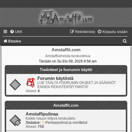
UKK
Rekisteröidy
Kirjaudu sisään
E
Etusivu
t
Amstaffit.com
Amstaffiaiheista keskustelua
s
Tänään on Su Elo 09, 2026 8:58 am
i
Tiedotteet ja foorumin käyttö
Forumin käytöstä
LUE TÄÄLTÄ FOORUMIN OHJEET JA SÄÄNNÖT
ENNEN REKISTERÖITYMISTÄ!
Aiheet:
8
Amstaffit.com
Amstaffipulinaa
Kaikki rotuun liittyvä keskustelu
Sisäalue:
Pentuepulinat ja onnittelut
Aiheet:
759