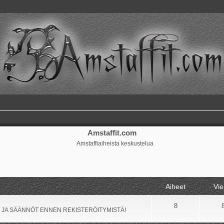
Amstaffit.com
Amstaffiaiheista keskustelua
Aiheet
Vie
8
 JA SÄÄNNÖT ENNEN REKISTERÖITYMISTÄ!