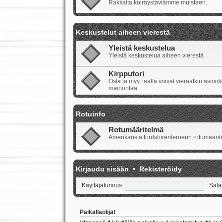
Rakkaita koiraystäviämme muistaen.
Keskustelut aiheen vierestä
Yleistä keskustelua
Yleistä keskustelua aiheen vierestä
Kirpputori
Osta ja myy, täällä voivat vieraatkin asio
mainontaa.
Rotuinfo
Rotumääritelmä
Amerikanstaffordshirenterrierin rotumäärite
Kirjaudu sisään
•
Rekisteröidy
Käyttäjätunnus:
Sala
Paikallaolijat