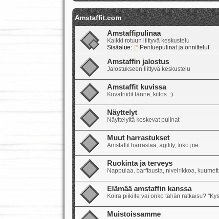
Amstaffit.com
Amstaffipulinaa
Kaikki rotuun liittyvä keskustelu
Sisäalue:
Pentuepulinat ja onnittelut
Amstaffin jalostus
Jalostukseen liittyvä keskustelu
Amstaffit kuvissa
Kuvatriidit tänne, kiitos. :)
Näyttelyt
Näyttelyitä koskevat pulinat
Muut harrastukset
Amstaffit harrastaa; agility, toko jne.
Ruokinta ja terveys
Nappulaa, barffausta, nivelrikkoa, kuumetta
Elämää amstaffin kanssa
Koira piikille vai onko tähän ratkaisu? "Ky
Muistoissamme