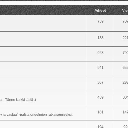
Aiheet
Vie
759
70
138
22
923
79
941
65
367
29
459
30
... Tänne kaikki tästä :)
181
14
sy ja vastaa" -palsta ongelmien ratkaisemiseksi.
194
92