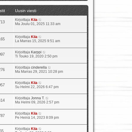
t
ä
stit
Uusin viesti
u
u
N
Kirjoittaja
Kiia
s
713
ä
Ma Joulu 01, 2025 11:33 am
i
y
n
t
v
ä
i
N
Kirjoittaja
Kiia
165
u
e
ä
La Marras 15, 2025 9:51 am
u
s
y
s
t
t
N
Kirjoittaja
Karppi
i
i
ä
097
ä
Ti Touko 19, 2020 2:50 pm
n
u
y
v
u
t
i
s
N
Kirjoittaja
cinderella
ä
e
276
i
ä
Ma Marras 29, 2021 10:28 pm
u
s
n
y
u
t
v
t
s
i
i
N
Kirjoittaja
Kiia
ä
957
i
e
ä
Su Helmi 22, 2026 6:47 pm
u
n
s
y
u
v
t
t
s
i
N
Kirjoittaja
Jonna T.
i
ä
414
i
e
ä
Ma Helmi 09, 2026 2:57 pm
u
n
s
y
u
v
t
t
s
i
N
Kirjoittaja
Kiia
i
ä
787
i
e
ä
Pe Heinä 14, 2023 8:09 pm
u
n
s
y
u
v
t
t
s
i
N
Kirjoittaja
Kiia
i
ä
65
i
e