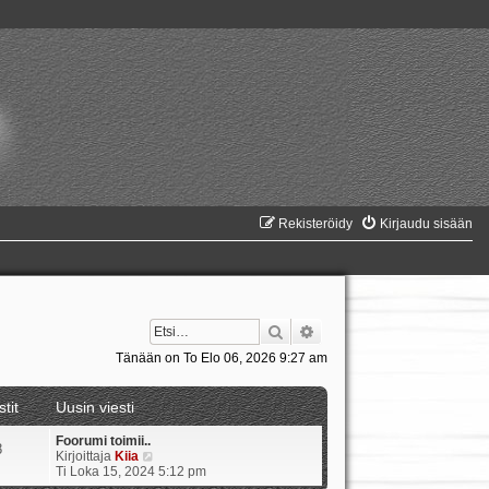
Rekisteröidy
Kirjaudu sisään
Etsi
Tarkennettu haku
Tänään on To Elo 06, 2026 9:27 am
stit
Uusin viesti
Foorumi toimii..
8
N
Kirjoittaja
Kiia
ä
Ti Loka 15, 2024 5:12 pm
y