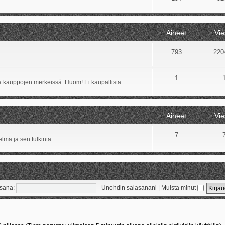
Aiheet
Vie
793
220
1
ida kauppojen merkeissä. Huom! Ei kaupallista
Aiheet
Vie
7
lmä ja sen tulkinta.
sana:
Unohdin salasanani
|
Muista minut