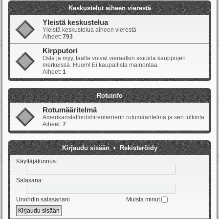
Keskustelut aiheen vierestä
Yleistä keskustelua
Yleistä keskustelua aiheen vierestä
Aiheet:
793
Kirpputori
Osta ja myy, täällä voivat vieraatkin asioida kauppojen
merkeissä. Huom! Ei kaupallista mainontaa.
Aiheet:
1
Rotuinfo
Rotumääritelmä
Amerikanstaffordshirenterrierin rotumääritelmä ja sen tulkinta.
Aiheet:
7
Kirjaudu sisään
•
Rekisteröidy
Käyttäjätunnus:
Salasana:
Unohdin salasanani
Muista minut