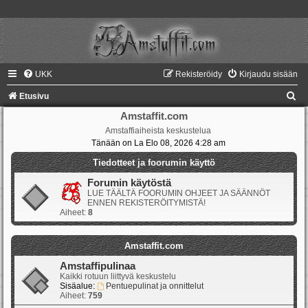
UKK
Rekisteröidy
Kirjaudu sisään
E
Etusivu
t
Amstaffit.com
Amstaffiaiheista keskustelua
s
Tänään on La Elo 08, 2026 4:28 am
i
Tiedotteet ja foorumin käyttö
Forumin käytöstä
LUE TÄÄLTÄ FOORUMIN OHJEET JA SÄÄNNÖT
ENNEN REKISTERÖITYMISTÄ!
Aiheet:
8
Amstaffit.com
Amstaffipulinaa
Kaikki rotuun liittyvä keskustelu
Sisäalue:
Pentuepulinat ja onnittelut
Aiheet:
759