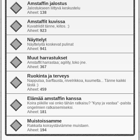
Amstaffin jalostus
Jalostukseen liittyvä keskustelu
Aiheet:
138
Amstaffit kuvissa
Kuvatriidit tänne, kiitos. :)
Aiheet:
923
Näyttelyt
Näyttelyitä koskevat pulinat
Aiheet:
941
Muut harrastukset
Amstaffit harrastaa; agility, toko jne.
Aiheet:
367
Ruokinta ja terveys
Nappulaa, barffausta, nivelrikkoa, kuumetta... Tänne kaikki
tästä :)
Aiheet:
459
Elämää amstaffin kanssa
Koira piikille vai onko tähän ratkaisu? "Kysy ja vastaa" -palsta
ongelmien ratkaisemiseksi.
Aiheet:
181
Muistoissamme
Rakkaita koiraystäviämme muistaen.
Aiheet:
194