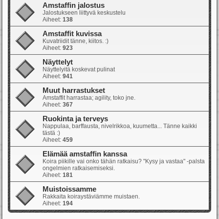
Amstaffin jalostus
Jalostukseen liittyvä keskustelu
Aiheet:
138
Amstaffit kuvissa
Kuvatriidit tänne, kiitos. :)
Aiheet:
923
Näyttelyt
Näyttelyitä koskevat pulinat
Aiheet:
941
Muut harrastukset
Amstaffit harrastaa; agility, toko jne.
Aiheet:
367
Ruokinta ja terveys
Nappulaa, barffausta, nivelrikkoa, kuumetta... Tänne kaikki
tästä :)
Aiheet:
459
Elämää amstaffin kanssa
Koira piikille vai onko tähän ratkaisu? "Kysy ja vastaa" -palsta
ongelmien ratkaisemiseksi.
Aiheet:
181
Muistoissamme
Rakkaita koiraystäviämme muistaen.
Aiheet:
194