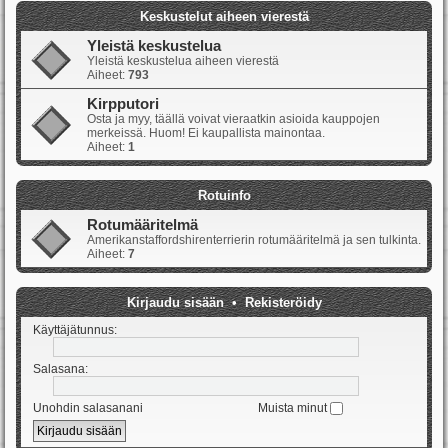
Keskustelut aiheen vierestä
Yleistä keskustelua
Yleistä keskustelua aiheen vierestä
Aiheet:
793
Kirpputori
Osta ja myy, täällä voivat vieraatkin asioida kauppojen
merkeissä. Huom! Ei kaupallista mainontaa.
Aiheet:
1
Rotuinfo
Rotumääritelmä
Amerikanstaffordshirenterrierin rotumääritelmä ja sen tulkinta.
Aiheet:
7
Kirjaudu sisään
•
Rekisteröidy
Käyttäjätunnus:
Salasana:
Unohdin salasanani
Muista minut