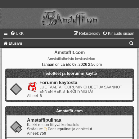
UKK
Rekisteröidy
Kirjaudu sisään
E
Etusivu
t
Amstaffit.com
Amstaffiaiheista keskustelua
s
Tänään on La Elo 08, 2026 2:56 pm
i
Tiedotteet ja foorumin käyttö
Forumin käytöstä
LUE TÄÄLTÄ FOORUMIN OHJEET JA SÄÄNNÖT
ENNEN REKISTERÖITYMISTÄ!
Aiheet:
8
Amstaffit.com
Amstaffipulinaa
Kaikki rotuun liittyvä keskustelu
Sisäalue:
Pentuepulinat ja onnittelut
Aiheet:
759