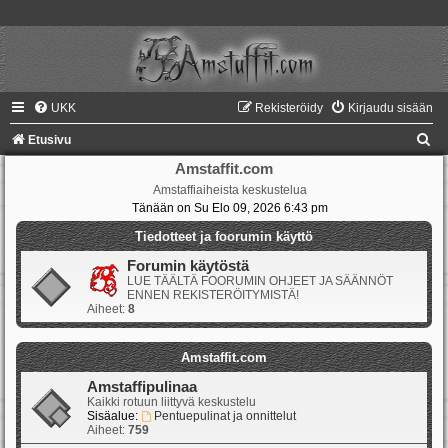
UKK
Rekisteröidy
Kirjaudu sisään
E
Etusivu
t
Amstaffit.com
Amstaffiaiheista keskustelua
s
Tänään on Su Elo 09, 2026 6:43 pm
i
Tiedotteet ja foorumin käyttö
Forumin käytöstä
LUE TÄÄLTÄ FOORUMIN OHJEET JA SÄÄNNÖT
ENNEN REKISTERÖITYMISTÄ!
Aiheet:
8
Amstaffit.com
Amstaffipulinaa
Kaikki rotuun liittyvä keskustelu
Sisäalue:
Pentuepulinat ja onnittelut
Aiheet:
759