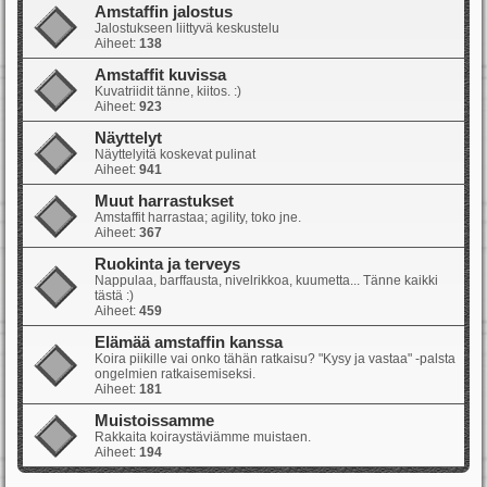
Amstaffin jalostus
Jalostukseen liittyvä keskustelu
Aiheet:
138
Amstaffit kuvissa
Kuvatriidit tänne, kiitos. :)
Aiheet:
923
Näyttelyt
Näyttelyitä koskevat pulinat
Aiheet:
941
Muut harrastukset
Amstaffit harrastaa; agility, toko jne.
Aiheet:
367
Ruokinta ja terveys
Nappulaa, barffausta, nivelrikkoa, kuumetta... Tänne kaikki
tästä :)
Aiheet:
459
Elämää amstaffin kanssa
Koira piikille vai onko tähän ratkaisu? "Kysy ja vastaa" -palsta
ongelmien ratkaisemiseksi.
Aiheet:
181
Muistoissamme
Rakkaita koiraystäviämme muistaen.
Aiheet:
194