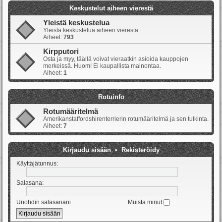
Keskustelut aiheen vierestä
Yleistä keskustelua
Yleistä keskustelua aiheen vierestä
Aiheet:
793
Kirpputori
Osta ja myy, täällä voivat vieraatkin asioida kauppojen
merkeissä. Huom! Ei kaupallista mainontaa.
Aiheet:
1
Rotuinfo
Rotumääritelmä
Amerikanstaffordshirenterrierin rotumääritelmä ja sen tulkinta.
Aiheet:
7
Kirjaudu sisään
•
Rekisteröidy
Käyttäjätunnus:
Salasana:
Unohdin salasanani
Muista minut