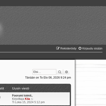
Rekisteröidy
Kirjaudu sisään
Etsi
Tarkennettu haku
Tänään on To Elo 06, 2026 9:24 pm
stit
Uusin viesti
Foorumi toimii..
8
N
Kirjoittaja
Kiia
ä
Ti Loka 15, 2024 5:12 pm
y