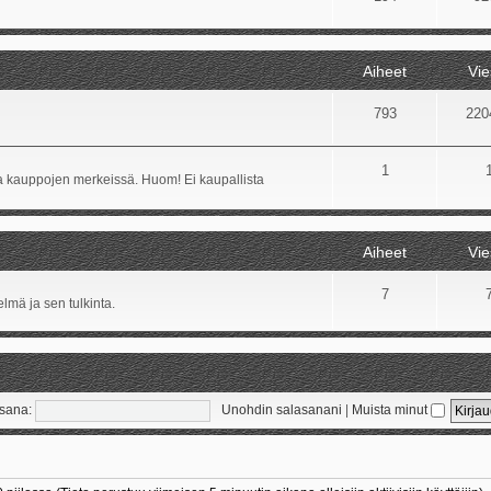
Aiheet
Vie
793
220
1
ida kauppojen merkeissä. Huom! Ei kaupallista
Aiheet
Vie
7
lmä ja sen tulkinta.
sana:
Unohdin salasanani
|
Muista minut