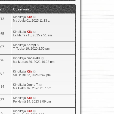
t
ä
stit
Uusin viesti
u
u
N
Kirjoittaja
Kiia
s
713
ä
Ma Joulu 01, 2025 11:33 am
i
y
n
t
v
ä
i
N
Kirjoittaja
Kiia
165
u
e
ä
La Marras 15, 2025 9:51 am
u
s
y
s
t
t
N
Kirjoittaja
Karppi
i
i
ä
097
ä
Ti Touko 19, 2020 2:50 pm
n
u
y
v
u
t
i
s
N
Kirjoittaja
cinderella
ä
e
276
i
ä
Ma Marras 29, 2021 10:28 pm
u
s
n
y
u
t
v
t
s
i
i
N
Kirjoittaja
Kiia
ä
957
i
e
ä
Su Helmi 22, 2026 6:47 pm
u
n
s
y
u
v
t
t
s
i
N
Kirjoittaja
Jonna T.
i
ä
414
i
e
ä
Ma Helmi 09, 2026 2:57 pm
u
n
s
y
u
v
t
t
s
i
N
Kirjoittaja
Kiia
i
ä
787
i
e
ä
Pe Heinä 14, 2023 8:09 pm
u
n
s
y
u
v
t
t
s
i
N
Kirjoittaja
Kiia
i
ä
65
i
e