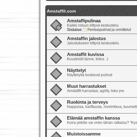
Amstaffit.com
Amstaffipulinaa
Kaikki rotuun liittyvä keskustelu
Sisäalue:
Pentuepulinat ja onnittelut
Amstaffin jalostus
Jalostukseen liittyvä keskustelu
Amstaffit kuvissa
Kuvatriidit tänne, kiitos. :)
Näyttelyt
Näyttelyitä koskevat pulinat
Muut harrastukset
Amstaffit harrastaa; agility, toko jne.
Ruokinta ja terveys
Nappulaa, barffausta, nivelrikkoa, kuumetta
Elämää amstaffin kanssa
Koira piikille vai onko tähän ratkaisu? "Ky
Muistoissamme