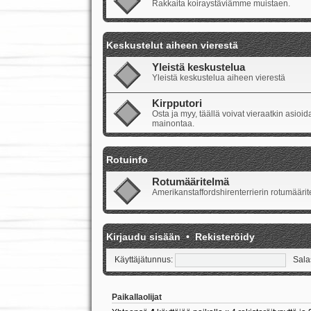
Rakkaita koiraystäviämme muistaen.
Keskustelut aiheen vierestä
Yleistä keskustelua
Yleistä keskustelua aiheen vierestä
Kirpputori
Osta ja myy, täällä voivat vieraatkin asio
mainontaa.
Rotuinfo
Rotumääritelmä
Amerikanstaffordshirenterrierin rotumäärite
Kirjaudu sisään
•
Rekisteröidy
Käyttäjätunnus:
Sala
Paikallaolijat