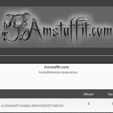
Amstaffit.com
Amstaffiaiheista keskustelua
Aiheet
Vie
8
 JA SÄÄNNÖT ENNEN REKISTERÖITYMISTÄ!