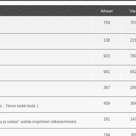
Aiheet
Vie
759
70
138
22
923
79
941
65
367
29
459
30
... Tänne kaikki tästä :)
181
14
sy ja vastaa" -palsta ongelmien ratkaisemiseksi.
194
92