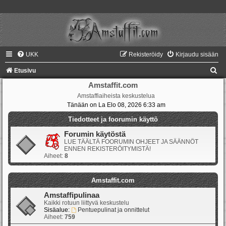
UKK
Rekisteröidy
Kirjaudu sisään
E
Etusivu
t
Amstaffit.com
Amstaffiaiheista keskustelua
s
Tänään on La Elo 08, 2026 6:33 am
i
Tiedotteet ja foorumin käyttö
Forumin käytöstä
LUE TÄÄLTÄ FOORUMIN OHJEET JA SÄÄNNÖT
ENNEN REKISTERÖITYMISTÄ!
Aiheet:
8
Amstaffit.com
Amstaffipulinaa
Kaikki rotuun liittyvä keskustelu
Sisäalue:
Pentuepulinat ja onnittelut
Aiheet:
759