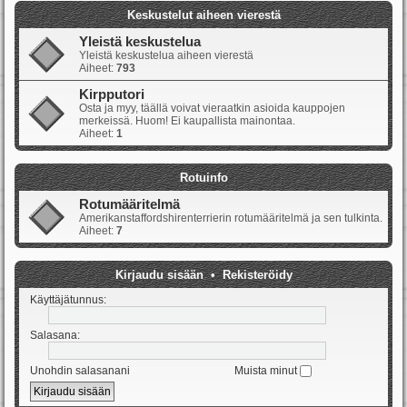
Keskustelut aiheen vierestä
Yleistä keskustelua
Yleistä keskustelua aiheen vierestä
Aiheet:
793
Kirpputori
Osta ja myy, täällä voivat vieraatkin asioida kauppojen
merkeissä. Huom! Ei kaupallista mainontaa.
Aiheet:
1
Rotuinfo
Rotumääritelmä
Amerikanstaffordshirenterrierin rotumääritelmä ja sen tulkinta.
Aiheet:
7
Kirjaudu sisään
•
Rekisteröidy
Käyttäjätunnus:
Salasana:
Unohdin salasanani
Muista minut