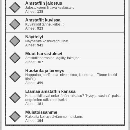
Amstaffin jalostus
Jalostukseen liittyvä keskustelu
Aiheet:
138
Amstaffit kuvissa
Kuvatriidit tänne, kiitos. :)
Aiheet:
923
Näyttelyt
Näyttelyitä koskevat pulinat
Aiheet:
941
Muut harrastukset
Amstaffit harrastaa; agility, toko jne.
Aiheet:
367
Ruokinta ja terveys
Nappulaa, barffausta, nivelrikkoa, kuumetta... Tänne kaikki
tästä :)
Aiheet:
459
Elämää amstaffin kanssa
Koira piikille vai onko tähän ratkaisu? "Kysy ja vastaa" -palsta
ongelmien ratkaisemiseksi.
Aiheet:
181
Muistoissamme
Rakkaita koiraystäviämme muistaen.
Aiheet:
194