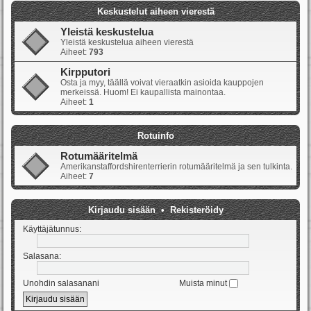
Keskustelut aiheen vierestä
Yleistä keskustelua
Yleistä keskustelua aiheen vierestä
Aiheet:
793
Kirpputori
Osta ja myy, täällä voivat vieraatkin asioida kauppojen
merkeissä. Huom! Ei kaupallista mainontaa.
Aiheet:
1
Rotuinfo
Rotumääritelmä
Amerikanstaffordshirenterrierin rotumääritelmä ja sen tulkinta.
Aiheet:
7
Kirjaudu sisään
•
Rekisteröidy
Käyttäjätunnus:
Salasana:
Unohdin salasanani
Muista minut