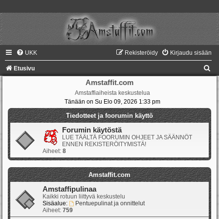
UKK
Rekisteröidy
Kirjaudu sisään
E
Etusivu
t
Amstaffit.com
Amstaffiaiheista keskustelua
s
Tänään on Su Elo 09, 2026 1:33 pm
i
Tiedotteet ja foorumin käyttö
Forumin käytöstä
LUE TÄÄLTÄ FOORUMIN OHJEET JA SÄÄNNÖT
ENNEN REKISTERÖITYMISTÄ!
Aiheet:
8
Amstaffit.com
Amstaffipulinaa
Kaikki rotuun liittyvä keskustelu
Sisäalue:
Pentuepulinat ja onnittelut
Aiheet:
759