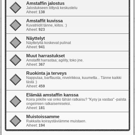
Amstaffin jalostus
Jalostukseen liittyvä keskustelu
Aiheet:
138
Amstaffit kuvissa
Kuvatriidit tänne, kiitos. :)
Aiheet:
923
Näyttelyt
Näyttelyitä koskevat pulinat
Aiheet:
941
Muut harrastukset
Amstaffit harrastaa; agility, toko jne.
Aiheet:
367
Ruokinta ja terveys
Nappulaa, barffausta, nivelrikkoa, kuumetta... Tänne kaikki
tästä :)
Aiheet:
459
Elämää amstaffin kanssa
Koira piikille vai onko tähän ratkaisu? "Kysy ja vastaa" -palsta
ongelmien ratkaisemiseksi.
Aiheet:
181
Muistoissamme
Rakkaita koiraystäviämme muistaen.
Aiheet:
194