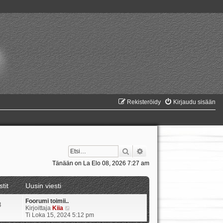
Rekisteröidy
Kirjaudu sisään
Etsi
Tarkennettu haku
Tänään on La Elo 08, 2026 7:27 am
stit
Uusin viesti
Foorumi toimii..
8
N
Kirjoittaja
Kiia
ä
Ti Loka 15, 2024 5:12 pm
y