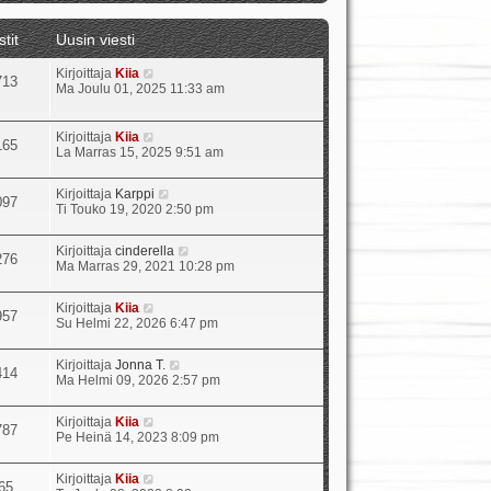
t
ä
stit
Uusin viesti
u
u
N
Kirjoittaja
Kiia
s
713
ä
Ma Joulu 01, 2025 11:33 am
i
y
n
t
v
ä
i
N
Kirjoittaja
Kiia
165
u
e
ä
La Marras 15, 2025 9:51 am
u
s
y
s
t
t
N
Kirjoittaja
Karppi
i
i
ä
097
ä
Ti Touko 19, 2020 2:50 pm
n
u
y
v
u
t
i
s
N
Kirjoittaja
cinderella
ä
e
276
i
ä
Ma Marras 29, 2021 10:28 pm
u
s
n
y
u
t
v
t
s
i
i
N
Kirjoittaja
Kiia
ä
957
i
e
ä
Su Helmi 22, 2026 6:47 pm
u
n
s
y
u
v
t
t
s
i
N
Kirjoittaja
Jonna T.
i
ä
414
i
e
ä
Ma Helmi 09, 2026 2:57 pm
u
n
s
y
u
v
t
t
s
i
N
Kirjoittaja
Kiia
i
ä
787
i
e
ä
Pe Heinä 14, 2023 8:09 pm
u
n
s
y
u
v
t
t
s
i
N
Kirjoittaja
Kiia
i
ä
65
i
e