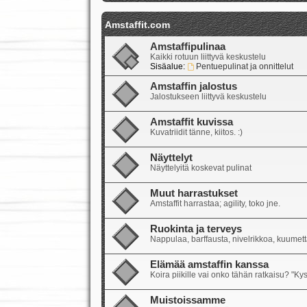
Amstaffit.com
Amstaffipulinaa
Kaikki rotuun liittyvä keskustelu
Sisäalue:
Pentuepulinat ja onnittelut
Amstaffin jalostus
Jalostukseen liittyvä keskustelu
Amstaffit kuvissa
Kuvatriidit tänne, kiitos. :)
Näyttelyt
Näyttelyitä koskevat pulinat
Muut harrastukset
Amstaffit harrastaa; agility, toko jne.
Ruokinta ja terveys
Nappulaa, barffausta, nivelrikkoa, kuumetta
Elämää amstaffin kanssa
Koira piikille vai onko tähän ratkaisu? "Ky
Muistoissamme