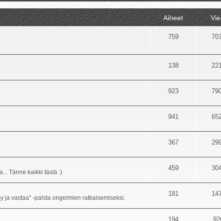
Aiheet
Vie
759
70
138
22
923
79
941
65
367
29
459
30
... Tänne kaikki tästä :)
181
14
sy ja vastaa" -palsta ongelmien ratkaisemiseksi.
194
92