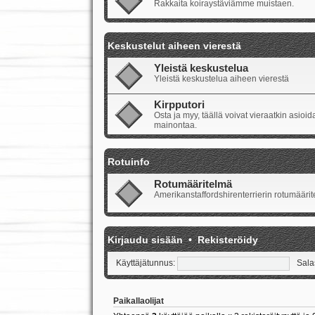
Rakkaita koiraystäviämme muistaen.
Keskustelut aiheen vierestä
Yleistä keskustelua
Yleistä keskustelua aiheen vierestä
Kirpputori
Osta ja myy, täällä voivat vieraatkin asio
mainontaa.
Rotuinfo
Rotumääritelmä
Amerikanstaffordshirenterrierin rotumäärite
Kirjaudu sisään
•
Rekisteröidy
Käyttäjätunnus:
Sala
Paikallaolijat