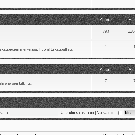
Aiheet
Vie
793
220
1
ida kauppojen merkeissä. Huom! Ei kaupallista
Aiheet
Vie
7
lmä ja sen tulkinta.
sana:
Unohdin salasanani
|
Muista minut