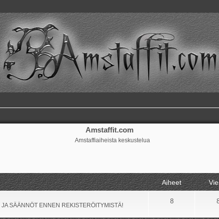
Amstaffit.com
Amstaffiaiheista keskustelua
Aiheet
Vie
8
 JA SÄÄNNÖT ENNEN REKISTERÖITYMISTÄ!