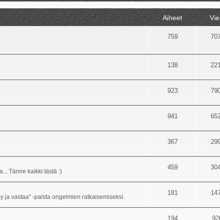
Aiheet
Vie
759
70
138
22
923
79
941
65
367
29
459
30
... Tänne kaikki tästä :)
181
14
sy ja vastaa" -palsta ongelmien ratkaisemiseksi.
194
92