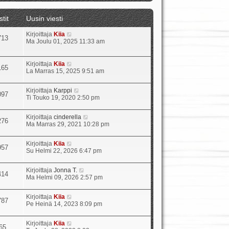
t
ä
stit
Uusin viesti
u
u
N
Kirjoittaja
Kiia
s
713
ä
Ma Joulu 01, 2025 11:33 am
i
y
n
t
v
ä
i
N
Kirjoittaja
Kiia
165
u
e
ä
La Marras 15, 2025 9:51 am
u
s
y
s
t
t
N
Kirjoittaja
Karppi
i
i
ä
097
ä
Ti Touko 19, 2020 2:50 pm
n
u
y
v
u
t
i
s
N
Kirjoittaja
cinderella
ä
e
276
i
ä
Ma Marras 29, 2021 10:28 pm
u
s
n
y
u
t
v
t
s
i
i
N
Kirjoittaja
Kiia
ä
957
i
e
ä
Su Helmi 22, 2026 6:47 pm
u
n
s
y
u
v
t
t
s
i
N
Kirjoittaja
Jonna T.
i
ä
414
i
e
ä
Ma Helmi 09, 2026 2:57 pm
u
n
s
y
u
v
t
t
s
i
N
Kirjoittaja
Kiia
i
ä
787
i
e
ä
Pe Heinä 14, 2023 8:09 pm
u
n
s
y
u
v
t
t
s
i
N
Kirjoittaja
Kiia
i
ä
65
i
e