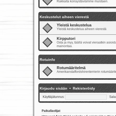
Rakkaita koiraystäviämme muistaen.
Keskustelut aiheen vierestä
Yleistä keskustelua
Yleistä keskustelua aiheen vierestä
Kirpputori
Osta ja myy, täällä voivat vieraatkin asio
mainontaa.
Rotuinfo
Rotumääritelmä
Amerikanstaffordshirenterrierin rotumäärite
Kirjaudu sisään
•
Rekisteröidy
Käyttäjätunnus:
Sala
Paikallaolijat