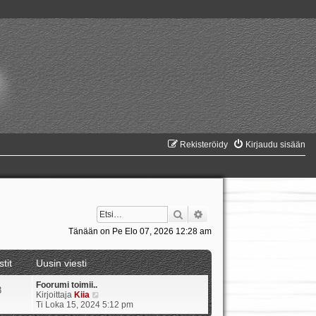
Rekisteröidy
Kirjaudu sisään
Etsi
Tarkennettu haku
Tänään on Pe Elo 07, 2026 12:28 am
stit
Uusin viesti
Foorumi toimii..
8
N
Kirjoittaja
Kiia
ä
Ti Loka 15, 2024 5:12 pm
y