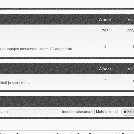
Aiheet
Vie
793
220
1
ida kauppojen merkeissä. Huom! Ei kaupallista
Aiheet
Vie
7
lmä ja sen tulkinta.
sana:
Unohdin salasanani
|
Muista minut