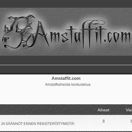
Amstaffit.com
Amstaffiaiheista keskustelua
Aiheet
Vie
8
 JA SÄÄNNÖT ENNEN REKISTERÖITYMISTÄ!