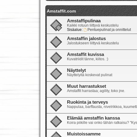
Amstaffit.com
Amstaffipulinaa
Kaikki rotuun liittyvä keskustelu
Sisäalue:
Pentuepulinat ja onnittelut
Amstaffin jalostus
Jalostukseen liittyvä keskustelu
Amstaffit kuvissa
Kuvatriidit tänne, kiitos. :)
Näyttelyt
Näyttelyitä koskevat pulinat
Muut harrastukset
Amstaffit harrastaa; agility, toko jne.
Ruokinta ja terveys
Nappulaa, barffausta, nivelrikkoa, kuumetta
Elämää amstaffin kanssa
Koira piikille vai onko tähän ratkaisu? "Ky
Muistoissamme