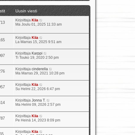
t
ä
stit
Uusin viesti
u
u
N
Kirjoittaja
Kiia
s
713
ä
Ma Joulu 01, 2025 11:33 am
i
y
n
t
v
ä
i
N
Kirjoittaja
Kiia
165
u
e
ä
La Marras 15, 2025 9:51 am
u
s
y
s
t
t
N
Kirjoittaja
Karppi
i
i
ä
097
ä
Ti Touko 19, 2020 2:50 pm
n
u
y
v
u
t
i
s
N
Kirjoittaja
cinderella
ä
e
276
i
ä
Ma Marras 29, 2021 10:28 pm
u
s
n
y
u
t
v
t
s
i
i
N
Kirjoittaja
Kiia
ä
957
i
e
ä
Su Helmi 22, 2026 6:47 pm
u
n
s
y
u
v
t
t
s
i
N
Kirjoittaja
Jonna T.
i
ä
414
i
e
ä
Ma Helmi 09, 2026 2:57 pm
u
n
s
y
u
v
t
t
s
i
N
Kirjoittaja
Kiia
i
ä
787
i
e
ä
Pe Heinä 14, 2023 8:09 pm
u
n
s
y
u
v
t
t
s
i
N
Kirjoittaja
Kiia
i
ä
65
i
e