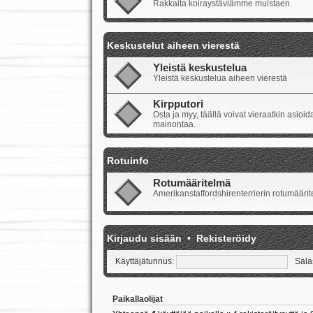
Rakkaita koiraystäviämme muistaen.
Keskustelut aiheen vierestä
Yleistä keskustelua
Yleistä keskustelua aiheen vierestä
Kirpputori
Osta ja myy, täällä voivat vieraatkin asio
mainontaa.
Rotuinfo
Rotumääritelmä
Amerikanstaffordshirenterrierin rotumäärite
Kirjaudu sisään
•
Rekisteröidy
Käyttäjätunnus:
Sala
Paikallaolijat