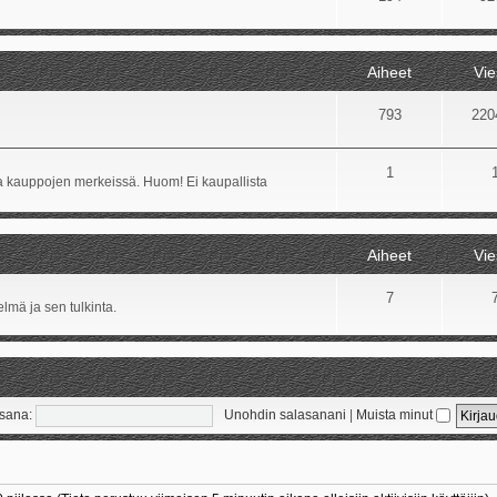
Aiheet
Vie
793
220
1
ida kauppojen merkeissä. Huom! Ei kaupallista
Aiheet
Vie
7
lmä ja sen tulkinta.
sana:
Unohdin salasanani
|
Muista minut