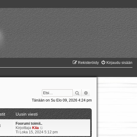
Rekisteröidy
Kirjaudu sisään
Etsi
Tarkennettu haku
Tänään on Su Elo 09, 2026 4:24 pm
stit
Uusin viesti
Foorumi toimii..
8
N
Kirjoittaja
Kiia
ä
Ti Loka 15, 2024 5:12 pm
y