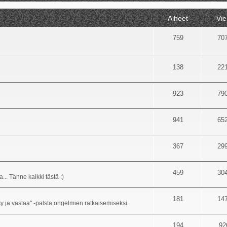
Aiheet
Vie
759
70
138
22
923
79
941
65
367
29
459
30
... Tänne kaikki tästä :)
181
14
sy ja vastaa" -palsta ongelmien ratkaisemiseksi.
194
92