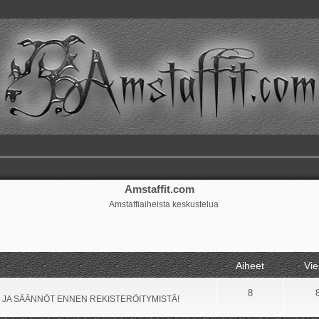
Amstaffit.com
Amstaffiaiheista keskustelua
Aiheet
Vie
8
 JA SÄÄNNÖT ENNEN REKISTERÖITYMISTÄ!