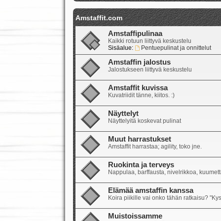
Amstaffit.com
Amstaffipulinaa
Kaikki rotuun liittyvä keskustelu
Sisäalue:
Pentuepulinat ja onnittelut
Amstaffin jalostus
Jalostukseen liittyvä keskustelu
Amstaffit kuvissa
Kuvatriidit tänne, kiitos. :)
Näyttelyt
Näyttelyitä koskevat pulinat
Muut harrastukset
Amstaffit harrastaa; agility, toko jne.
Ruokinta ja terveys
Nappulaa, barffausta, nivelrikkoa, kuumetta
Elämää amstaffin kanssa
Koira piikille vai onko tähän ratkaisu? "Ky
Muistoissamme