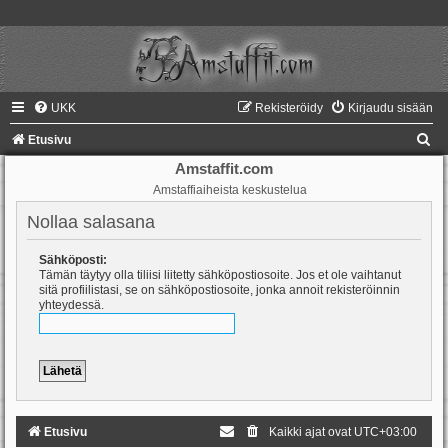
UKK
Rekisteröidy
Kirjaudu sisään
E
Etusivu
t
Amstaffit.com
Amstaffiaiheista keskustelua
s
i
Nollaa salasana
Sähköposti:
Tämän täytyy olla tiliisi liitetty sähköpostiosoite. Jos et ole vaihtanut
sitä profiilistasi, se on sähköpostiosoite, jonka annoit rekisteröinnin
yhteydessä.
Etusivu
Kaikki ajat ovat
UTC+03:00