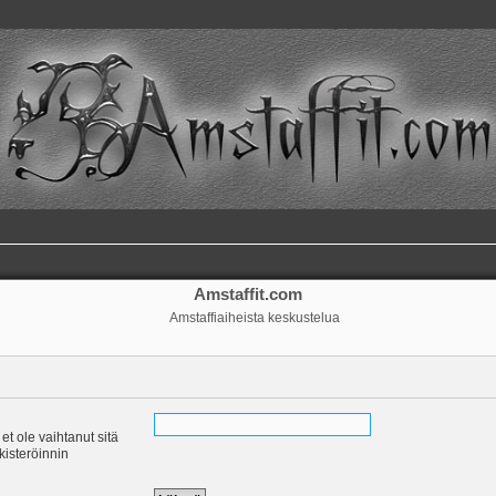
Amstaffit.com
Amstaffiaiheista keskustelua
 et ole vaihtanut sitä
ekisteröinnin