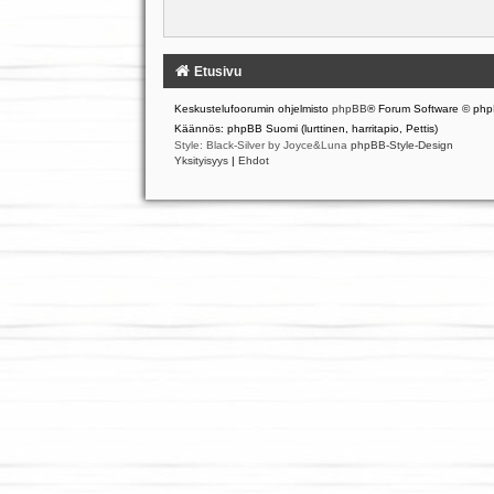
Etusivu
Keskustelufoorumin ohjelmisto
phpBB
® Forum Software © php
Käännös: phpBB Suomi (lurttinen, harritapio, Pettis)
Style: Black-Silver by Joyce&Luna
phpBB-Style-Design
Yksityisyys
|
Ehdot