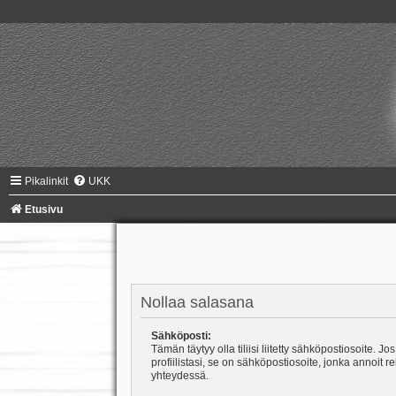
Pikalinkit
UKK
Etusivu
Nollaa salasana
Sähköposti:
Tämän täytyy olla tiliisi liitetty sähköpostiosoite. Jos
profiilistasi, se on sähköpostiosoite, jonka annoit r
yhteydessä.