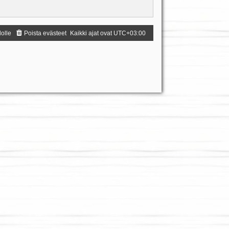
dolle
Poista evästeet
Kaikki ajat ovat
UTC+03:00