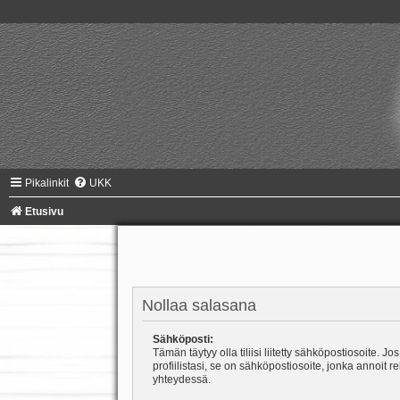
Pikalinkit
UKK
Etusivu
Nollaa salasana
Sähköposti:
Tämän täytyy olla tiliisi liitetty sähköpostiosoite. Jos
profiilistasi, se on sähköpostiosoite, jonka annoit r
yhteydessä.