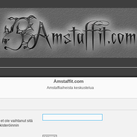
Amstaffit.com
Amstaffiaiheista keskustelua
 et ole vaihtanut sitä
ekisteröinnin