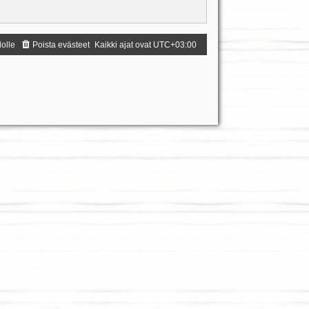
dolle
Poista evästeet
Kaikki ajat ovat
UTC+03:00