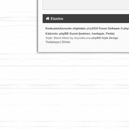
Etusivu
Keskustelufoorumin ohjelmisto
phpBB
® Forum Software © php
Käännös: phpBB Suomi (lurttinen, harritapio, Pettis)
Style: Black-Silver by Joyce&Luna
phpBB-Style-Design
Yksityisyys
|
Ehdot