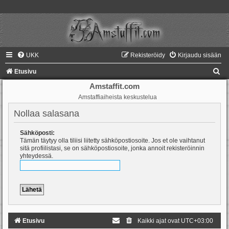
UKK
Rekisteröidy
Kirjaudu sisään
E
Etusivu
t
Amstaffit.com
Amstaffiaiheista keskustelua
s
i
Nollaa salasana
Sähköposti:
Tämän täytyy olla tiliisi liitetty sähköpostiosoite. Jos et ole vaihtanut
sitä profiilistasi, se on sähköpostiosoite, jonka annoit rekisteröinnin
yhteydessä.
Etusivu
Kaikki ajat ovat
UTC+03:00