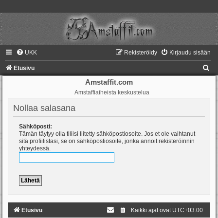
UKK
Rekisteröidy
Kirjaudu sisään
E
Etusivu
t
Amstaffit.com
Amstaffiaiheista keskustelua
s
i
Nollaa salasana
Sähköposti:
Tämän täytyy olla tiliisi liitetty sähköpostiosoite. Jos et ole vaihtanut
sitä profiilistasi, se on sähköpostiosoite, jonka annoit rekisteröinnin
yhteydessä.
Etusivu
Kaikki ajat ovat
UTC+03:00