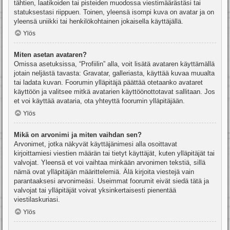
tähtien, laatikoiden tai pisteiden muodossa viestimäärästäsi tai
statuksestasi riippuen. Toinen, yleensä isompi kuva on avatar ja on
yleensä uniikki tai henkilökohtainen jokaisella käyttäjällä.
Ylös
Miten asetan avataren?
Omissa asetuksissa, “Profiilin” alla, voit lisätä avataren käyttämällä
jotain neljästä tavasta: Gravatar, galleriasta, käyttää kuvaa muualta
tai ladata kuvan. Foorumin ylläpitäjä päättää otetaanko avataret
käyttöön ja valitsee mitkä avatarien käyttöönottotavat sallitaan. Jos
et voi käyttää avataria, ota yhteyttä foorumin ylläpitäjään.
Ylös
Mikä on arvonimi ja miten vaihdan sen?
Arvonimet, jotka näkyvät käyttäjänimesi alla osoittavat
kirjoittamiesi viestien määrän tai tietyt käyttäjät, kuten ylläpitäjät tai
valvojat. Yleensä et voi vaihtaa minkään arvonimen tekstiä, sillä
nämä ovat ylläpitäjän määrittelemiä. Älä kirjoita viestejä vain
parantaaksesi arvonimeäsi. Useimmat foorumit eivät siedä tätä ja
valvojat tai ylläpitäjät voivat yksinkertaisesti pienentää
viestilaskuriasi.
Ylös