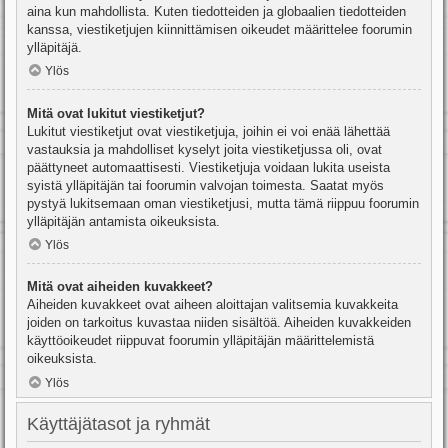
aina kun mahdollista. Kuten tiedotteiden ja globaalien tiedotteiden
kanssa, viestiketjujen kiinnittämisen oikeudet määrittelee foorumin
ylläpitäjä.
Ylös
Mitä ovat lukitut viestiketjut?
Lukitut viestiketjut ovat viestiketjuja, joihin ei voi enää lähettää
vastauksia ja mahdolliset kyselyt joita viestiketjussa oli, ovat
päättyneet automaattisesti. Viestiketjuja voidaan lukita useista
syistä ylläpitäjän tai foorumin valvojan toimesta. Saatat myös
pystyä lukitsemaan oman viestiketjusi, mutta tämä riippuu foorumin
ylläpitäjän antamista oikeuksista.
Ylös
Mitä ovat aiheiden kuvakkeet?
Aiheiden kuvakkeet ovat aiheen aloittajan valitsemia kuvakkeita
joiden on tarkoitus kuvastaa niiden sisältöä. Aiheiden kuvakkeiden
käyttöoikeudet riippuvat foorumin ylläpitäjän määrittelemistä
oikeuksista.
Ylös
Käyttäjätasot ja ryhmät