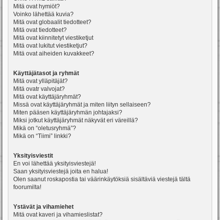
Mitä ovat hymiöt?
Voinko lähettää kuvia?
Mitä ovat globaalit tiedotteet?
Mitä ovat tiedotteet?
Mitä ovat kiinnitetyt viestiketjut
Mitä ovat lukitut viestiketjut?
Mitä ovat aiheiden kuvakkeet?
Käyttäjätasot ja ryhmät
Mitä ovat ylläpitäjät?
Mitä ovatr valvojat?
Mitä ovat käyttäjäryhmät?
Missä ovat käyttäjäryhmät ja miten liityn sellaiseen?
Miten pääsen käyttäjäryhmän johtajaksi?
Miksi jotkut käyttäjäryhmät näkyvät eri väreillä?
Mikä on “oletusryhmä”?
Mikä on “Tiimi” linkki?
Yksityisviestit
En voi lähettää yksityisviestejä!
Saan yksityisviestejä joita en halua!
Olen saanut roskapostia tai väärinkäytöksiä sisältäviä viestejä tältä
foorumilta!
Ystävät ja vihamiehet
Mitä ovat kaveri ja vihamieslistat?