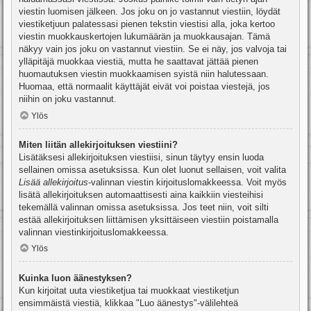
viestin luomisen jälkeen. Jos joku on jo vastannut viestiin, löydät
viestiketjuun palatessasi pienen tekstin viestisi alla, joka kertoo
viestin muokkauskertojen lukumäärän ja muokkausajan. Tämä
näkyy vain jos joku on vastannut viestiin. Se ei näy, jos valvoja tai
ylläpitäjä muokkaa viestiä, mutta he saattavat jättää pienen
huomautuksen viestin muokkaamisen syistä niin halutessaan.
Huomaa, että normaalit käyttäjät eivät voi poistaa viestejä, jos
niihin on joku vastannut.
Ylös
Miten liitän allekirjoituksen viestiini?
Lisätäksesi allekirjoituksen viestiisi, sinun täytyy ensin luoda
sellainen omissa asetuksissa. Kun olet luonut sellaisen, voit valita
Lisää allekirjoitus
-valinnan viestin kirjoituslomakkeessa. Voit myös
lisätä allekirjoituksen automaattisesti aina kaikkiin viesteihisi
tekemällä valinnan omissa asetuksissa. Jos teet niin, voit silti
estää allekirjoituksen liittämisen yksittäiseen viestiin poistamalla
valinnan viestinkirjoituslomakkeessa.
Ylös
Kuinka luon äänestyksen?
Kun kirjoitat uuta viestiketjua tai muokkaat viestiketjun
ensimmäistä viestiä, klikkaa "Luo äänestys"-välilehteä