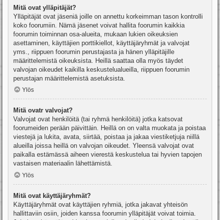
Mitä ovat ylläpitäjät?
Ylläpitäjät ovat jäseniä joille on annettu korkeimman tason kontrolli
koko foorumiin. Nämä jäsenet voivat hallita foorumin kaikkia
foorumin toiminnan osa-alueita, mukaan lukien oikeuksien
asettaminen, käyttäjien porttikiellot, käyttäjäryhmät ja valvojat
yms., riippuen foorumin perustajasta ja hänen ylläpitäjille
määrittelemistä oikeuksista. Heillä saattaa olla myös täydet
valvojan oikeudet kaikilla keskustelualueilla, riippuen foorumin
perustajan määrittelemistä asetuksista.
Ylös
Mitä ovatr valvojat?
Valvojat ovat henkilöitä (tai ryhmä henkilöitä) jotka katsovat
foorumeiden perään päivittäin. Heillä on on valta muokata ja poistaa
viestejä ja lukita, avata, siirtää, poistaa ja jakaa viestiketjuja niillä
alueilla joissa heillä on valvojan oikeudet. Yleensä valvojat ovat
paikalla estämässä aiheen vierestä keskustelua tai hyvien tapojen
vastaisen materiaalin lähettämistä.
Ylös
Mitä ovat käyttäjäryhmät?
Käyttäjäryhmät ovat käyttäjien ryhmiä, jotka jakavat yhteisön
hallittaviin osiin, joiden kanssa foorumin ylläpitäjät voivat toimia.