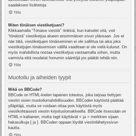
saadaksesi lisätietoja.
Ylös
Miten tönäisen viestiketjuani?
Klikkaamalla “Tönaise viestiä” -linkkiä, kun katselet sitä, voit
“tönäistä” viestiketjua alueen ensimmäisen sivun yläosaan. Jos et
näe tätä, viestiketjujen tönäiseminen ei ole sallittua tai aika joka
viestiketjujen tönäisemisen välillä vaaditaan ei ole vielä kulunut. On
myös mahdollista nostaa viestiketjua vastaamalla siihen, mutta
varmista että noudatat foorumin sääntöjä jos päätät tehdä niin.
Ylös
Muotoilu ja aiheiden tyypit
Mikä on BBCode?
BBCode on HTML-kielen tapainen toteutus, joka tarjoaa tiettyjen
viestin osien muotoilumahdollisuuden. BBCoden käytöstä päättää
ylläpitäjä, mutta se voidaan ottaa pois käytöstä myös
viestikohtaisesti viestin kirjoituslomakkeella. BBCode itsessään on
HTML:n kaltainen, mutta tagit käyttävät < ja > merkkien sijaan
hakasulkuja [ ja ]. BBCoden oppaan löydät viestinlähetyssivun
kautta.
Ylös