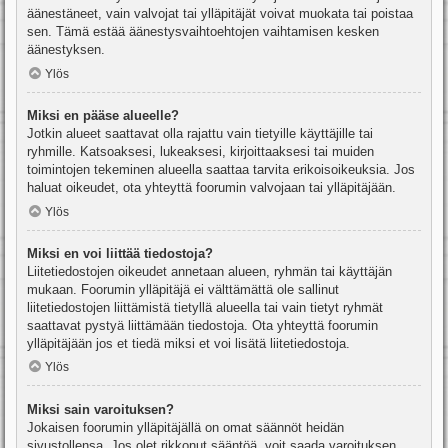
äänestäneet, vain valvojat tai ylläpitäjät voivat muokata tai poistaa
sen. Tämä estää äänestysvaihtoehtojen vaihtamisen kesken
äänestyksen.
Ylös
Miksi en pääse alueelle?
Jotkin alueet saattavat olla rajattu vain tietyille käyttäjille tai
ryhmille. Katsoaksesi, lukeaksesi, kirjoittaaksesi tai muiden
toimintojen tekeminen alueella saattaa tarvita erikoisoikeuksia. Jos
haluat oikeudet, ota yhteyttä foorumin valvojaan tai ylläpitäjään.
Ylös
Miksi en voi liittää tiedostoja?
Liitetiedostojen oikeudet annetaan alueen, ryhmän tai käyttäjän
mukaan. Foorumin ylläpitäjä ei välttämättä ole sallinut
liitetiedostojen liittämistä tietyllä alueella tai vain tietyt ryhmät
saattavat pystyä liittämään tiedostoja. Ota yhteyttä foorumin
ylläpitäjään jos et tiedä miksi et voi lisätä liitetiedostoja.
Ylös
Miksi sain varoituksen?
Jokaisen foorumin ylläpitäjällä on omat säännöt heidän
sivustollensa. Jos olet rikkonut sääntöä, voit saada varoituksen.