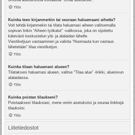
Ylös
Kuinka teen kirjanmerkin tai seuraan haluamaani aihetta?
Voit tehdä kirjanmekin tai tilata haluamasi aiheen valitsemalla
sopivan linkin “Aiheen työkalut” -valikossa, joka on sijoitettu
kätevästi keskustelun ylä- ja alalaidan lähelle.
Viestiketjuun vastaaminen ja valinta “Huomauta kun vastaus
lähetetään” tilaa viestiketjun.
Ylös
Kuinka tilaan haluamani alueen?
Tilataksesi haluamasi alueen, valitse “Tilaa alue” -linkki, aluesivun
alalaidassa.
Ylös
Kuinka poistan tilaukseni?
Poistaaksesi tilauksiasi, mene omiin asetuksiisi ja seuraa linkkejä
tilauksiisi.
Ylös
Liitetiedostot