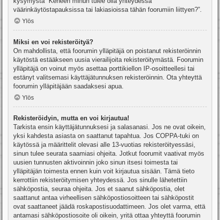
kysymystä “Keneen minun tulee olla yhteydessä
väärinkäytöstapauksissa tai lakiasioissa tähän foorumiin liittyen?”.
Ylös
Miksi en voi rekisteröityä?
On mahdollista, että foorumin ylläpitäjä on poistanut rekisteröinnin
käytöstä estääkseen uusia vierailijoita rekisteröitymästä. Foorumin
ylläpitäjä on voinut myös asettaa porttikiellon IP-osoitteellesi tai
estänyt valitsemasi käyttäjätunnuksen rekisteröinnin. Ota yhteyttä
foorumin ylläpitäjään saadaksesi apua.
Ylös
Rekisteröidyin, mutta en voi kirjautua!
Tarkista ensin käyttäjätunnuksesi ja salasanasi. Jos ne ovat oikein,
yksi kahdesta asiasta on saattanut tapahtua. Jos COPPA-tuki on
käytössä ja määrittelit olevasi alle 13-vuotias rekisteröityessäsi,
sinun tulee seurata saamiasi ohjeita. Jotkut foorumit vaativat myös
uusien tunnusten aktivoinnin joko sinun itsesi toimesta tai
ylläpitäjän toimesta ennen kuin voit kirjautua sisään. Tämä tieto
kerrottiin rekisteröitymisen yhteydessä. Jos sinulle lähetettiin
sähköpostia, seuraa ohjeita. Jos et saanut sähköpostia, olet
saattanut antaa virheellisen sähköpostiosoitteen tai sähköpostit
ovat saattaneet jäädä roskapostisuodattimeen. Jos olet varma, että
antamasi sähköpostiosoite oli oikein, yritä ottaa yhteyttä foorumin