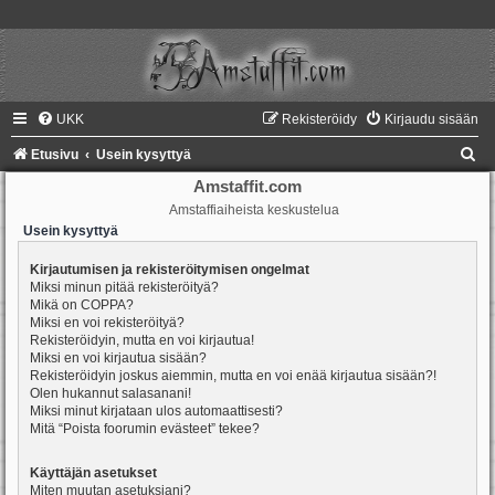
UKK
Rekisteröidy
Kirjaudu sisään
E
Etusivu
Usein kysyttyä
t
Amstaffit.com
Amstaffiaiheista keskustelua
s
Usein kysyttyä
i
Kirjautumisen ja rekisteröitymisen ongelmat
Miksi minun pitää rekisteröityä?
Mikä on COPPA?
Miksi en voi rekisteröityä?
Rekisteröidyin, mutta en voi kirjautua!
Miksi en voi kirjautua sisään?
Rekisteröidyin joskus aiemmin, mutta en voi enää kirjautua sisään?!
Olen hukannut salasanani!
Miksi minut kirjataan ulos automaattisesti?
Mitä “Poista foorumin evästeet” tekee?
Käyttäjän asetukset
Miten muutan asetuksiani?