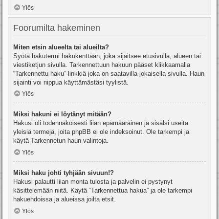
Ylös
Foorumilta hakeminen
Miten etsin alueelta tai alueilta?
Syötä hakutermi hakukenttään, joka sijaitsee etusivulla, alueen tai
viestiketjun sivulla. Tarkennettuun hakuun pääset klikkaamalla
“Tarkennettu haku”-linkkiä joka on saatavilla jokaisella sivulla. Haun
sijainti voi riippua käyttämästäsi tyylistä.
Ylös
Miksi hakuni ei löytänyt mitään?
Hakusi oli todennäköisesti liian epämääräinen ja sisälsi useita
yleisiä termejä, joita phpBB ei ole indeksoinut. Ole tarkempi ja
käytä Tarkennetun haun valintoja.
Ylös
Miksi haku johti tyhjään sivuun!?
Hakusi palautti liian monta tulosta ja palvelin ei pystynyt
käsittelemään niitä. Käytä “Tarkennettua hakua” ja ole tarkempi
hakuehdoissa ja alueissa joilta etsit.
Ylös