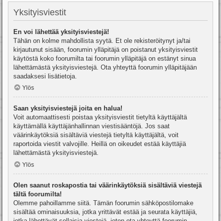
Yksityisviestit
En voi lähettää yksityisviestejä!
Tähän on kolme mahdollista syytä. Et ole rekisteröitynyt ja/tai
kirjautunut sisään, foorumin ylläpitäjä on poistanut yksityisviestit
käytöstä koko foorumilta tai foorumin ylläpitäjä on estänyt sinua
lähettämästä yksityisviestejä. Ota yhteyttä foorumin ylläpitäjään
saadaksesi lisätietoja.
Ylös
Saan yksityisviestejä joita en halua!
Voit automaattisesti poistaa yksityisviestit tietyltä käyttäjältä
käyttämällä käyttäjänhallinnan viestisääntöjä. Jos saat
väärinkäytöksiä sisältäviä viestejä tietyltä käyttäjältä, voit
raportoida viestit valvojille. Heillä on oikeudet estää käyttäjiä
lähettämästä yksityisviestejä.
Ylös
Olen saanut roskapostia tai väärinkäytöksiä sisältäviä viestejä
tältä foorumilta!
Olemme pahoillamme siitä. Tämän foorumin sähköpostilomake
sisältää ominaisuuksia, jotka yrittävät estää ja seurata käyttäjiä,
jotka lähettävät sellaisia viestejä, joten ota yhteyttä foorumin