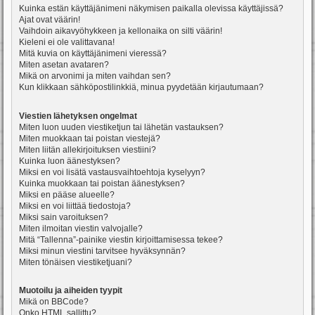
Kuinka estän käyttäjänimeni näkymisen paikalla olevissa käyttäjissä?
Ajat ovat väärin!
Vaihdoin aikavyöhykkeen ja kellonaika on silti väärin!
Kieleni ei ole valittavana!
Mitä kuvia on käyttäjänimeni vieressä?
Miten asetan avataren?
Mikä on arvonimi ja miten vaihdan sen?
Kun klikkaan sähköpostilinkkiä, minua pyydetään kirjautumaan?
Viestien lähetyksen ongelmat
Miten luon uuden viestiketjun tai lähetän vastauksen?
Miten muokkaan tai poistan viestejä?
Miten liitän allekirjoituksen viestiini?
Kuinka luon äänestyksen?
Miksi en voi lisätä vastausvaihtoehtoja kyselyyn?
Kuinka muokkaan tai poistan äänestyksen?
Miksi en pääse alueelle?
Miksi en voi liittää tiedostoja?
Miksi sain varoituksen?
Miten ilmoitan viestin valvojalle?
Mitä “Tallenna”-painike viestin kirjoittamisessa tekee?
Miksi minun viestini tarvitsee hyväksynnän?
Miten tönäisen viestiketjuani?
Muotoilu ja aiheiden tyypit
Mikä on BBCode?
Onko HTML sallittu?