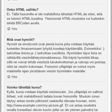
Onko HTML sallittu?
Ei. Tällä foorumilla ei ole mahdollista lähettää HTML:ää siten, että
se toimisi HTML-koodina. Yleisimmät HTML-muotoilut voi kuitenkin
tehdä BBCoden avulla.
Ylös
Mitä ovat hymiöt?
Hymiöt tai emoticonit ovat pieniä kuvia joita voidaan käyttää
tunteiden ilmaisemiseen lyhyitä koodeja käyttämällä. Esimerkiksi :)
tarkoittaa iloista ja :( tarkoittaa surullista. Hymiöiden täysi lista on
nähtävillä viestinlähetyslomakkeessa. Älä käytä hymiöitä liikaa,
sillä ne voivat tehdä viestistä lukukelvottoman ja valvoja voi poistaa
niitä tai viestin kokonaan. Foorumin ylläpitäjä on voinut myös
määritellä rajan yksittäisen viestin hymiöiden määrälle.
Ylös
Voinko lähettää kuvia?
Kyllä, kuvia voidaan käyttää viesteissäsi. Jos ylläpitäjä on sallinut
liitteet, voit mahdollisesti ladata kuvan foorumille. Muutoin sinun
täytyy antaa osoite julkisesti saatavilla olevaan kuvaan, esim.
http://www.example.com/my-picture.gif. Et voi antaa osoitetta
omalla koneellasi oleviin kuviin (ellei se ole yleinen palvelin) tai