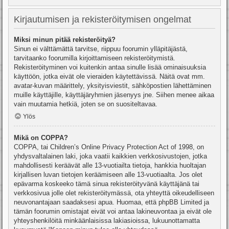
Kirjautumisen ja rekisteröitymisen ongelmat
Miksi minun pitää rekisteröityä?
Sinun ei välttämättä tarvitse, riippuu foorumin ylläpitäjästä,
tarvitaanko foorumilla kirjoittamiseen rekisteröitymistä.
Rekisteröityminen voi kuitenkin antaa sinulle lisää ominaisuuksia
käyttöön, jotka eivät ole vieraiden käytettävissä. Näitä ovat mm.
avatar-kuvan määrittely, yksityisviestit, sähköpostien lähettäminen
muille käyttäjille, käyttäjäryhmien jäsenyys jne. Siihen menee aikaa
vain muutamia hetkiä, joten se on suositeltavaa.
Ylös
Mikä on COPPA?
COPPA, tai Children’s Online Privacy Protection Act of 1998, on
yhdysvaltalainen laki, joka vaatii kaikkien verkkosivustojen, jotka
mahdollisesti keräävät alle 13-vuotiailta tietoja, hankkia huoltajan
kirjallisen luvan tietojen keräämiseen alle 13-vuotiaalta. Jos olet
epävarma koskeeko tämä sinua rekisteröityvänä käyttäjänä tai
verkkosivua jolle olet rekisteröitymässä, ota yhteyttä oikeudelliseen
neuvonantajaan saadaksesi apua. Huomaa, että phpBB Limited ja
tämän foorumin omistajat eivät voi antaa lakineuvontaa ja eivät ole
yhteyshenkilöitä minkäänlaisissa lakiasioissa, lukuunottamatta