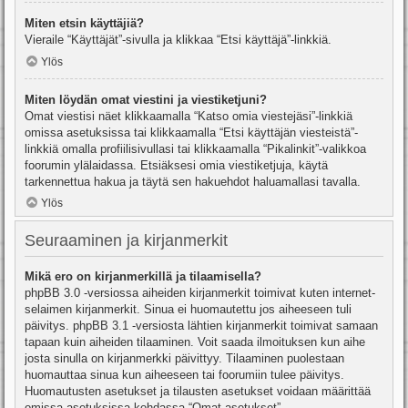
Miten etsin käyttäjiä?
Vieraile “Käyttäjät”-sivulla ja klikkaa “Etsi käyttäjä”-linkkiä.
Ylös
Miten löydän omat viestini ja viestiketjuni?
Omat viestisi näet klikkaamalla “Katso omia viestejäsi”-linkkiä
omissa asetuksissa tai klikkaamalla “Etsi käyttäjän viesteistä”-
linkkiä omalla profiilisivullasi tai klikkaamalla “Pikalinkit”-valikkoa
foorumin ylälaidassa. Etsiäksesi omia viestiketjuja, käytä
tarkennettua hakua ja täytä sen hakuehdot haluamallasi tavalla.
Ylös
Seuraaminen ja kirjanmerkit
Mikä ero on kirjanmerkillä ja tilaamisella?
phpBB 3.0 -versiossa aiheiden kirjanmerkit toimivat kuten internet-
selaimen kirjanmerkit. Sinua ei huomautettu jos aiheeseen tuli
päivitys. phpBB 3.1 -versiosta lähtien kirjanmerkit toimivat samaan
tapaan kuin aiheiden tilaaminen. Voit saada ilmoituksen kun aihe
josta sinulla on kirjanmerkki päivittyy. Tilaaminen puolestaan
huomauttaa sinua kun aiheeseen tai foorumiin tulee päivitys.
Huomautusten asetukset ja tilausten asetukset voidaan määrittää
omissa asetuksissa kohdassa “Omat asetukset”.