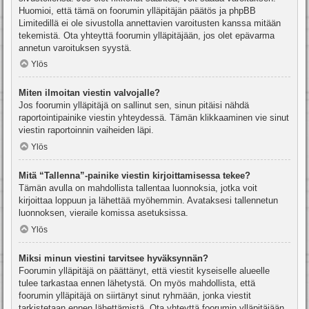
Huomioi, että tämä on foorumin ylläpitäjän päätös ja phpBB
Limitedillä ei ole sivustolla annettavien varoitusten kanssa mitään
tekemistä. Ota yhteyttä foorumin ylläpitäjään, jos olet epävarma
annetun varoituksen syystä.
Ylös
Miten ilmoitan viestin valvojalle?
Jos foorumin ylläpitäjä on sallinut sen, sinun pitäisi nähdä
raportointipainike viestin yhteydessä. Tämän klikkaaminen vie sinut
viestin raportoinnin vaiheiden läpi.
Ylös
Mitä “Tallenna”-painike viestin kirjoittamisessa tekee?
Tämän avulla on mahdollista tallentaa luonnoksia, jotka voit
kirjoittaa loppuun ja lähettää myöhemmin. Avataksesi tallennetun
luonnoksen, vieraile komissa asetuksissa.
Ylös
Miksi minun viestini tarvitsee hyväksynnän?
Foorumin ylläpitäjä on päättänyt, että viestit kyseiselle alueelle
tulee tarkastaa ennen lähetystä. On myös mahdollista, että
foorumin ylläpitäjä on siirtänyt sinut ryhmään, jonka viestit
tarkistetaan ennen lähettämistä. Ota yhteyttä foorumin ylläpitäjään