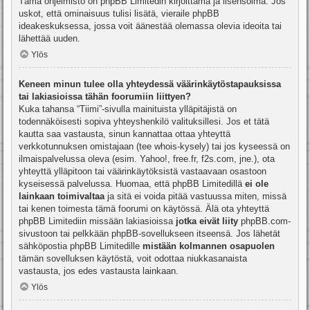
Tämä ohjelmisto on phpBB Limitedin kirjoittama ja lisensoima. Jos
uskot, että ominaisuus tulisi lisätä, vieraile
phpBB
ideakeskuksessa
, jossa voit äänestää olemassa olevia ideoita tai
lähettää uuden.
Ylös
Keneen minun tulee olla yhteydessä väärinkäytöstapauksissa
tai lakiasioissa tähän foorumiin liittyen?
Kuka tahansa “Tiimi”-sivulla mainituista ylläpitäjistä on
todennäköisesti sopiva yhteyshenkilö valituksillesi. Jos et tätä
kautta saa vastausta, sinun kannattaa ottaa yhteyttä
verkkotunnuksen omistajaan (tee
whois-kysely
) tai jos kyseessä on
ilmaispalvelussa oleva (esim. Yahoo!, free.fr, f2s.com, jne.), ota
yhteyttä ylläpitoon tai väärinkäytöksistä vastaavaan osastoon
kyseisessä palvelussa. Huomaa, että phpBB Limitedillä
ei ole
lainkaan toimivaltaa
ja sitä ei voida pitää vastuussa miten, missä
tai kenen toimesta tämä foorumi on käytössä. Älä ota yhteyttä
phpBB Limitediin missään lakiasioissa
jotka eivät liity
phpBB.com-
sivustoon tai pelkkään phpBB-sovellukseen itseensä. Jos lähetät
sähköpostia phpBB Limitedille
mistään kolmannen osapuolen
tämän sovelluksen käytöstä, voit odottaa niukkasanaista
vastausta, jos edes vastausta lainkaan.
Ylös