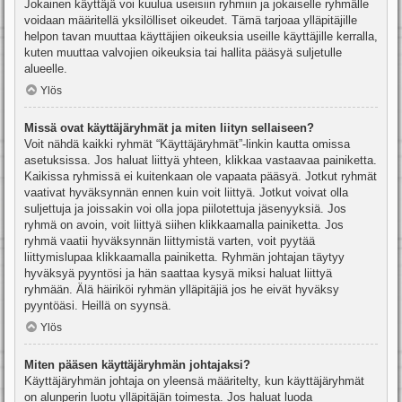
Jokainen käyttäjä voi kuulua useisiin ryhmiin ja jokaiselle ryhmälle
voidaan määritellä yksilölliset oikeudet. Tämä tarjoaa ylläpitäjille
helpon tavan muuttaa käyttäjien oikeuksia useille käyttäjille kerralla,
kuten muuttaa valvojien oikeuksia tai hallita pääsyä suljetulle
alueelle.
Ylös
Missä ovat käyttäjäryhmät ja miten liityn sellaiseen?
Voit nähdä kaikki ryhmät “Käyttäjäryhmät”-linkin kautta omissa
asetuksissa. Jos haluat liittyä yhteen, klikkaa vastaavaa painiketta.
Kaikissa ryhmissä ei kuitenkaan ole vapaata pääsyä. Jotkut ryhmät
vaativat hyväksynnän ennen kuin voit liittyä. Jotkut voivat olla
suljettuja ja joissakin voi olla jopa piilotettuja jäsenyyksiä. Jos
ryhmä on avoin, voit liittyä siihen klikkaamalla painiketta. Jos
ryhmä vaatii hyväksynnän liittymistä varten, voit pyytää
liittymislupaa klikkaamalla painiketta. Ryhmän johtajan täytyy
hyväksyä pyyntösi ja hän saattaa kysyä miksi haluat liittyä
ryhmään. Älä häiriköi ryhmän ylläpitäjiä jos he eivät hyväksy
pyyntöäsi. Heillä on syynsä.
Ylös
Miten pääsen käyttäjäryhmän johtajaksi?
Käyttäjäryhmän johtaja on yleensä määritelty, kun käyttäjäryhmät
on alunperin luotu ylläpitäjän toimesta. Jos haluat luoda