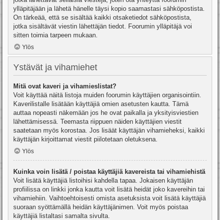
ylläpitäjään ja lähetä hänelle täysi kopio saamastasi sähköpostista.
On tärkeää, että se sisältää kaikki otsaketiedot sähköpostista,
jotka sisältävät viestin lähettäjän tiedot. Foorumin ylläpitäjä voi
sitten toimia tarpeen mukaan.
Ylös
Ystävät ja vihamiehet
Mitä ovat kaveri ja vihamieslistat?
Voit käyttää näitä listoja muiden foorumin käyttäjien organisointiin.
Kaverilistalle lisätään käyttäjiä omien asetusten kautta. Tämä
auttaa nopeasti näkemään jos he ovat paikalla ja yksityisviestien
lähettämisessä. Teemasta riippuen näiden käyttäjien viestit
saatetaan myös korostaa. Jos lisäät käyttäjän vihamieheksi, kaikki
käyttäjän kirjoittamat viestit piilotetaan oletuksena.
Ylös
Kuinka voin lisätä / poistaa käyttäjiä kavereista tai vihamiehistä
Voit lisätä käyttäjiä listoihisi kahdella tapaa. Jokaisen käyttäjän
profiilissa on linkki jonka kautta voit lisätä heidät joko kavereihin tai
vihamiehiin. Vaihtoehtoisesti omista asetuksista voit lisätä käyttäjiä
suoraan syöttämällä heidän käyttäjänimen. Voit myös poistaa
käyttäjiä listaltasi samalta sivulta.