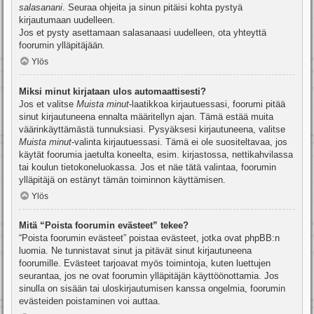
salasanani
. Seuraa ohjeita ja sinun pitäisi kohta pystyä
kirjautumaan uudelleen.
Jos et pysty asettamaan salasanaasi uudelleen, ota yhteyttä
foorumin ylläpitäjään.
Ylös
Miksi minut kirjataan ulos automaattisesti?
Jos et valitse
Muista minut
-laatikkoa kirjautuessasi, foorumi pitää
sinut kirjautuneena ennalta määritellyn ajan. Tämä estää muita
väärinkäyttämästä tunnuksiasi. Pysyäksesi kirjautuneena, valitse
Muista minut
-valinta kirjautuessasi. Tämä ei ole suositeltavaa, jos
käytät foorumia jaetulta koneelta, esim. kirjastossa, nettikahvilassa
tai koulun tietokoneluokassa. Jos et näe tätä valintaa, foorumin
ylläpitäjä on estänyt tämän toiminnon käyttämisen.
Ylös
Mitä “Poista foorumin evästeet” tekee?
“Poista foorumin evästeet” poistaa evästeet, jotka ovat phpBB:n
luomia. Ne tunnistavat sinut ja pitävät sinut kirjautuneena
foorumille. Evästeet tarjoavat myös toimintoja, kuten luettujen
seurantaa, jos ne ovat foorumin ylläpitäjän käyttöönottamia. Jos
sinulla on sisään tai uloskirjautumisen kanssa ongelmia, foorumin
evästeiden poistaminen voi auttaa.