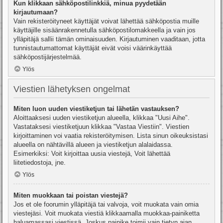
Kun klikkaan sähköpostilinkkiä, minua pyydetään
kirjautumaan?
Vain rekisteröityneet käyttäjät voivat lähettää sähköpostia muille
käyttäjille sisäänrakennetulla sähköpostilomakkeella ja vain jos
ylläpitäjä sallii tämän ominaisuuden. Kirjautuminen vaaditaan, jotta
tunnistautumattomat käyttäjät eivät voisi väärinkäyttää
sähköpostijärjestelmää.
Ylös
Viestien lähetyksen ongelmat
Miten luon uuden viestiketjun tai lähetän vastauksen?
Aloittaaksesi uuden viestiketjun alueella, klikkaa "Uusi Aihe".
Vastataksesi viestiketjuun klikkaa "Vastaa Viestiin". Viestien
kirjoittaminen voi vaatia rekisteröitymisen. Lista sinun oikeuksistasi
alueella on nähtävillä alueen ja viestiketjun alalaidassa.
Esimerkiksi: Voit kirjoittaa uusia viestejä, Voit lähettää
liitetiedostoja, jne.
Ylös
Miten muokkaan tai poistan viestejä?
Jos et ole foorumin ylläpitäjä tai valvoja, voit muokata vain omia
viestejäsi. Voit muokata viestiä klikkaamalla muokkaa-painiketta
haluamassasi viestissä. Joskus painike toimii vain tietyn ajan