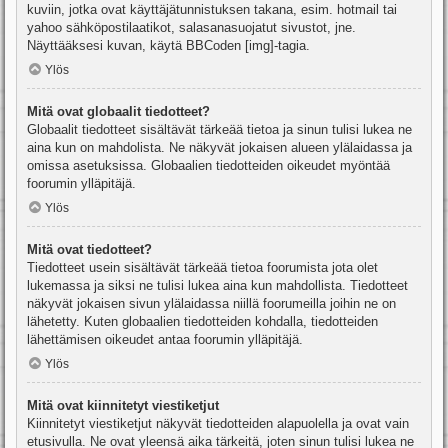
kuviin, jotka ovat käyttäjätunnistuksen takana, esim. hotmail tai
yahoo sähköpostilaatikot, salasanasuojatut sivustot, jne.
Näyttääksesi kuvan, käytä BBCoden [img]-tagia.
Ylös
Mitä ovat globaalit tiedotteet?
Globaalit tiedotteet sisältävät tärkeää tietoa ja sinun tulisi lukea ne
aina kun on mahdolista. Ne näkyvät jokaisen alueen ylälaidassa ja
omissa asetuksissa. Globaalien tiedotteiden oikeudet myöntää
foorumin ylläpitäjä.
Ylös
Mitä ovat tiedotteet?
Tiedotteet usein sisältävät tärkeää tietoa foorumista jota olet
lukemassa ja siksi ne tulisi lukea aina kun mahdollista. Tiedotteet
näkyvät jokaisen sivun ylälaidassa niillä foorumeilla joihin ne on
lähetetty. Kuten globaalien tiedotteiden kohdalla, tiedotteiden
lähettämisen oikeudet antaa foorumin ylläpitäjä.
Ylös
Mitä ovat kiinnitetyt viestiketjut
Kiinnitetyt viestiketjut näkyvät tiedotteiden alapuolella ja ovat vain
etusivulla. Ne ovat yleensä aika tärkeitä, joten sinun tulisi lukea ne