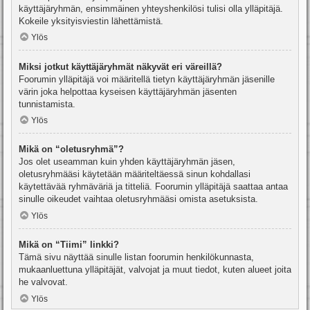
käyttäjäryhmän, ensimmäinen yhteyshenkilösi tulisi olla ylläpitäjä.
Kokeile yksityisviestin lähettämistä.
Ylös
Miksi jotkut käyttäjäryhmät näkyvät eri väreillä?
Foorumin ylläpitäjä voi määritellä tietyn käyttäjäryhmän jäsenille
värin joka helpottaa kyseisen käyttäjäryhmän jäsenten
tunnistamista.
Ylös
Mikä on “oletusryhmä”?
Jos olet useamman kuin yhden käyttäjäryhmän jäsen,
oletusryhmääsi käytetään määriteltäessä sinun kohdallasi
käytettävää ryhmäväriä ja titteliä. Foorumin ylläpitäjä saattaa antaa
sinulle oikeudet vaihtaa oletusryhmääsi omista asetuksista.
Ylös
Mikä on “Tiimi” linkki?
Tämä sivu näyttää sinulle listan foorumin henkilökunnasta,
mukaanluettuna ylläpitäjät, valvojat ja muut tiedot, kuten alueet joita
he valvovat.
Ylös