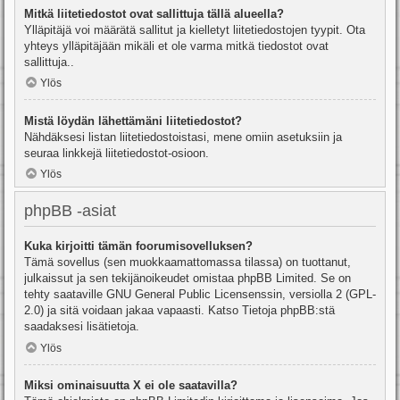
Mitkä liitetiedostot ovat sallittuja tällä alueella?
Ylläpitäjä voi määrätä sallitut ja kielletyt liitetiedostojen tyypit. Ota
yhteys ylläpitäjään mikäli et ole varma mitkä tiedostot ovat
sallittuja..
Ylös
Mistä löydän lähettämäni liitetiedostot?
Nähdäksesi listan liitetiedostoistasi, mene omiin asetuksiin ja
seuraa linkkejä liitetiedostot-osioon.
Ylös
phpBB -asiat
Kuka kirjoitti tämän foorumisovelluksen?
Tämä sovellus (sen muokkaamattomassa tilassa) on tuottanut,
julkaissut ja sen tekijänoikeudet omistaa
phpBB Limited
. Se on
tehty saataville GNU General Public Licensenssin, versiolla 2 (GPL-
2.0) ja sitä voidaan jakaa vapaasti. Katso
Tietoja phpBB:stä
saadaksesi lisätietoja.
Ylös
Miksi ominaisuutta X ei ole saatavilla?