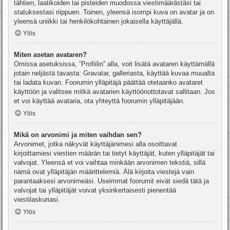
tähtien, laatikoiden tai pisteiden muodossa viestimäärästäsi tai
statuksestasi riippuen. Toinen, yleensä isompi kuva on avatar ja on
yleensä uniikki tai henkilökohtainen jokaisella käyttäjällä.
Ylös
Miten asetan avataren?
Omissa asetuksissa, “Profiilin” alla, voit lisätä avataren käyttämällä
jotain neljästä tavasta: Gravatar, galleriasta, käyttää kuvaa muualta
tai ladata kuvan. Foorumin ylläpitäjä päättää otetaanko avataret
käyttöön ja valitsee mitkä avatarien käyttöönottotavat sallitaan. Jos
et voi käyttää avataria, ota yhteyttä foorumin ylläpitäjään.
Ylös
Mikä on arvonimi ja miten vaihdan sen?
Arvonimet, jotka näkyvät käyttäjänimesi alla osoittavat
kirjoittamiesi viestien määrän tai tietyt käyttäjät, kuten ylläpitäjät tai
valvojat. Yleensä et voi vaihtaa minkään arvonimen tekstiä, sillä
nämä ovat ylläpitäjän määrittelemiä. Älä kirjoita viestejä vain
parantaaksesi arvonimeäsi. Useimmat foorumit eivät siedä tätä ja
valvojat tai ylläpitäjät voivat yksinkertaisesti pienentää
viestilaskuriasi.
Ylös