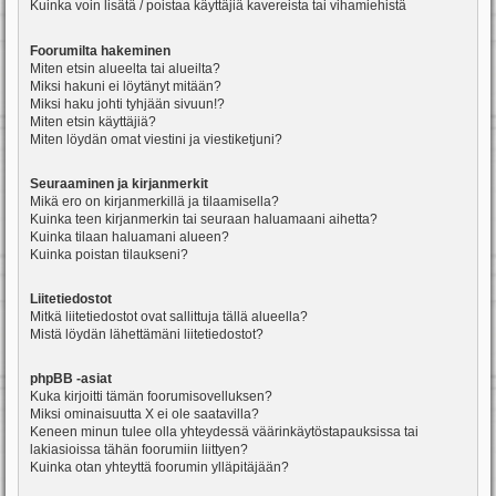
Kuinka voin lisätä / poistaa käyttäjiä kavereista tai vihamiehistä
Foorumilta hakeminen
Miten etsin alueelta tai alueilta?
Miksi hakuni ei löytänyt mitään?
Miksi haku johti tyhjään sivuun!?
Miten etsin käyttäjiä?
Miten löydän omat viestini ja viestiketjuni?
Seuraaminen ja kirjanmerkit
Mikä ero on kirjanmerkillä ja tilaamisella?
Kuinka teen kirjanmerkin tai seuraan haluamaani aihetta?
Kuinka tilaan haluamani alueen?
Kuinka poistan tilaukseni?
Liitetiedostot
Mitkä liitetiedostot ovat sallittuja tällä alueella?
Mistä löydän lähettämäni liitetiedostot?
phpBB -asiat
Kuka kirjoitti tämän foorumisovelluksen?
Miksi ominaisuutta X ei ole saatavilla?
Keneen minun tulee olla yhteydessä väärinkäytöstapauksissa tai
lakiasioissa tähän foorumiin liittyen?
Kuinka otan yhteyttä foorumin ylläpitäjään?