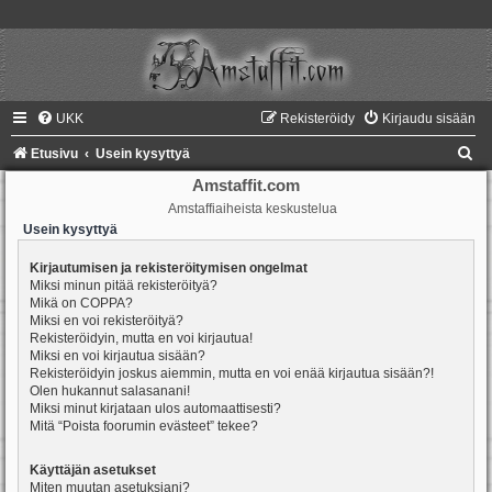
UKK
Rekisteröidy
Kirjaudu sisään
E
Etusivu
Usein kysyttyä
t
Amstaffit.com
Amstaffiaiheista keskustelua
s
Usein kysyttyä
i
Kirjautumisen ja rekisteröitymisen ongelmat
Miksi minun pitää rekisteröityä?
Mikä on COPPA?
Miksi en voi rekisteröityä?
Rekisteröidyin, mutta en voi kirjautua!
Miksi en voi kirjautua sisään?
Rekisteröidyin joskus aiemmin, mutta en voi enää kirjautua sisään?!
Olen hukannut salasanani!
Miksi minut kirjataan ulos automaattisesti?
Mitä “Poista foorumin evästeet” tekee?
Käyttäjän asetukset
Miten muutan asetuksiani?