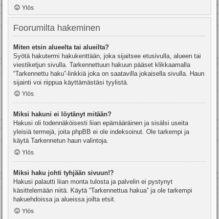
Ylös
Foorumilta hakeminen
Miten etsin alueelta tai alueilta?
Syötä hakutermi hakukenttään, joka sijaitsee etusivulla, alueen tai
viestiketjun sivulla. Tarkennettuun hakuun pääset klikkaamalla
“Tarkennettu haku”-linkkiä joka on saatavilla jokaisella sivulla. Haun
sijainti voi riippua käyttämästäsi tyylistä.
Ylös
Miksi hakuni ei löytänyt mitään?
Hakusi oli todennäköisesti liian epämääräinen ja sisälsi useita
yleisiä termejä, joita phpBB ei ole indeksoinut. Ole tarkempi ja
käytä Tarkennetun haun valintoja.
Ylös
Miksi haku johti tyhjään sivuun!?
Hakusi palautti liian monta tulosta ja palvelin ei pystynyt
käsittelemään niitä. Käytä “Tarkennettua hakua” ja ole tarkempi
hakuehdoissa ja alueissa joilta etsit.
Ylös