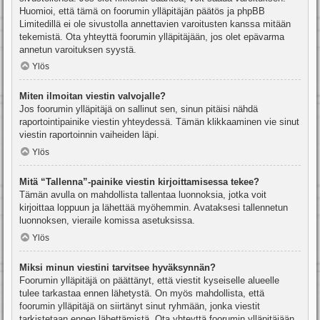
Huomioi, että tämä on foorumin ylläpitäjän päätös ja phpBB
Limitedillä ei ole sivustolla annettavien varoitusten kanssa mitään
tekemistä. Ota yhteyttä foorumin ylläpitäjään, jos olet epävarma
annetun varoituksen syystä.
Ylös
Miten ilmoitan viestin valvojalle?
Jos foorumin ylläpitäjä on sallinut sen, sinun pitäisi nähdä
raportointipainike viestin yhteydessä. Tämän klikkaaminen vie sinut
viestin raportoinnin vaiheiden läpi.
Ylös
Mitä “Tallenna”-painike viestin kirjoittamisessa tekee?
Tämän avulla on mahdollista tallentaa luonnoksia, jotka voit
kirjoittaa loppuun ja lähettää myöhemmin. Avataksesi tallennetun
luonnoksen, vieraile komissa asetuksissa.
Ylös
Miksi minun viestini tarvitsee hyväksynnän?
Foorumin ylläpitäjä on päättänyt, että viestit kyseiselle alueelle
tulee tarkastaa ennen lähetystä. On myös mahdollista, että
foorumin ylläpitäjä on siirtänyt sinut ryhmään, jonka viestit
tarkistetaan ennen lähettämistä. Ota yhteyttä foorumin ylläpitäjään