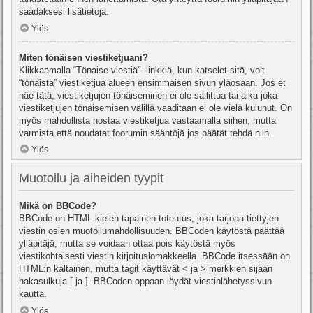
saadaksesi lisätietoja.
Ylös
Miten tönäisen viestiketjuani?
Klikkaamalla “Tönaise viestiä” -linkkiä, kun katselet sitä, voit
“tönäistä” viestiketjua alueen ensimmäisen sivun yläosaan. Jos et
näe tätä, viestiketjujen tönäiseminen ei ole sallittua tai aika joka
viestiketjujen tönäisemisen välillä vaaditaan ei ole vielä kulunut. On
myös mahdollista nostaa viestiketjua vastaamalla siihen, mutta
varmista että noudatat foorumin sääntöjä jos päätät tehdä niin.
Ylös
Muotoilu ja aiheiden tyypit
Mikä on BBCode?
BBCode on HTML-kielen tapainen toteutus, joka tarjoaa tiettyjen
viestin osien muotoilumahdollisuuden. BBCoden käytöstä päättää
ylläpitäjä, mutta se voidaan ottaa pois käytöstä myös
viestikohtaisesti viestin kirjoituslomakkeella. BBCode itsessään on
HTML:n kaltainen, mutta tagit käyttävät < ja > merkkien sijaan
hakasulkuja [ ja ]. BBCoden oppaan löydät viestinlähetyssivun
kautta.
Ylös