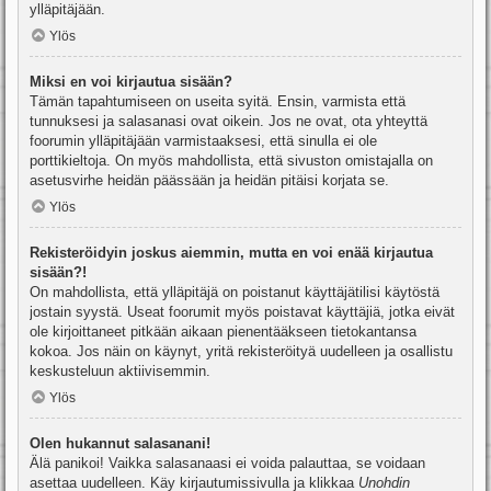
ylläpitäjään.
Ylös
Miksi en voi kirjautua sisään?
Tämän tapahtumiseen on useita syitä. Ensin, varmista että
tunnuksesi ja salasanasi ovat oikein. Jos ne ovat, ota yhteyttä
foorumin ylläpitäjään varmistaaksesi, että sinulla ei ole
porttikieltoja. On myös mahdollista, että sivuston omistajalla on
asetusvirhe heidän päässään ja heidän pitäisi korjata se.
Ylös
Rekisteröidyin joskus aiemmin, mutta en voi enää kirjautua
sisään?!
On mahdollista, että ylläpitäjä on poistanut käyttäjätilisi käytöstä
jostain syystä. Useat foorumit myös poistavat käyttäjiä, jotka eivät
ole kirjoittaneet pitkään aikaan pienentääkseen tietokantansa
kokoa. Jos näin on käynyt, yritä rekisteröityä uudelleen ja osallistu
keskusteluun aktiivisemmin.
Ylös
Olen hukannut salasanani!
Älä panikoi! Vaikka salasanaasi ei voida palauttaa, se voidaan
asettaa uudelleen. Käy kirjautumissivulla ja klikkaa
Unohdin