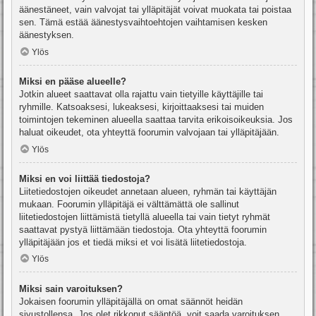
äänestäneet, vain valvojat tai ylläpitäjät voivat muokata tai poistaa
sen. Tämä estää äänestysvaihtoehtojen vaihtamisen kesken
äänestyksen.
Ylös
Miksi en pääse alueelle?
Jotkin alueet saattavat olla rajattu vain tietyille käyttäjille tai
ryhmille. Katsoaksesi, lukeaksesi, kirjoittaaksesi tai muiden
toimintojen tekeminen alueella saattaa tarvita erikoisoikeuksia. Jos
haluat oikeudet, ota yhteyttä foorumin valvojaan tai ylläpitäjään.
Ylös
Miksi en voi liittää tiedostoja?
Liitetiedostojen oikeudet annetaan alueen, ryhmän tai käyttäjän
mukaan. Foorumin ylläpitäjä ei välttämättä ole sallinut
liitetiedostojen liittämistä tietyllä alueella tai vain tietyt ryhmät
saattavat pystyä liittämään tiedostoja. Ota yhteyttä foorumin
ylläpitäjään jos et tiedä miksi et voi lisätä liitetiedostoja.
Ylös
Miksi sain varoituksen?
Jokaisen foorumin ylläpitäjällä on omat säännöt heidän
sivustollensa. Jos olet rikkonut sääntöä, voit saada varoituksen.