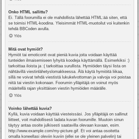
Onko HTML sallittu?
Ei. Tällä foorumilla ei ole mahdollista lähettää HTML:ää siten, että
se toimisi HTML-koodina. Yleisimmät HTML-muotoilut voi kuitenkin
tehdä BBCoden avulla.
Ylös
Mitä ovat hymiöt?
Hymiöt tai emoticonit ovat pieniä kuvia joita voidaan käyttää
tunteiden ilmaisemiseen lyhyitä koodeja käyttämällä. Esimerkiksi :)
tarkoittaa iloista ja :( tarkoittaa surullista. Hymiöiden täysi lista on
nähtävillä viestinlähetyslomakkeessa. Älä käytä hymiöitä liikaa,
sillä ne voivat tehdä viestistä lukukelvottoman ja valvoja voi poistaa
niitä tai viestin kokonaan. Foorumin ylläpitäjä on voinut myös
määritellä rajan yksittäisen viestin hymiöiden määrälle.
Ylös
Voinko lähettää kuvia?
Kyllä, kuvia voidaan käyttää viesteissäsi. Jos ylläpitäjä on sallinut
liitteet, voit mahdollisesti ladata kuvan foorumille. Muutoin sinun
täytyy antaa osoite julkisesti saatavilla olevaan kuvaan, esim.
http://www.example.com/my-picture.gif. Et voi antaa osoitetta
omalla koneellasi oleviin kuviin (ellei se ole yleinen palvelin) tai