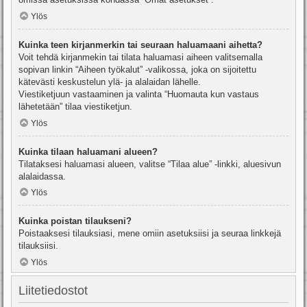
Ylös
Kuinka teen kirjanmerkin tai seuraan haluamaani aihetta?
Voit tehdä kirjanmekin tai tilata haluamasi aiheen valitsemalla
sopivan linkin “Aiheen työkalut” -valikossa, joka on sijoitettu
kätevästi keskustelun ylä- ja alalaidan lähelle.
Viestiketjuun vastaaminen ja valinta “Huomauta kun vastaus
lähetetään” tilaa viestiketjun.
Ylös
Kuinka tilaan haluamani alueen?
Tilataksesi haluamasi alueen, valitse “Tilaa alue” -linkki, aluesivun
alalaidassa.
Ylös
Kuinka poistan tilaukseni?
Poistaaksesi tilauksiasi, mene omiin asetuksiisi ja seuraa linkkejä
tilauksiisi.
Ylös
Liitetiedostot