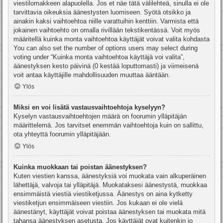
viestilomakkeen alapuolella. Jos et näe tätä välilehteä, sinulla ei ole
tarvittavia oikeuksia äänestysten luomiseen. Syötä otsikko ja
ainakin kaksi vaihtoehtoa niille varattuihin kenttiin. Varmista että
jokainen vaihtoehto on omalla rivillään tekstikentässä. Voit myös
määritellä kuinka monta vaihtoehtoa käyttäjät voivat valita kohdasta
You can also set the number of options users may select during
voting under “Kuinka monta vaihtoehtoa käyttäjä voi valita”,
äänestyksen kesto päivinä (0 kestää loputtomasti) ja viimeisenä
voit antaa käyttäjille mahdollisuuden muuttaa ääntään.
Ylös
Miksi en voi lisätä vastausvaihtoehtoja kyselyyn?
Kyselyn vastausvaihtoehtojen määrä on foorumin ylläpitäjän
määrittelemä. Jos tarvitset enemmän vaihtoehtoja kuin on sallittu,
ota yhteyttä foorumin ylläpitäjään.
Ylös
Kuinka muokkaan tai poistan äänestyksen?
Kuten viestien kanssa, äänestyksiä voi muokata vain alkuperäinen
lähettäjä, valvoja tai ylläpitäjä. Muokataksesi äänestystä, muokkaa
ensimmäistä viestiä viestiketjussa. Äänestys on aina kytketty
viestiketjun ensimmäiseen viestiin. Jos kukaan ei ole vielä
äänestänyt, käyttäjät voivat poistaa äänestyksen tai muokata mitä
tahansa äänestyksen asetusta. Jos käyttäjät ovat kuitenkin jo