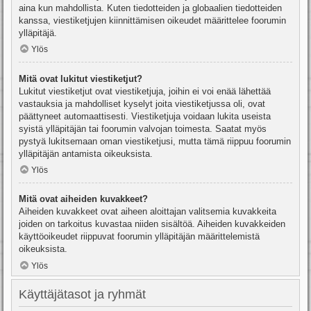
aina kun mahdollista. Kuten tiedotteiden ja globaalien tiedotteiden
kanssa, viestiketjujen kiinnittämisen oikeudet määrittelee foorumin
ylläpitäjä.
Ylös
Mitä ovat lukitut viestiketjut?
Lukitut viestiketjut ovat viestiketjuja, joihin ei voi enää lähettää
vastauksia ja mahdolliset kyselyt joita viestiketjussa oli, ovat
päättyneet automaattisesti. Viestiketjuja voidaan lukita useista
syistä ylläpitäjän tai foorumin valvojan toimesta. Saatat myös
pystyä lukitsemaan oman viestiketjusi, mutta tämä riippuu foorumin
ylläpitäjän antamista oikeuksista.
Ylös
Mitä ovat aiheiden kuvakkeet?
Aiheiden kuvakkeet ovat aiheen aloittajan valitsemia kuvakkeita
joiden on tarkoitus kuvastaa niiden sisältöä. Aiheiden kuvakkeiden
käyttöoikeudet riippuvat foorumin ylläpitäjän määrittelemistä
oikeuksista.
Ylös
Käyttäjätasot ja ryhmät