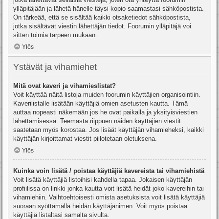
ylläpitäjään ja lähetä hänelle täysi kopio saamastasi sähköpostista.
On tärkeää, että se sisältää kaikki otsaketiedot sähköpostista,
jotka sisältävät viestin lähettäjän tiedot. Foorumin ylläpitäjä voi
sitten toimia tarpeen mukaan.
Ylös
Ystävät ja vihamiehet
Mitä ovat kaveri ja vihamieslistat?
Voit käyttää näitä listoja muiden foorumin käyttäjien organisointiin.
Kaverilistalle lisätään käyttäjiä omien asetusten kautta. Tämä
auttaa nopeasti näkemään jos he ovat paikalla ja yksityisviestien
lähettämisessä. Teemasta riippuen näiden käyttäjien viestit
saatetaan myös korostaa. Jos lisäät käyttäjän vihamieheksi, kaikki
käyttäjän kirjoittamat viestit piilotetaan oletuksena.
Ylös
Kuinka voin lisätä / poistaa käyttäjiä kavereista tai vihamiehistä
Voit lisätä käyttäjiä listoihisi kahdella tapaa. Jokaisen käyttäjän
profiilissa on linkki jonka kautta voit lisätä heidät joko kavereihin tai
vihamiehiin. Vaihtoehtoisesti omista asetuksista voit lisätä käyttäjiä
suoraan syöttämällä heidän käyttäjänimen. Voit myös poistaa
käyttäjiä listaltasi samalta sivulta.