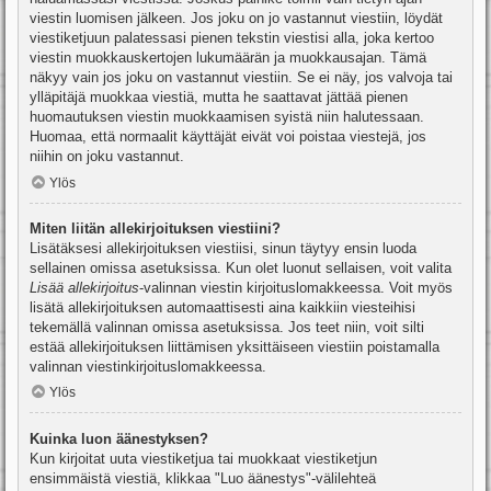
viestin luomisen jälkeen. Jos joku on jo vastannut viestiin, löydät
viestiketjuun palatessasi pienen tekstin viestisi alla, joka kertoo
viestin muokkauskertojen lukumäärän ja muokkausajan. Tämä
näkyy vain jos joku on vastannut viestiin. Se ei näy, jos valvoja tai
ylläpitäjä muokkaa viestiä, mutta he saattavat jättää pienen
huomautuksen viestin muokkaamisen syistä niin halutessaan.
Huomaa, että normaalit käyttäjät eivät voi poistaa viestejä, jos
niihin on joku vastannut.
Ylös
Miten liitän allekirjoituksen viestiini?
Lisätäksesi allekirjoituksen viestiisi, sinun täytyy ensin luoda
sellainen omissa asetuksissa. Kun olet luonut sellaisen, voit valita
Lisää allekirjoitus
-valinnan viestin kirjoituslomakkeessa. Voit myös
lisätä allekirjoituksen automaattisesti aina kaikkiin viesteihisi
tekemällä valinnan omissa asetuksissa. Jos teet niin, voit silti
estää allekirjoituksen liittämisen yksittäiseen viestiin poistamalla
valinnan viestinkirjoituslomakkeessa.
Ylös
Kuinka luon äänestyksen?
Kun kirjoitat uuta viestiketjua tai muokkaat viestiketjun
ensimmäistä viestiä, klikkaa "Luo äänestys"-välilehteä