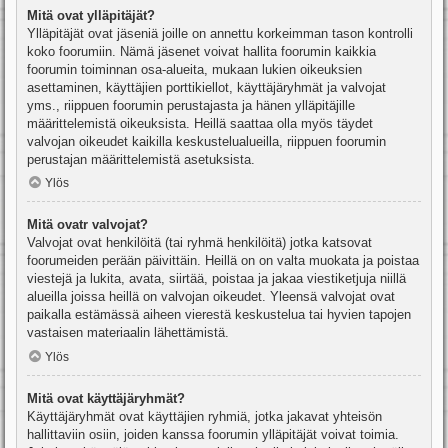
Mitä ovat ylläpitäjät?
Ylläpitäjät ovat jäseniä joille on annettu korkeimman tason kontrolli
koko foorumiin. Nämä jäsenet voivat hallita foorumin kaikkia
foorumin toiminnan osa-alueita, mukaan lukien oikeuksien
asettaminen, käyttäjien porttikiellot, käyttäjäryhmät ja valvojat
yms., riippuen foorumin perustajasta ja hänen ylläpitäjille
määrittelemistä oikeuksista. Heillä saattaa olla myös täydet
valvojan oikeudet kaikilla keskustelualueilla, riippuen foorumin
perustajan määrittelemistä asetuksista.
Ylös
Mitä ovatr valvojat?
Valvojat ovat henkilöitä (tai ryhmä henkilöitä) jotka katsovat
foorumeiden perään päivittäin. Heillä on on valta muokata ja poistaa
viestejä ja lukita, avata, siirtää, poistaa ja jakaa viestiketjuja niillä
alueilla joissa heillä on valvojan oikeudet. Yleensä valvojat ovat
paikalla estämässä aiheen vierestä keskustelua tai hyvien tapojen
vastaisen materiaalin lähettämistä.
Ylös
Mitä ovat käyttäjäryhmät?
Käyttäjäryhmät ovat käyttäjien ryhmiä, jotka jakavat yhteisön
hallittaviin osiin, joiden kanssa foorumin ylläpitäjät voivat toimia.