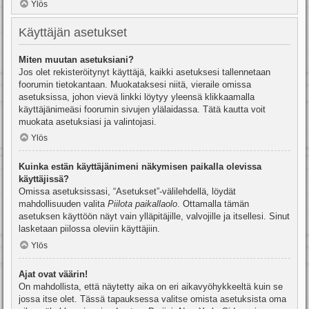
Ylös
Käyttäjän asetukset
Miten muutan asetuksiani?
Jos olet rekisteröitynyt käyttäjä, kaikki asetuksesi tallennetaan
foorumin tietokantaan. Muokataksesi niitä, vieraile omissa
asetuksissa, johon vievä linkki löytyy yleensä klikkaamalla
käyttäjänimeäsi foorumin sivujen ylälaidassa. Tätä kautta voit
muokata asetuksiasi ja valintojasi.
Ylös
Kuinka estän käyttäjänimeni näkymisen paikalla olevissa
käyttäjissä?
Omissa asetuksissasi, “Asetukset”-välilehdellä, löydät
mahdollisuuden valita
Piilota paikallaolo
. Ottamalla tämän
asetuksen käyttöön näyt vain ylläpitäjille, valvojille ja itsellesi. Sinut
lasketaan piilossa oleviin käyttäjiin.
Ylös
Ajat ovat väärin!
On mahdollista, että näytetty aika on eri aikavyöhykkeeltä kuin se
jossa itse olet. Tässä tapauksessa valitse omista asetuksista oma