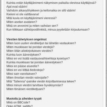
Kuinka estän käyttäjänimeni näkymisen paikalla olevissa käyttäjissä?
Ajat ovat väärin!
Vaihdoin aikavyöhykkeen ja kellonaika on silti väärin!
Kieleni ei ole valittavana!
Mitä kuvia on käyttäjänimeni vieressä?
Miten asetan avataren?
Mikä on arvonimi ja miten vaihdan sen?
Kun klikkaan sähköpostilinkkiä, minua pyydetään kirjautumaan?
Viestien lähetyksen ongelmat
Miten luon uuden viestiketjun tai lähetän vastauksen?
Miten muokkaan tai poistan viestejä?
Miten liitän allekirjoituksen viestiini?
Kuinka luon äänestyksen?
Miksi en voi lisätä vastausvaihtoehtoja kyselyyn?
Kuinka muokkaan tai poistan äänestyksen?
Miksi en pääse alueelle?
Miksi en voi liittää tiedostoja?
Miksi sain varoituksen?
Miten ilmoitan viestin valvojalle?
Mitä “Tallenna”-painike viestin kirjoittamisessa tekee?
Miksi minun viestini tarvitsee hyväksynnän?
Miten tönäisen viestiketjuani?
Muotoilu ja aiheiden tyypit
Mikä on BBCode?
Onko HTML sallittu?