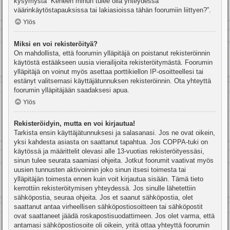
kysymystä “Keneen minun tulee olla yhteydessä
väärinkäytöstapauksissa tai lakiasioissa tähän foorumiin liittyen?”.
Ylös
Miksi en voi rekisteröityä?
On mahdollista, että foorumin ylläpitäjä on poistanut rekisteröinnin
käytöstä estääkseen uusia vierailijoita rekisteröitymästä. Foorumin
ylläpitäjä on voinut myös asettaa porttikiellon IP-osoitteellesi tai
estänyt valitsemasi käyttäjätunnuksen rekisteröinnin. Ota yhteyttä
foorumin ylläpitäjään saadaksesi apua.
Ylös
Rekisteröidyin, mutta en voi kirjautua!
Tarkista ensin käyttäjätunnuksesi ja salasanasi. Jos ne ovat oikein,
yksi kahdesta asiasta on saattanut tapahtua. Jos COPPA-tuki on
käytössä ja määrittelit olevasi alle 13-vuotias rekisteröityessäsi,
sinun tulee seurata saamiasi ohjeita. Jotkut foorumit vaativat myös
uusien tunnusten aktivoinnin joko sinun itsesi toimesta tai
ylläpitäjän toimesta ennen kuin voit kirjautua sisään. Tämä tieto
kerrottiin rekisteröitymisen yhteydessä. Jos sinulle lähetettiin
sähköpostia, seuraa ohjeita. Jos et saanut sähköpostia, olet
saattanut antaa virheellisen sähköpostiosoitteen tai sähköpostit
ovat saattaneet jäädä roskapostisuodattimeen. Jos olet varma, että
antamasi sähköpostiosoite oli oikein, yritä ottaa yhteyttä foorumin