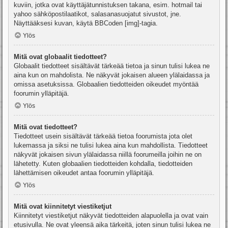
kuviin, jotka ovat käyttäjätunnistuksen takana, esim. hotmail tai
yahoo sähköpostilaatikot, salasanasuojatut sivustot, jne.
Näyttääksesi kuvan, käytä BBCoden [img]-tagia.
Ylös
Mitä ovat globaalit tiedotteet?
Globaalit tiedotteet sisältävät tärkeää tietoa ja sinun tulisi lukea ne
aina kun on mahdolista. Ne näkyvät jokaisen alueen ylälaidassa ja
omissa asetuksissa. Globaalien tiedotteiden oikeudet myöntää
foorumin ylläpitäjä.
Ylös
Mitä ovat tiedotteet?
Tiedotteet usein sisältävät tärkeää tietoa foorumista jota olet
lukemassa ja siksi ne tulisi lukea aina kun mahdollista. Tiedotteet
näkyvät jokaisen sivun ylälaidassa niillä foorumeilla joihin ne on
lähetetty. Kuten globaalien tiedotteiden kohdalla, tiedotteiden
lähettämisen oikeudet antaa foorumin ylläpitäjä.
Ylös
Mitä ovat kiinnitetyt viestiketjut
Kiinnitetyt viestiketjut näkyvät tiedotteiden alapuolella ja ovat vain
etusivulla. Ne ovat yleensä aika tärkeitä, joten sinun tulisi lukea ne