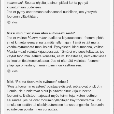
salasanani
. Seuraa ohjeita ja sinun pitäisi kohta pystyä
kirjautumaan uudelleen.
Jos et pysty asettamaan salasanaasi uudelleen, ota yhteyttä
foorumin ylläpitäjään.
Ylös
Miksi minut kirjataan ulos automaattisesti?
Jos et valitse
Muista minut
-laatikkoa kirjautuessasi, foorumi pitää
sinut kirjautuneena ennalta määritellyn ajan. Tämä estää muita
väärinkäyttämästä tunnuksiasi. Pysyäksesi kirjautuneena, valitse
Muista minut
-valinta kirjautuessasi. Tämä ei ole suositeltavaa, jos
käytät foorumia jaetulta koneelta, esim. kirjastossa, nettikahvilassa
tai koulun tietokoneluokassa. Jos et näe tätä valintaa, foorumin
ylläpitäjä on estänyt tämän toiminnon käyttämisen.
Ylös
Mitä “Poista foorumin evästeet” tekee?
“Poista foorumin evästeet” poistaa evästeet, jotka ovat phpBB:n
luomia. Ne tunnistavat sinut ja pitävät sinut kirjautuneena
foorumille. Evästeet tarjoavat myös toimintoja, kuten luettujen
seurantaa, jos ne ovat foorumin ylläpitäjän käyttöönottamia. Jos
sinulla on sisään tai uloskirjautumisen kanssa ongelmia, foorumin
evästeiden poistaminen voi auttaa.