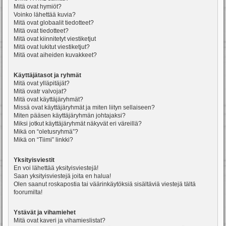
Mitä ovat hymiöt?
Voinko lähettää kuvia?
Mitä ovat globaalit tiedotteet?
Mitä ovat tiedotteet?
Mitä ovat kiinnitetyt viestiketjut
Mitä ovat lukitut viestiketjut?
Mitä ovat aiheiden kuvakkeet?
Käyttäjätasot ja ryhmät
Mitä ovat ylläpitäjät?
Mitä ovatr valvojat?
Mitä ovat käyttäjäryhmät?
Missä ovat käyttäjäryhmät ja miten liityn sellaiseen?
Miten pääsen käyttäjäryhmän johtajaksi?
Miksi jotkut käyttäjäryhmät näkyvät eri väreillä?
Mikä on “oletusryhmä”?
Mikä on “Tiimi” linkki?
Yksityisviestit
En voi lähettää yksityisviestejä!
Saan yksityisviestejä joita en halua!
Olen saanut roskapostia tai väärinkäytöksiä sisältäviä viestejä tältä
foorumilta!
Ystävät ja vihamiehet
Mitä ovat kaveri ja vihamieslistat?