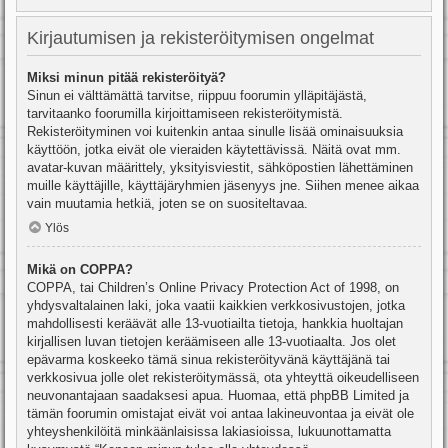
Kirjautumisen ja rekisteröitymisen ongelmat
Miksi minun pitää rekisteröityä?
Sinun ei välttämättä tarvitse, riippuu foorumin ylläpitäjästä,
tarvitaanko foorumilla kirjoittamiseen rekisteröitymistä.
Rekisteröityminen voi kuitenkin antaa sinulle lisää ominaisuuksia
käyttöön, jotka eivät ole vieraiden käytettävissä. Näitä ovat mm.
avatar-kuvan määrittely, yksityisviestit, sähköpostien lähettäminen
muille käyttäjille, käyttäjäryhmien jäsenyys jne. Siihen menee aikaa
vain muutamia hetkiä, joten se on suositeltavaa.
Ylös
Mikä on COPPA?
COPPA, tai Children’s Online Privacy Protection Act of 1998, on
yhdysvaltalainen laki, joka vaatii kaikkien verkkosivustojen, jotka
mahdollisesti keräävät alle 13-vuotiailta tietoja, hankkia huoltajan
kirjallisen luvan tietojen keräämiseen alle 13-vuotiaalta. Jos olet
epävarma koskeeko tämä sinua rekisteröityvänä käyttäjänä tai
verkkosivua jolle olet rekisteröitymässä, ota yhteyttä oikeudelliseen
neuvonantajaan saadaksesi apua. Huomaa, että phpBB Limited ja
tämän foorumin omistajat eivät voi antaa lakineuvontaa ja eivät ole
yhteyshenkilöitä minkäänlaisissa lakiasioissa, lukuunottamatta