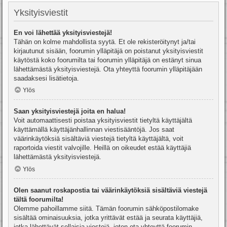
Yksityisviestit
En voi lähettää yksityisviestejä!
Tähän on kolme mahdollista syytä. Et ole rekisteröitynyt ja/tai
kirjautunut sisään, foorumin ylläpitäjä on poistanut yksityisviestit
käytöstä koko foorumilta tai foorumin ylläpitäjä on estänyt sinua
lähettämästä yksityisviestejä. Ota yhteyttä foorumin ylläpitäjään
saadaksesi lisätietoja.
Ylös
Saan yksityisviestejä joita en halua!
Voit automaattisesti poistaa yksityisviestit tietyltä käyttäjältä
käyttämällä käyttäjänhallinnan viestisääntöjä. Jos saat
väärinkäytöksiä sisältäviä viestejä tietyltä käyttäjältä, voit
raportoida viestit valvojille. Heillä on oikeudet estää käyttäjiä
lähettämästä yksityisviestejä.
Ylös
Olen saanut roskapostia tai väärinkäytöksiä sisältäviä viestejä
tältä foorumilta!
Olemme pahoillamme siitä. Tämän foorumin sähköpostilomake
sisältää ominaisuuksia, jotka yrittävät estää ja seurata käyttäjiä,
jotka lähettävät sellaisia viestejä, joten ota yhteyttä foorumin