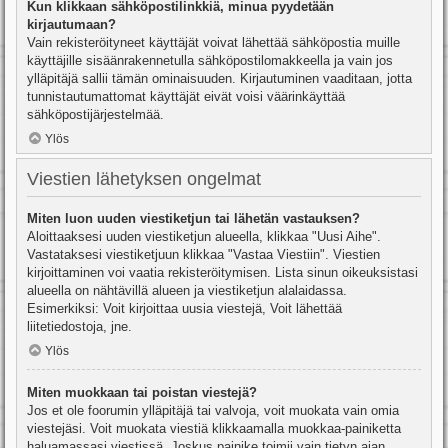
Kun klikkaan sähköpostilinkkiä, minua pyydetään
kirjautumaan?
Vain rekisteröityneet käyttäjät voivat lähettää sähköpostia muille
käyttäjille sisäänrakennetulla sähköpostilomakkeella ja vain jos
ylläpitäjä sallii tämän ominaisuuden. Kirjautuminen vaaditaan, jotta
tunnistautumattomat käyttäjät eivät voisi väärinkäyttää
sähköpostijärjestelmää.
Ylös
Viestien lähetyksen ongelmat
Miten luon uuden viestiketjun tai lähetän vastauksen?
Aloittaaksesi uuden viestiketjun alueella, klikkaa "Uusi Aihe".
Vastataksesi viestiketjuun klikkaa "Vastaa Viestiin". Viestien
kirjoittaminen voi vaatia rekisteröitymisen. Lista sinun oikeuksistasi
alueella on nähtävillä alueen ja viestiketjun alalaidassa.
Esimerkiksi: Voit kirjoittaa uusia viestejä, Voit lähettää
liitetiedostoja, jne.
Ylös
Miten muokkaan tai poistan viestejä?
Jos et ole foorumin ylläpitäjä tai valvoja, voit muokata vain omia
viestejäsi. Voit muokata viestiä klikkaamalla muokkaa-painiketta
haluamassasi viestissä. Joskus painike toimii vain tietyn ajan