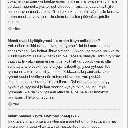
Jokainen käyttäjä voi kuulua useisiin ryhmiin ja jokaiselle ryhmälle
voidaan määritellä yksilölliset oikeudet. Tämä tarjoaa ylläpitäjille
helpon tavan muuttaa käyttäjien oikeuksia useille käyttäjille kerralla,
kuten muuttaa valvojien oikeuksia tai hallita pääsyä suljetulle
alueelle.
Ylös
Missä ovat käyttäjäryhmät ja miten liityn sellaiseen?
Voit nähdä kaikki ryhmät “Käyttäjäryhmät”-linkin kautta omissa
asetuksissa. Jos haluat liittyä yhteen, klikkaa vastaavaa painiketta.
Kaikissa ryhmissä ei kuitenkaan ole vapaata pääsyä. Jotkut ryhmät
vaativat hyväksynnän ennen kuin voit liittyä. Jotkut voivat olla
suljettuja ja joissakin voi olla jopa piilotettuja jäsenyyksiä. Jos
ryhmä on avoin, voit liittyä siihen klikkaamalla painiketta. Jos
ryhmä vaatii hyväksynnän liittymistä varten, voit pyytää
liittymislupaa klikkaamalla painiketta. Ryhmän johtajan täytyy
hyväksyä pyyntösi ja hän saattaa kysyä miksi haluat liittyä
ryhmään. Älä häiriköi ryhmän ylläpitäjiä jos he eivät hyväksy
pyyntöäsi. Heillä on syynsä.
Ylös
Miten pääsen käyttäjäryhmän johtajaksi?
Käyttäjäryhmän johtaja on yleensä määritelty, kun käyttäjäryhmät
on alunperin luotu ylläpitäjän toimesta. Jos haluat luoda