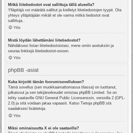
Mitkä liitetiedostot ovat sallittuja tällä alueella?
Ylläpitäjä voi määrätä sallitut ja kielletyt liitetiedostojen tyypit. Ota
yhteys ylläpitäjään mikäli et ole varma mitkä tiedostot ovat
sallittuja..
Ylös
Mistä löydän lähettämäni liitetiedostot?
Nähdäksesi listan liitetiedostoistasi, mene omiin asetuksiin ja
seuraa linkkejä liitetiedostot-osioon.
Ylös
phpBB -asiat
Kuka kirjoitti tämän foorumisovelluksen?
Tämä sovellus (sen muokkaamattomassa tilassa) on tuottanut,
julkaissut ja sen tekijänoikeudet omistaa
phpBB Limited
. Se on
tehty saataville GNU General Public Licensenssin, versiolla 2 (GPL-
2.0) ja sitä voidaan jakaa vapaasti. Katso
Tietoja phpBB:stä
saadaksesi lisätietoja.
Ylös
Miksi ominaisuutta X ei ole saatavilla?