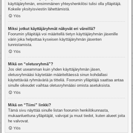
käyttäjäryhmän, ensimmäinen yhteyshenkilösi tulisi olla ylläpitäjä.
Kokeile yksityisviestin lähettämistä.
Ylös
Miksi jotkut käyttäjäryhmät näkyvät eri väreillä?
Foorumin ylläpitäjä voi määritellä tietyn käyttäjäryhmän jäsenille
värin joka helpottaa kyseisen käyttäjäryhmän jäsenten
tunnistamista.
Ylös
Mikä on “oletusryhmä”?
Jos olet useamman kuin yhden käyttäjäryhmän jäsen,
oletusryhmääsi käytetään määriteltäessä sinun kohdallasi
käytettävää ryhmäväriä ja titteliä. Foorumin ylläpitäjä saattaa antaa
sinulle oikeudet vaihtaa oletusryhmääsi omista asetuksista.
Ylös
Mikä on “Tiimi” linkki?
Tämä sivu näyttää sinulle listan foorumin henkilökunnasta,
mukaanluettuna ylläpitäjät, valvojat ja muut tiedot, kuten alueet joita
he valvovat.
Ylös