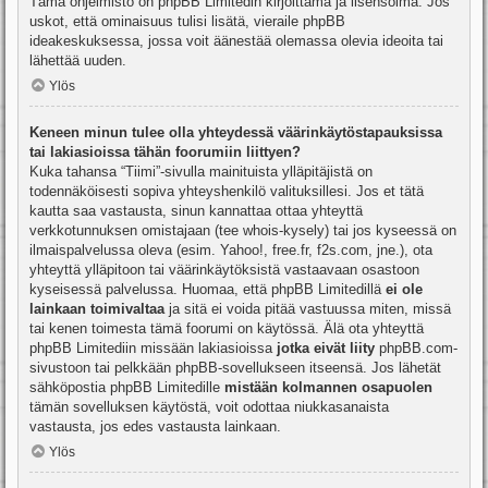
Tämä ohjelmisto on phpBB Limitedin kirjoittama ja lisensoima. Jos
uskot, että ominaisuus tulisi lisätä, vieraile
phpBB
ideakeskuksessa
, jossa voit äänestää olemassa olevia ideoita tai
lähettää uuden.
Ylös
Keneen minun tulee olla yhteydessä väärinkäytöstapauksissa
tai lakiasioissa tähän foorumiin liittyen?
Kuka tahansa “Tiimi”-sivulla mainituista ylläpitäjistä on
todennäköisesti sopiva yhteyshenkilö valituksillesi. Jos et tätä
kautta saa vastausta, sinun kannattaa ottaa yhteyttä
verkkotunnuksen omistajaan (tee
whois-kysely
) tai jos kyseessä on
ilmaispalvelussa oleva (esim. Yahoo!, free.fr, f2s.com, jne.), ota
yhteyttä ylläpitoon tai väärinkäytöksistä vastaavaan osastoon
kyseisessä palvelussa. Huomaa, että phpBB Limitedillä
ei ole
lainkaan toimivaltaa
ja sitä ei voida pitää vastuussa miten, missä
tai kenen toimesta tämä foorumi on käytössä. Älä ota yhteyttä
phpBB Limitediin missään lakiasioissa
jotka eivät liity
phpBB.com-
sivustoon tai pelkkään phpBB-sovellukseen itseensä. Jos lähetät
sähköpostia phpBB Limitedille
mistään kolmannen osapuolen
tämän sovelluksen käytöstä, voit odottaa niukkasanaista
vastausta, jos edes vastausta lainkaan.
Ylös