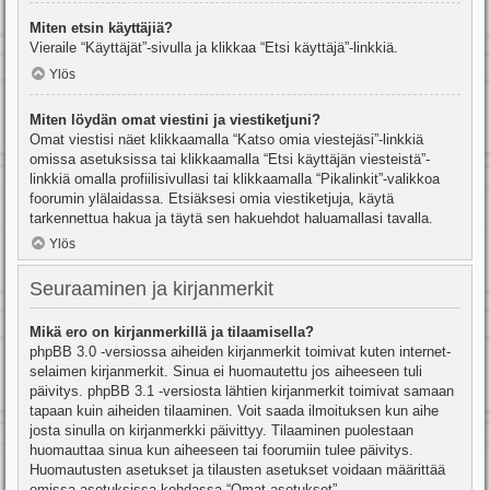
Miten etsin käyttäjiä?
Vieraile “Käyttäjät”-sivulla ja klikkaa “Etsi käyttäjä”-linkkiä.
Ylös
Miten löydän omat viestini ja viestiketjuni?
Omat viestisi näet klikkaamalla “Katso omia viestejäsi”-linkkiä
omissa asetuksissa tai klikkaamalla “Etsi käyttäjän viesteistä”-
linkkiä omalla profiilisivullasi tai klikkaamalla “Pikalinkit”-valikkoa
foorumin ylälaidassa. Etsiäksesi omia viestiketjuja, käytä
tarkennettua hakua ja täytä sen hakuehdot haluamallasi tavalla.
Ylös
Seuraaminen ja kirjanmerkit
Mikä ero on kirjanmerkillä ja tilaamisella?
phpBB 3.0 -versiossa aiheiden kirjanmerkit toimivat kuten internet-
selaimen kirjanmerkit. Sinua ei huomautettu jos aiheeseen tuli
päivitys. phpBB 3.1 -versiosta lähtien kirjanmerkit toimivat samaan
tapaan kuin aiheiden tilaaminen. Voit saada ilmoituksen kun aihe
josta sinulla on kirjanmerkki päivittyy. Tilaaminen puolestaan
huomauttaa sinua kun aiheeseen tai foorumiin tulee päivitys.
Huomautusten asetukset ja tilausten asetukset voidaan määrittää
omissa asetuksissa kohdassa “Omat asetukset”.