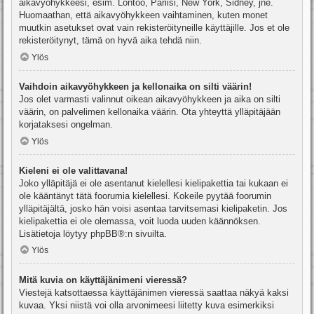
aikavyöhykkeesi, esim. Lontoo, Pariisi, New York, Sidney, jne.
Huomaathan, että aikavyöhykkeen vaihtaminen, kuten monet
muutkin asetukset ovat vain rekisteröityneille käyttäjille. Jos et ole
rekisteröitynyt, tämä on hyvä aika tehdä niin.
Ylös
Vaihdoin aikavyöhykkeen ja kellonaika on silti väärin!
Jos olet varmasti valinnut oikean aikavyöhykkeen ja aika on silti
väärin, on palvelimen kellonaika väärin. Ota yhteyttä ylläpitäjään
korjataksesi ongelman.
Ylös
Kieleni ei ole valittavana!
Joko ylläpitäjä ei ole asentanut kielellesi kielipakettia tai kukaan ei
ole kääntänyt tätä foorumia kielellesi. Kokeile pyytää foorumin
ylläpitäjältä, josko hän voisi asentaa tarvitsemasi kielipaketin. Jos
kielipakettia ei ole olemassa, voit luoda uuden käännöksen.
Lisätietoja löytyy
phpBB
®:n sivuilta.
Ylös
Mitä kuvia on käyttäjänimeni vieressä?
Viestejä katsottaessa käyttäjänimen vieressä saattaa näkyä kaksi
kuvaa. Yksi niistä voi olla arvonimeesi liitetty kuva esimerkiksi