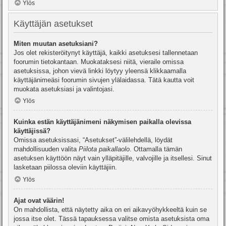
Ylös
Käyttäjän asetukset
Miten muutan asetuksiani?
Jos olet rekisteröitynyt käyttäjä, kaikki asetuksesi tallennetaan
foorumin tietokantaan. Muokataksesi niitä, vieraile omissa
asetuksissa, johon vievä linkki löytyy yleensä klikkaamalla
käyttäjänimeäsi foorumin sivujen ylälaidassa. Tätä kautta voit
muokata asetuksiasi ja valintojasi.
Ylös
Kuinka estän käyttäjänimeni näkymisen paikalla olevissa
käyttäjissä?
Omissa asetuksissasi, “Asetukset”-välilehdellä, löydät
mahdollisuuden valita
Piilota paikallaolo
. Ottamalla tämän
asetuksen käyttöön näyt vain ylläpitäjille, valvojille ja itsellesi. Sinut
lasketaan piilossa oleviin käyttäjiin.
Ylös
Ajat ovat väärin!
On mahdollista, että näytetty aika on eri aikavyöhykkeeltä kuin se
jossa itse olet. Tässä tapauksessa valitse omista asetuksista oma