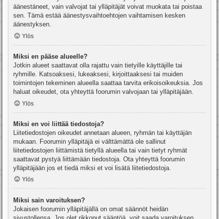
äänestäneet, vain valvojat tai ylläpitäjät voivat muokata tai poistaa
sen. Tämä estää äänestysvaihtoehtojen vaihtamisen kesken
äänestyksen.
Ylös
Miksi en pääse alueelle?
Jotkin alueet saattavat olla rajattu vain tietyille käyttäjille tai
ryhmille. Katsoaksesi, lukeaksesi, kirjoittaaksesi tai muiden
toimintojen tekeminen alueella saattaa tarvita erikoisoikeuksia. Jos
haluat oikeudet, ota yhteyttä foorumin valvojaan tai ylläpitäjään.
Ylös
Miksi en voi liittää tiedostoja?
Liitetiedostojen oikeudet annetaan alueen, ryhmän tai käyttäjän
mukaan. Foorumin ylläpitäjä ei välttämättä ole sallinut
liitetiedostojen liittämistä tietyllä alueella tai vain tietyt ryhmät
saattavat pystyä liittämään tiedostoja. Ota yhteyttä foorumin
ylläpitäjään jos et tiedä miksi et voi lisätä liitetiedostoja.
Ylös
Miksi sain varoituksen?
Jokaisen foorumin ylläpitäjällä on omat säännöt heidän
sivustollensa. Jos olet rikkonut sääntöä, voit saada varoituksen.