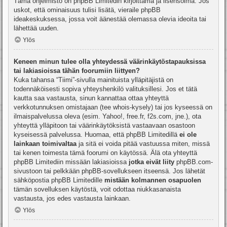
Tämä ohjelmisto on phpBB Limitedin kirjoittama ja lisensoima. Jos
uskot, että ominaisuus tulisi lisätä, vieraile
phpBB
ideakeskuksessa
, jossa voit äänestää olemassa olevia ideoita tai
lähettää uuden.
Ylös
Keneen minun tulee olla yhteydessä väärinkäytöstapauksissa
tai lakiasioissa tähän foorumiin liittyen?
Kuka tahansa “Tiimi”-sivulla mainituista ylläpitäjistä on
todennäköisesti sopiva yhteyshenkilö valituksillesi. Jos et tätä
kautta saa vastausta, sinun kannattaa ottaa yhteyttä
verkkotunnuksen omistajaan (tee
whois-kysely
) tai jos kyseessä on
ilmaispalvelussa oleva (esim. Yahoo!, free.fr, f2s.com, jne.), ota
yhteyttä ylläpitoon tai väärinkäytöksistä vastaavaan osastoon
kyseisessä palvelussa. Huomaa, että phpBB Limitedillä
ei ole
lainkaan toimivaltaa
ja sitä ei voida pitää vastuussa miten, missä
tai kenen toimesta tämä foorumi on käytössä. Älä ota yhteyttä
phpBB Limitediin missään lakiasioissa
jotka eivät liity
phpBB.com-
sivustoon tai pelkkään phpBB-sovellukseen itseensä. Jos lähetät
sähköpostia phpBB Limitedille
mistään kolmannen osapuolen
tämän sovelluksen käytöstä, voit odottaa niukkasanaista
vastausta, jos edes vastausta lainkaan.
Ylös