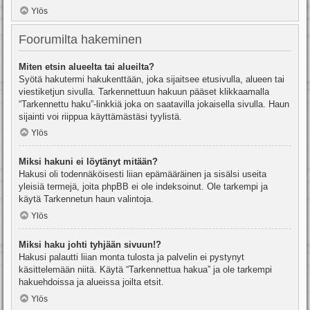
Ylös
Foorumilta hakeminen
Miten etsin alueelta tai alueilta?
Syötä hakutermi hakukenttään, joka sijaitsee etusivulla, alueen tai
viestiketjun sivulla. Tarkennettuun hakuun pääset klikkaamalla
“Tarkennettu haku”-linkkiä joka on saatavilla jokaisella sivulla. Haun
sijainti voi riippua käyttämästäsi tyylistä.
Ylös
Miksi hakuni ei löytänyt mitään?
Hakusi oli todennäköisesti liian epämääräinen ja sisälsi useita
yleisiä termejä, joita phpBB ei ole indeksoinut. Ole tarkempi ja
käytä Tarkennetun haun valintoja.
Ylös
Miksi haku johti tyhjään sivuun!?
Hakusi palautti liian monta tulosta ja palvelin ei pystynyt
käsittelemään niitä. Käytä “Tarkennettua hakua” ja ole tarkempi
hakuehdoissa ja alueissa joilta etsit.
Ylös