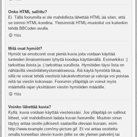
Onko HTML sallittu?
Ei. Tällä foorumilla ei ole mahdollista lähettää HTML:ää siten, että
se toimisi HTML-koodina. Yleisimmät HTML-muotoilut voi kuitenkin
tehdä BBCoden avulla.
Ylös
Mitä ovat hymiöt?
Hymiöt tai emoticonit ovat pieniä kuvia joita voidaan käyttää
tunteiden ilmaisemiseen lyhyitä koodeja käyttämällä. Esimerkiksi :)
tarkoittaa iloista ja :( tarkoittaa surullista. Hymiöiden täysi lista on
nähtävillä viestinlähetyslomakkeessa. Älä käytä hymiöitä liikaa,
sillä ne voivat tehdä viestistä lukukelvottoman ja valvoja voi poistaa
niitä tai viestin kokonaan. Foorumin ylläpitäjä on voinut myös
määritellä rajan yksittäisen viestin hymiöiden määrälle.
Ylös
Voinko lähettää kuvia?
Kyllä, kuvia voidaan käyttää viesteissäsi. Jos ylläpitäjä on sallinut
liitteet, voit mahdollisesti ladata kuvan foorumille. Muutoin sinun
täytyy antaa osoite julkisesti saatavilla olevaan kuvaan, esim.
http://www.example.com/my-picture.gif. Et voi antaa osoitetta
omalla koneellasi oleviin kuviin (ellei se ole yleinen palvelin) tai