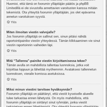
Huomioi, että tämä on foorumin ylläpitäjän päätös ja phpBB
Limitedillä ei ole sivustolla annettavien varoitusten kanssa mitään
tekemistä. Ota yhteyttä foorumin ylläpitäjään, jos olet epävarma
annetun varoituksen syystä.
Ylös
Miten ilmoitan viestin valvojalle?
Jos foorumin ylläpitäjä on sallinut sen, sinun pitäisi nähdä
raportointipainike viestin yhteydessä. Tämän klikkaaminen vie sinut
viestin raportoinnin vaiheiden läpi.
Ylös
Mitä “Tallenna”-painike viestin kirjoittamisessa tekee?
Tämän avulla on mahdollista tallentaa luonnoksia, jotka voit
kirjoittaa loppuun ja lähettää myöhemmin. Avataksesi tallennetun
luonnoksen, vieraile komissa asetuksissa.
Ylös
Miksi minun viestini tarvitsee hyväksynnän?
Foorumin ylläpitäjä on päättänyt, että viestit kyseiselle alueelle
tulee tarkastaa ennen lähetystä. On myös mahdollista, että
foorumin ylläpitäjä on siirtänyt sinut ryhmään, jonka viestit
tarkistetaan ennen lähettämistä. Ota yhteyttä foorumin ylläpitäjään