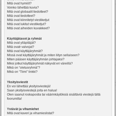
Mitä ovat hymiöt?
Voinko lähettää kuvia?
Mitä ovat globaalit tiedotteet?
Mitä ovat tiedotteet?
Mitä ovat kiinnitetyt viestiketjut
Mitä ovat lukitut viestiketjut?
Mitä ovat aiheiden kuvakkeet?
Käyttäjätasot ja ryhmät
Mitä ovat ylläpitäjät?
Mitä ovatr valvojat?
Mitä ovat käyttäjäryhmät?
Missä ovat käyttäjäryhmät ja miten liityn sellaiseen?
Miten pääsen käyttäjäryhmän johtajaksi?
Miksi jotkut käyttäjäryhmät näkyvät eri väreillä?
Mikä on “oletusryhmä”?
Mikä on “Tiimi” linkki?
Yksityisviestit
En voi lähettää yksityisviestejä!
Saan yksityisviestejä joita en halua!
Olen saanut roskapostia tai väärinkäytöksiä sisältäviä viestejä tältä
foorumilta!
Ystävät ja vihamiehet
Mitä ovat kaveri ja vihamieslistat?