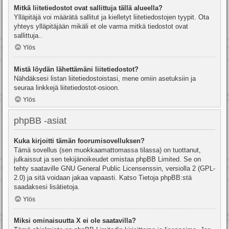
Mitkä liitetiedostot ovat sallittuja tällä alueella?
Ylläpitäjä voi määrätä sallitut ja kielletyt liitetiedostojen tyypit. Ota
yhteys ylläpitäjään mikäli et ole varma mitkä tiedostot ovat
sallittuja..
Ylös
Mistä löydän lähettämäni liitetiedostot?
Nähdäksesi listan liitetiedostoistasi, mene omiin asetuksiin ja
seuraa linkkejä liitetiedostot-osioon.
Ylös
phpBB -asiat
Kuka kirjoitti tämän foorumisovelluksen?
Tämä sovellus (sen muokkaamattomassa tilassa) on tuottanut,
julkaissut ja sen tekijänoikeudet omistaa
phpBB Limited
. Se on
tehty saataville GNU General Public Licensenssin, versiolla 2 (GPL-
2.0) ja sitä voidaan jakaa vapaasti. Katso
Tietoja phpBB:stä
saadaksesi lisätietoja.
Ylös
Miksi ominaisuutta X ei ole saatavilla?