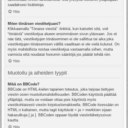
saadaksesi lisätietoja.
Ylös
Miten tönäisen viestiketjuani?
Klikkaamalla “Tönaise viestiä” -linkkiä, kun katselet sitä, voit
“tönäistä” viestiketjua alueen ensimmäisen sivun yläosaan. Jos et
näe tätä, viestiketjujen tönäiseminen ei ole sallittua tai aika joka
viestiketjujen tönäisemisen välillä vaaditaan ei ole vielä kulunut. On
myös mahdollista nostaa viestiketjua vastaamalla siihen, mutta
varmista että noudatat foorumin sääntöjä jos päätät tehdä niin.
Ylös
Muotoilu ja aiheiden tyypit
Mikä on BBCode?
BBCode on HTML-kielen tapainen toteutus, joka tarjoaa tiettyjen
viestin osien muotoilumahdollisuuden. BBCoden käytöstä päättää
ylläpitäjä, mutta se voidaan ottaa pois käytöstä myös
viestikohtaisesti viestin kirjoituslomakkeella. BBCode itsessään on
HTML:n kaltainen, mutta tagit käyttävät < ja > merkkien sijaan
hakasulkuja [ ja ]. BBCoden oppaan löydät viestinlähetyssivun
kautta.
Ylös