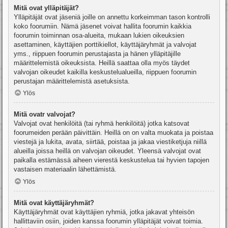
Mitä ovat ylläpitäjät?
Ylläpitäjät ovat jäseniä joille on annettu korkeimman tason kontrolli
koko foorumiin. Nämä jäsenet voivat hallita foorumin kaikkia
foorumin toiminnan osa-alueita, mukaan lukien oikeuksien
asettaminen, käyttäjien porttikiellot, käyttäjäryhmät ja valvojat
yms., riippuen foorumin perustajasta ja hänen ylläpitäjille
määrittelemistä oikeuksista. Heillä saattaa olla myös täydet
valvojan oikeudet kaikilla keskustelualueilla, riippuen foorumin
perustajan määrittelemistä asetuksista.
Ylös
Mitä ovatr valvojat?
Valvojat ovat henkilöitä (tai ryhmä henkilöitä) jotka katsovat
foorumeiden perään päivittäin. Heillä on on valta muokata ja poistaa
viestejä ja lukita, avata, siirtää, poistaa ja jakaa viestiketjuja niillä
alueilla joissa heillä on valvojan oikeudet. Yleensä valvojat ovat
paikalla estämässä aiheen vierestä keskustelua tai hyvien tapojen
vastaisen materiaalin lähettämistä.
Ylös
Mitä ovat käyttäjäryhmät?
Käyttäjäryhmät ovat käyttäjien ryhmiä, jotka jakavat yhteisön
hallittaviin osiin, joiden kanssa foorumin ylläpitäjät voivat toimia.