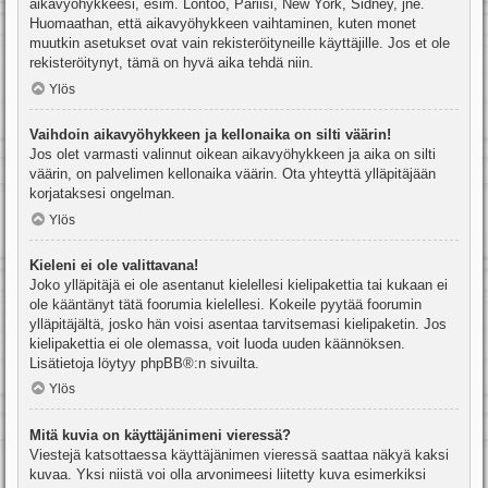
aikavyöhykkeesi, esim. Lontoo, Pariisi, New York, Sidney, jne.
Huomaathan, että aikavyöhykkeen vaihtaminen, kuten monet
muutkin asetukset ovat vain rekisteröityneille käyttäjille. Jos et ole
rekisteröitynyt, tämä on hyvä aika tehdä niin.
Ylös
Vaihdoin aikavyöhykkeen ja kellonaika on silti väärin!
Jos olet varmasti valinnut oikean aikavyöhykkeen ja aika on silti
väärin, on palvelimen kellonaika väärin. Ota yhteyttä ylläpitäjään
korjataksesi ongelman.
Ylös
Kieleni ei ole valittavana!
Joko ylläpitäjä ei ole asentanut kielellesi kielipakettia tai kukaan ei
ole kääntänyt tätä foorumia kielellesi. Kokeile pyytää foorumin
ylläpitäjältä, josko hän voisi asentaa tarvitsemasi kielipaketin. Jos
kielipakettia ei ole olemassa, voit luoda uuden käännöksen.
Lisätietoja löytyy
phpBB
®:n sivuilta.
Ylös
Mitä kuvia on käyttäjänimeni vieressä?
Viestejä katsottaessa käyttäjänimen vieressä saattaa näkyä kaksi
kuvaa. Yksi niistä voi olla arvonimeesi liitetty kuva esimerkiksi