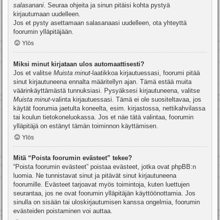
salasanani
. Seuraa ohjeita ja sinun pitäisi kohta pystyä
kirjautumaan uudelleen.
Jos et pysty asettamaan salasanaasi uudelleen, ota yhteyttä
foorumin ylläpitäjään.
Ylös
Miksi minut kirjataan ulos automaattisesti?
Jos et valitse
Muista minut
-laatikkoa kirjautuessasi, foorumi pitää
sinut kirjautuneena ennalta määritellyn ajan. Tämä estää muita
väärinkäyttämästä tunnuksiasi. Pysyäksesi kirjautuneena, valitse
Muista minut
-valinta kirjautuessasi. Tämä ei ole suositeltavaa, jos
käytät foorumia jaetulta koneelta, esim. kirjastossa, nettikahvilassa
tai koulun tietokoneluokassa. Jos et näe tätä valintaa, foorumin
ylläpitäjä on estänyt tämän toiminnon käyttämisen.
Ylös
Mitä “Poista foorumin evästeet” tekee?
“Poista foorumin evästeet” poistaa evästeet, jotka ovat phpBB:n
luomia. Ne tunnistavat sinut ja pitävät sinut kirjautuneena
foorumille. Evästeet tarjoavat myös toimintoja, kuten luettujen
seurantaa, jos ne ovat foorumin ylläpitäjän käyttöönottamia. Jos
sinulla on sisään tai uloskirjautumisen kanssa ongelmia, foorumin
evästeiden poistaminen voi auttaa.