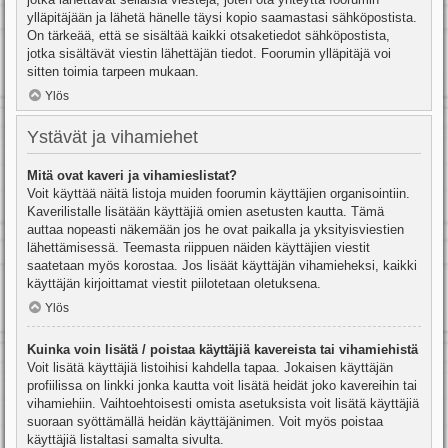
ylläpitäjään ja lähetä hänelle täysi kopio saamastasi sähköpostista.
On tärkeää, että se sisältää kaikki otsaketiedot sähköpostista,
jotka sisältävät viestin lähettäjän tiedot. Foorumin ylläpitäjä voi
sitten toimia tarpeen mukaan.
Ylös
Ystävät ja vihamiehet
Mitä ovat kaveri ja vihamieslistat?
Voit käyttää näitä listoja muiden foorumin käyttäjien organisointiin.
Kaverilistalle lisätään käyttäjiä omien asetusten kautta. Tämä
auttaa nopeasti näkemään jos he ovat paikalla ja yksityisviestien
lähettämisessä. Teemasta riippuen näiden käyttäjien viestit
saatetaan myös korostaa. Jos lisäät käyttäjän vihamieheksi, kaikki
käyttäjän kirjoittamat viestit piilotetaan oletuksena.
Ylös
Kuinka voin lisätä / poistaa käyttäjiä kavereista tai vihamiehistä
Voit lisätä käyttäjiä listoihisi kahdella tapaa. Jokaisen käyttäjän
profiilissa on linkki jonka kautta voit lisätä heidät joko kavereihin tai
vihamiehiin. Vaihtoehtoisesti omista asetuksista voit lisätä käyttäjiä
suoraan syöttämällä heidän käyttäjänimen. Voit myös poistaa
käyttäjiä listaltasi samalta sivulta.