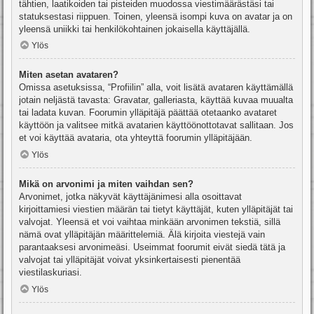
tähtien, laatikoiden tai pisteiden muodossa viestimäärästäsi tai
statuksestasi riippuen. Toinen, yleensä isompi kuva on avatar ja on
yleensä uniikki tai henkilökohtainen jokaisella käyttäjällä.
Ylös
Miten asetan avataren?
Omissa asetuksissa, “Profiilin” alla, voit lisätä avataren käyttämällä
jotain neljästä tavasta: Gravatar, galleriasta, käyttää kuvaa muualta
tai ladata kuvan. Foorumin ylläpitäjä päättää otetaanko avataret
käyttöön ja valitsee mitkä avatarien käyttöönottotavat sallitaan. Jos
et voi käyttää avataria, ota yhteyttä foorumin ylläpitäjään.
Ylös
Mikä on arvonimi ja miten vaihdan sen?
Arvonimet, jotka näkyvät käyttäjänimesi alla osoittavat
kirjoittamiesi viestien määrän tai tietyt käyttäjät, kuten ylläpitäjät tai
valvojat. Yleensä et voi vaihtaa minkään arvonimen tekstiä, sillä
nämä ovat ylläpitäjän määrittelemiä. Älä kirjoita viestejä vain
parantaaksesi arvonimeäsi. Useimmat foorumit eivät siedä tätä ja
valvojat tai ylläpitäjät voivat yksinkertaisesti pienentää
viestilaskuriasi.
Ylös