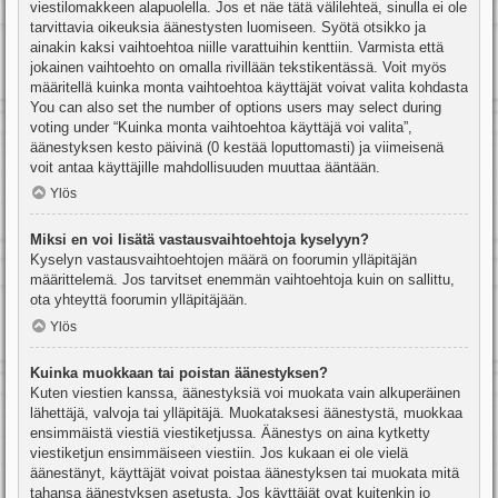
viestilomakkeen alapuolella. Jos et näe tätä välilehteä, sinulla ei ole
tarvittavia oikeuksia äänestysten luomiseen. Syötä otsikko ja
ainakin kaksi vaihtoehtoa niille varattuihin kenttiin. Varmista että
jokainen vaihtoehto on omalla rivillään tekstikentässä. Voit myös
määritellä kuinka monta vaihtoehtoa käyttäjät voivat valita kohdasta
You can also set the number of options users may select during
voting under “Kuinka monta vaihtoehtoa käyttäjä voi valita”,
äänestyksen kesto päivinä (0 kestää loputtomasti) ja viimeisenä
voit antaa käyttäjille mahdollisuuden muuttaa ääntään.
Ylös
Miksi en voi lisätä vastausvaihtoehtoja kyselyyn?
Kyselyn vastausvaihtoehtojen määrä on foorumin ylläpitäjän
määrittelemä. Jos tarvitset enemmän vaihtoehtoja kuin on sallittu,
ota yhteyttä foorumin ylläpitäjään.
Ylös
Kuinka muokkaan tai poistan äänestyksen?
Kuten viestien kanssa, äänestyksiä voi muokata vain alkuperäinen
lähettäjä, valvoja tai ylläpitäjä. Muokataksesi äänestystä, muokkaa
ensimmäistä viestiä viestiketjussa. Äänestys on aina kytketty
viestiketjun ensimmäiseen viestiin. Jos kukaan ei ole vielä
äänestänyt, käyttäjät voivat poistaa äänestyksen tai muokata mitä
tahansa äänestyksen asetusta. Jos käyttäjät ovat kuitenkin jo