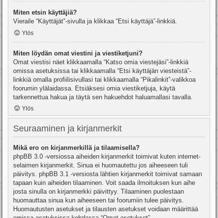
Miten etsin käyttäjiä?
Vieraile “Käyttäjät”-sivulla ja klikkaa “Etsi käyttäjä”-linkkiä.
Ylös
Miten löydän omat viestini ja viestiketjuni?
Omat viestisi näet klikkaamalla “Katso omia viestejäsi”-linkkiä
omissa asetuksissa tai klikkaamalla “Etsi käyttäjän viesteistä”-
linkkiä omalla profiilisivullasi tai klikkaamalla “Pikalinkit”-valikkoa
foorumin ylälaidassa. Etsiäksesi omia viestiketjuja, käytä
tarkennettua hakua ja täytä sen hakuehdot haluamallasi tavalla.
Ylös
Seuraaminen ja kirjanmerkit
Mikä ero on kirjanmerkillä ja tilaamisella?
phpBB 3.0 -versiossa aiheiden kirjanmerkit toimivat kuten internet-
selaimen kirjanmerkit. Sinua ei huomautettu jos aiheeseen tuli
päivitys. phpBB 3.1 -versiosta lähtien kirjanmerkit toimivat samaan
tapaan kuin aiheiden tilaaminen. Voit saada ilmoituksen kun aihe
josta sinulla on kirjanmerkki päivittyy. Tilaaminen puolestaan
huomauttaa sinua kun aiheeseen tai foorumiin tulee päivitys.
Huomautusten asetukset ja tilausten asetukset voidaan määrittää
omissa asetuksissa kohdassa “Omat asetukset”.