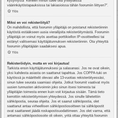
kysymystä “Keneen minun tulee olla yhteydessä
väärinkäytöstapauksissa tai lakiasioissa tähän foorumiin liittyen?”.
Ylös
Miksi en voi rekisteröityä?
On mahdollista, että foorumin ylläpitäjä on poistanut rekisteröinnin
käytöstä estääkseen uusia vierailijoita rekisteröitymästä. Foorumin
ylläpitäjä on voinut myös asettaa porttikiellon IP-osoitteellesi tai
estänyt valitsemasi käyttäjätunnuksen rekisteröinnin. Ota yhteyttä
foorumin ylläpitäjään saadaksesi apua.
Ylös
Rekisteröidyin, mutta en voi kirjautua!
Tarkista ensin käyttäjätunnuksesi ja salasanasi. Jos ne ovat oikein,
yksi kahdesta asiasta on saattanut tapahtua. Jos COPPA-tuki on
käytössä ja määrittelit olevasi alle 13-vuotias rekisteröityessäsi,
sinun tulee seurata saamiasi ohjeita. Jotkut foorumit vaativat myös
uusien tunnusten aktivoinnin joko sinun itsesi toimesta tai
ylläpitäjän toimesta ennen kuin voit kirjautua sisään. Tämä tieto
kerrottiin rekisteröitymisen yhteydessä. Jos sinulle lähetettiin
sähköpostia, seuraa ohjeita. Jos et saanut sähköpostia, olet
saattanut antaa virheellisen sähköpostiosoitteen tai sähköpostit
ovat saattaneet jäädä roskapostisuodattimeen. Jos olet varma, että
antamasi sähköpostiosoite oli oikein, yritä ottaa yhteyttä foorumin