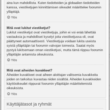
aina kun mahdollista. Kuten tiedotteiden ja globaalien tiedotteiden
kanssa, viestiketjujen kiinnittämisen oikeudet määrittelee foorumin
ylläpitäjä.
Ylös
Mitä ovat lukitut viestiketjut?
Lukitut viestiketjut ovat viestiketjuja, joihin ei voi enää lähettää
vastauksia ja mahdolliset kyselyt joita viestiketjussa oli, ovat
päättyneet automaattisesti. Viestiketjuja voidaan lukita useista
syistä ylläpitäjän tai foorumin valvojan toimesta. Saatat myös
pystyä lukitsemaan oman viestiketjusi, mutta tämä riippuu foorumin
ylläpitäjän antamista oikeuksista.
Ylös
Mitä ovat aiheiden kuvakkeet?
Aiheiden kuvakkeet ovat aiheen aloittajan valitsemia kuvakkeita
joiden on tarkoitus kuvastaa niiden sisältöä. Aiheiden kuvakkeiden
käyttöoikeudet riippuvat foorumin ylläpitäjän määrittelemistä
oikeuksista.
Ylös
Käyttäjätasot ja ryhmät