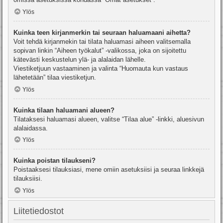
Ylös
Kuinka teen kirjanmerkin tai seuraan haluamaani aihetta?
Voit tehdä kirjanmekin tai tilata haluamasi aiheen valitsemalla
sopivan linkin “Aiheen työkalut” -valikossa, joka on sijoitettu
kätevästi keskustelun ylä- ja alalaidan lähelle.
Viestiketjuun vastaaminen ja valinta “Huomauta kun vastaus
lähetetään” tilaa viestiketjun.
Ylös
Kuinka tilaan haluamani alueen?
Tilataksesi haluamasi alueen, valitse “Tilaa alue” -linkki, aluesivun
alalaidassa.
Ylös
Kuinka poistan tilaukseni?
Poistaaksesi tilauksiasi, mene omiin asetuksiisi ja seuraa linkkejä
tilauksiisi.
Ylös
Liitetiedostot