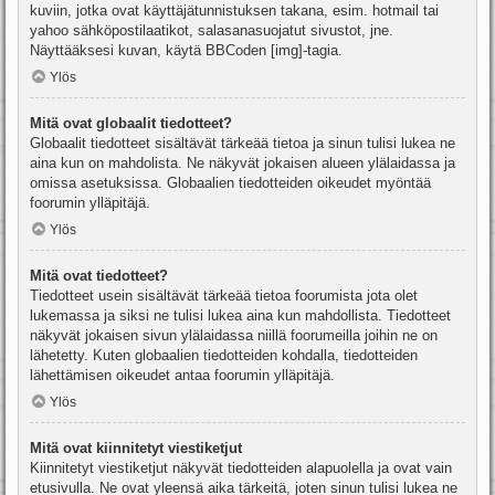
kuviin, jotka ovat käyttäjätunnistuksen takana, esim. hotmail tai
yahoo sähköpostilaatikot, salasanasuojatut sivustot, jne.
Näyttääksesi kuvan, käytä BBCoden [img]-tagia.
Ylös
Mitä ovat globaalit tiedotteet?
Globaalit tiedotteet sisältävät tärkeää tietoa ja sinun tulisi lukea ne
aina kun on mahdolista. Ne näkyvät jokaisen alueen ylälaidassa ja
omissa asetuksissa. Globaalien tiedotteiden oikeudet myöntää
foorumin ylläpitäjä.
Ylös
Mitä ovat tiedotteet?
Tiedotteet usein sisältävät tärkeää tietoa foorumista jota olet
lukemassa ja siksi ne tulisi lukea aina kun mahdollista. Tiedotteet
näkyvät jokaisen sivun ylälaidassa niillä foorumeilla joihin ne on
lähetetty. Kuten globaalien tiedotteiden kohdalla, tiedotteiden
lähettämisen oikeudet antaa foorumin ylläpitäjä.
Ylös
Mitä ovat kiinnitetyt viestiketjut
Kiinnitetyt viestiketjut näkyvät tiedotteiden alapuolella ja ovat vain
etusivulla. Ne ovat yleensä aika tärkeitä, joten sinun tulisi lukea ne