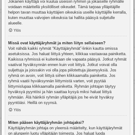
Jokainen käyttäjä voi kuulua useisiin ryhmiin ja jokaiselle ryhmälle
voidaan määritellä yksilölliset oikeudet. Tämä tarjoaa ylläpitäjille
helpon tavan muuttaa käyttäjien oikeuksia useille käyttäjille kerralla,
kuten muuttaa valvojien oikeuksia tai hallita pääsyä suljetulle
alueelle.
Ylös
Missä ovat käyttäjäryhmät ja miten liityn sellaiseen?
Voit nähdä kaikki ryhmät “Käyttäjäryhmät”-linkin kautta omissa
asetuksissa. Jos haluat liittyä yhteen, klikkaa vastaavaa painiketta.
Kaikissa ryhmissä ei kuitenkaan ole vapaata pääsyä. Jotkut ryhmät
vaativat hyväksynnän ennen kuin voit liittyä. Jotkut voivat olla
suljettuja ja joissakin voi olla jopa piilotettuja jäsenyyksiä. Jos
ryhmä on avoin, voit liittyä siihen klikkaamalla painiketta. Jos
ryhmä vaatii hyväksynnän liittymistä varten, voit pyytää
liittymislupaa klikkaamalla painiketta. Ryhmän johtajan täytyy
hyväksyä pyyntösi ja hän saattaa kysyä miksi haluat liittyä
ryhmään. Älä häiriköi ryhmän ylläpitäjiä jos he eivät hyväksy
pyyntöäsi. Heillä on syynsä.
Ylös
Miten pääsen käyttäjäryhmän johtajaksi?
Käyttäjäryhmän johtaja on yleensä määritelty, kun käyttäjäryhmät
on alunperin luotu ylläpitäjän toimesta. Jos haluat luoda