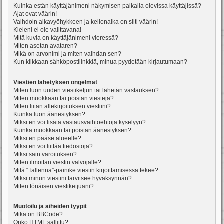
Kuinka estän käyttäjänimeni näkymisen paikalla olevissa käyttäjissä?
Ajat ovat väärin!
Vaihdoin aikavyöhykkeen ja kellonaika on silti väärin!
Kieleni ei ole valittavana!
Mitä kuvia on käyttäjänimeni vieressä?
Miten asetan avataren?
Mikä on arvonimi ja miten vaihdan sen?
Kun klikkaan sähköpostilinkkiä, minua pyydetään kirjautumaan?
Viestien lähetyksen ongelmat
Miten luon uuden viestiketjun tai lähetän vastauksen?
Miten muokkaan tai poistan viestejä?
Miten liitän allekirjoituksen viestiini?
Kuinka luon äänestyksen?
Miksi en voi lisätä vastausvaihtoehtoja kyselyyn?
Kuinka muokkaan tai poistan äänestyksen?
Miksi en pääse alueelle?
Miksi en voi liittää tiedostoja?
Miksi sain varoituksen?
Miten ilmoitan viestin valvojalle?
Mitä “Tallenna”-painike viestin kirjoittamisessa tekee?
Miksi minun viestini tarvitsee hyväksynnän?
Miten tönäisen viestiketjuani?
Muotoilu ja aiheiden tyypit
Mikä on BBCode?
Onko HTML sallittu?