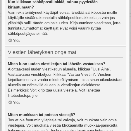
Kun klikkaan sähköpostilinkkiä, minua pyydetään
kirjautumaan?
Vain rekisteröityneet käyttäjät voivat lähettää sähköpostia muille
käyttäjille sisäänrakennetulla sähköpostilomakkeella ja vain jos
ylläpitäjä sallii tämän ominaisuuden. Kirjautuminen vaaditaan, jotta
tunnistautumattomat käyttäjät eivät voisi väärinkäyttää
sähköpostijärjestelmää.
Ylös
Viestien lähetyksen ongelmat
Miten luon uuden viestiketjun tai lähetän vastauksen?
Aloittaaksesi uuden viestiketjun alueella, klikkaa "Uusi Aihe".
Vastataksesi viestiketjuun klikkaa "Vastaa Viestiin". Viestien
kirjoittaminen voi vaatia rekisteröitymisen. Lista sinun oikeuksistasi
alueella on nähtävillä alueen ja viestiketjun alalaidassa.
Esimerkiksi: Voit kirjoittaa uusia viestejä, Voit lähettää
liitetiedostoja, jne.
Ylös
Miten muokkaan tai poistan viestejä?
Jos et ole foorumin ylläpitäjä tai valvoja, voit muokata vain omia
viestejäsi. Voit muokata viestiä klikkaamalla muokkaa-painiketta
haluamassasi viestissä. Joskus painike toimii vain tietyn ajan