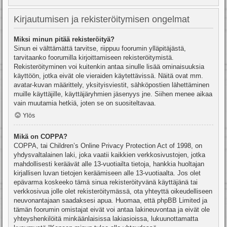
Kirjautumisen ja rekisteröitymisen ongelmat
Miksi minun pitää rekisteröityä?
Sinun ei välttämättä tarvitse, riippuu foorumin ylläpitäjästä,
tarvitaanko foorumilla kirjoittamiseen rekisteröitymistä.
Rekisteröityminen voi kuitenkin antaa sinulle lisää ominaisuuksia
käyttöön, jotka eivät ole vieraiden käytettävissä. Näitä ovat mm.
avatar-kuvan määrittely, yksityisviestit, sähköpostien lähettäminen
muille käyttäjille, käyttäjäryhmien jäsenyys jne. Siihen menee aikaa
vain muutamia hetkiä, joten se on suositeltavaa.
Ylös
Mikä on COPPA?
COPPA, tai Children’s Online Privacy Protection Act of 1998, on
yhdysvaltalainen laki, joka vaatii kaikkien verkkosivustojen, jotka
mahdollisesti keräävät alle 13-vuotiailta tietoja, hankkia huoltajan
kirjallisen luvan tietojen keräämiseen alle 13-vuotiaalta. Jos olet
epävarma koskeeko tämä sinua rekisteröityvänä käyttäjänä tai
verkkosivua jolle olet rekisteröitymässä, ota yhteyttä oikeudelliseen
neuvonantajaan saadaksesi apua. Huomaa, että phpBB Limited ja
tämän foorumin omistajat eivät voi antaa lakineuvontaa ja eivät ole
yhteyshenkilöitä minkäänlaisissa lakiasioissa, lukuunottamatta