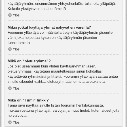
käyttäjäryhmän, ensimmäinen yhteyshenkilösi tulisi olla ylläpitäjä.
Kokeile yksityisviestin lähettämistä.
Ylös
Miksi jotkut käyttäjäryhmät näkyvät eri väreillä?
Foorumin ylläpitäjä voi määritellä tietyn käyttäjäryhmän jäsenille
värin joka helpottaa kyseisen käyttäjäryhmän jäsenten
tunnistamista.
Ylös
Mikä on “oletusryhmä”?
Jos olet useamman kuin yhden käyttäjäryhmän jäsen,
oletusryhmääsi käytetään määriteltäessä sinun kohdallasi
käytettävää ryhmäväriä ja titteliä. Foorumin ylläpitäjä saattaa antaa
sinulle oikeudet vaihtaa oletusryhmääsi omista asetuksista.
Ylös
Mikä on “Tiimi” linkki?
Tämä sivu näyttää sinulle listan foorumin henkilökunnasta,
mukaanluettuna ylläpitäjät, valvojat ja muut tiedot, kuten alueet joita
he valvovat.
Ylös