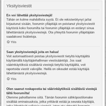
Yksityisviestit
En voi lähettää yksityisviestejä!
Tähän on kolme mahdollista syytä. Et ole rekisteröitynyt ja/tai
kirjautunut sisään, foorumin ylläpitäjä on poistanut yksityisviestit
käytöstä koko foorumilta tai foorumin ylläpitäjä on estänyt sinua
lähettämästä yksityisviestejä. Ota yhteyttä foorumin ylläpitäjään
saadaksesi lisätietoja.
Ylös
Saan yksityisviestejä joita en halua!
Voit automaattisesti poistaa yksityisviestit tietyltä käyttäjältä
käyttämällä käyttäjänhallinnan viestisääntöjä. Jos saat
väärinkäytöksiä sisältäviä viestejä tietyltä käyttäjältä, voit
raportoida viestit valvojille. Heillä on oikeudet estää käyttäjiä
lähettämästä yksityisviestejä.
Ylös
Olen saanut roskapostia tai väärinkäytöksiä sisältäviä viestejä
tältä foorumilta!
Olemme pahoillamme siitä. Tämän foorumin sähköpostilomake
sisältää ominaisuuksia, jotka yrittävät estää ja seurata käyttäjiä,
jotka lähettävät sellaisia viestejä, joten ota yhteyttä foorumin