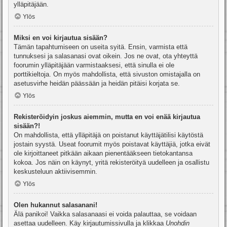
ylläpitäjään.
Ylös
Miksi en voi kirjautua sisään?
Tämän tapahtumiseen on useita syitä. Ensin, varmista että
tunnuksesi ja salasanasi ovat oikein. Jos ne ovat, ota yhteyttä
foorumin ylläpitäjään varmistaaksesi, että sinulla ei ole
porttikieltoja. On myös mahdollista, että sivuston omistajalla on
asetusvirhe heidän päässään ja heidän pitäisi korjata se.
Ylös
Rekisteröidyin joskus aiemmin, mutta en voi enää kirjautua
sisään?!
On mahdollista, että ylläpitäjä on poistanut käyttäjätilisi käytöstä
jostain syystä. Useat foorumit myös poistavat käyttäjiä, jotka eivät
ole kirjoittaneet pitkään aikaan pienentääkseen tietokantansa
kokoa. Jos näin on käynyt, yritä rekisteröityä uudelleen ja osallistu
keskusteluun aktiivisemmin.
Ylös
Olen hukannut salasanani!
Älä panikoi! Vaikka salasanaasi ei voida palauttaa, se voidaan
asettaa uudelleen. Käy kirjautumissivulla ja klikkaa
Unohdin