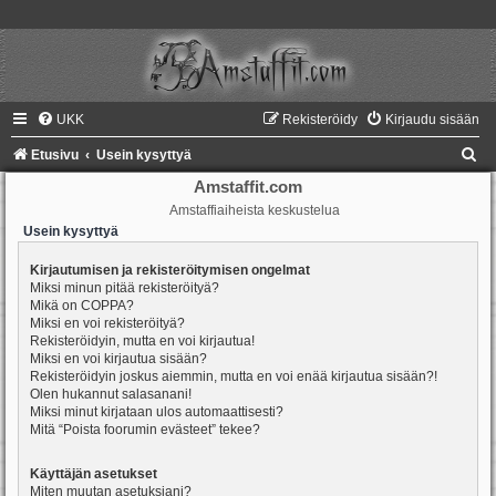
UKK
Rekisteröidy
Kirjaudu sisään
E
Etusivu
Usein kysyttyä
t
Amstaffit.com
Amstaffiaiheista keskustelua
s
Usein kysyttyä
i
Kirjautumisen ja rekisteröitymisen ongelmat
Miksi minun pitää rekisteröityä?
Mikä on COPPA?
Miksi en voi rekisteröityä?
Rekisteröidyin, mutta en voi kirjautua!
Miksi en voi kirjautua sisään?
Rekisteröidyin joskus aiemmin, mutta en voi enää kirjautua sisään?!
Olen hukannut salasanani!
Miksi minut kirjataan ulos automaattisesti?
Mitä “Poista foorumin evästeet” tekee?
Käyttäjän asetukset
Miten muutan asetuksiani?