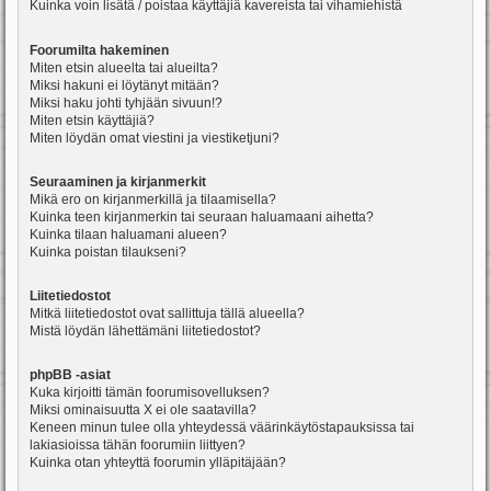
Kuinka voin lisätä / poistaa käyttäjiä kavereista tai vihamiehistä
Foorumilta hakeminen
Miten etsin alueelta tai alueilta?
Miksi hakuni ei löytänyt mitään?
Miksi haku johti tyhjään sivuun!?
Miten etsin käyttäjiä?
Miten löydän omat viestini ja viestiketjuni?
Seuraaminen ja kirjanmerkit
Mikä ero on kirjanmerkillä ja tilaamisella?
Kuinka teen kirjanmerkin tai seuraan haluamaani aihetta?
Kuinka tilaan haluamani alueen?
Kuinka poistan tilaukseni?
Liitetiedostot
Mitkä liitetiedostot ovat sallittuja tällä alueella?
Mistä löydän lähettämäni liitetiedostot?
phpBB -asiat
Kuka kirjoitti tämän foorumisovelluksen?
Miksi ominaisuutta X ei ole saatavilla?
Keneen minun tulee olla yhteydessä väärinkäytöstapauksissa tai
lakiasioissa tähän foorumiin liittyen?
Kuinka otan yhteyttä foorumin ylläpitäjään?