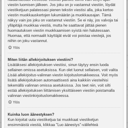
viestin luomisen jälkeen. Jos joku on jo vastannut viestiin, löydät
viestiketjuun palatessasi pienen tekstin viestisi alla, joka kertoo
viestin muokkauskertojen lukumäärän ja muokkausajan. Tämä
näkyy vain jos joku on vastannut viestiin. Se ei näy, jos valvoja tai
ylläpitäjä muokkaa viestiä, mutta he saattavat jättää pienen
huomautuksen viestin muokkaamisen syistä niin halutessaan.
Huomaa, että normaalit käyttäjät eivät voi poistaa viestejä, jos
niihin on joku vastannut.
Ylös
Miten liitän allekirjoituksen viestiini?
Lisätäksesi allekirjoituksen viestiisi, sinun täytyy ensin luoda
sellainen omissa asetuksissa. Kun olet luonut sellaisen, voit valita
Lisää allekirjoitus
-valinnan viestin kirjoituslomakkeessa. Voit myös
lisätä allekirjoituksen automaattisesti aina kaikkiin viesteihisi
tekemällä valinnan omissa asetuksissa. Jos teet niin, voit silti
estää allekirjoituksen liittämisen yksittäiseen viestiin poistamalla
valinnan viestinkirjoituslomakkeessa.
Ylös
Kuinka luon äänestyksen?
Kun kirjoitat uuta viestiketjua tai muokkaat viestiketjun
ensimmäistä viestiä, klikkaa "Luo äänestys"-välilehteä