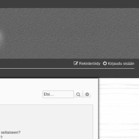
Rekisteröidy
Kirjaudu sisään
Etsi
Tarkennettu haku
n sellaiseen?
i?