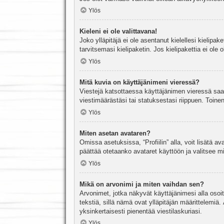
Ylös
Kieleni ei ole valittavana!
Joko ylläpitäjä ei ole asentanut kielellesi kielipak
tarvitsemasi kielipaketin. Jos kielipakettia ei ol
Ylös
Mitä kuvia on käyttäjänimeni vieressä?
Viestejä katsottaessa käyttäjänimen vieressä saatt
viestimäärästäsi tai statuksestasi riippuen. Toinen
Ylös
Miten asetan avataren?
Omissa asetuksissa, “Profiilin” alla, voit lisätä a
päättää otetaanko avataret käyttöön ja valitsee mit
Ylös
Mikä on arvonimi ja miten vaihdan sen?
Arvonimet, jotka näkyvät käyttäjänimesi alla osoitt
tekstiä, sillä nämä ovat ylläpitäjän määrittelemiä.
yksinkertaisesti pienentää viestilaskuriasi.
Ylös