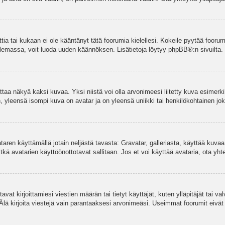
ettia tai kukaan ei ole kääntänyt tätä foorumia kielellesi. Kokeile pyytää foorum
e olemassa, voit luoda uuden käännöksen. Lisätietoja löytyy
phpBB
®:n sivuilta.
aa näkyä kaksi kuvaa. Yksi niistä voi olla arvonimeesi liitetty kuva esimerki
, yleensä isompi kuva on avatar ja on yleensä uniikki tai henkilökohtainen joka
vataren käyttämällä jotain neljästä tavasta: Gravatar, galleriasta, käyttää kuva
kä avatarien käyttöönottotavat sallitaan. Jos et voi käyttää avataria, ota yhte
avat kirjoittamiesi viestien määrän tai tietyt käyttäjät, kuten ylläpitäjät tai 
 Älä kirjoita viestejä vain parantaaksesi arvonimeäsi. Useimmat foorumit eivät si