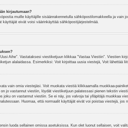
ään kirjautumaan?
köpostia muille käyttäjille sisäänrakennetulla sähköpostilomakkeella ja vain jo
 käyttäjät eivät voisi väärinkäyttää sähköpostijärjestelmää.
auksen?
"Uusi Aihe". Vastataksesi viestiketjuun klikkaa "Vastaa Viestiin". Viestien kirj
ketjun alalaidassa. Esimerkiksi: Voit kirjoittaa uusia viestejä, Voit lähettää liit
uokata vain omia viestejäsi. Voit muokata viestiä klikkaamalla muokkaa-painik
 on jo vastannut viestiin, löydät viestiketjuun palatessasi pienen tekstin viest
oku on vastannut viestiin. Se ei näy, jos valvoja tai ylläpitäjä muokkaa vies
utessaan. Huomaa, että normaalit käyttäjät eivät voi poistaa viestejä, jos ni
y ensin luoda sellainen omissa asetuksissa. Kun olet luonut sellaisen, voit vali