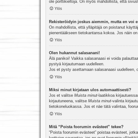
ole porttikieltoja. On myös mahdollista, että sivu
Ylös
Rekisteröidyin joskus aiemmin, mutta en voi e
On mahdollista, että ylläpitäjä on poistanut käyttä
pienentääkseen tietokantansa kokoa. Jos näin on k
Ylös
Olen hukannut salasanani!
Älä panikoi! Vaikka salasanaasi ei voida palauttaa
pystyä kirjautumaan uudelleen.
Jos et pysty asettamaan salasanaasi uudelleen, ot
Ylös
Miksi minut kirjataan ulos automaattisesti?
Jos et valitse
Muista minut
-laatikkoa kirjautuess
kirjautuneena, valitse
Muista minut
-valinta kirjau
tietokoneluokassa. Jos et näe tätä valintaa, foor
Ylös
Mitä “Poista foorumin evästeet” tekee?
“Poista foorumin evästeet” poistaa evästeet, jotka
luettujen seurantaa, jos ne ovat foorumin ylläpit