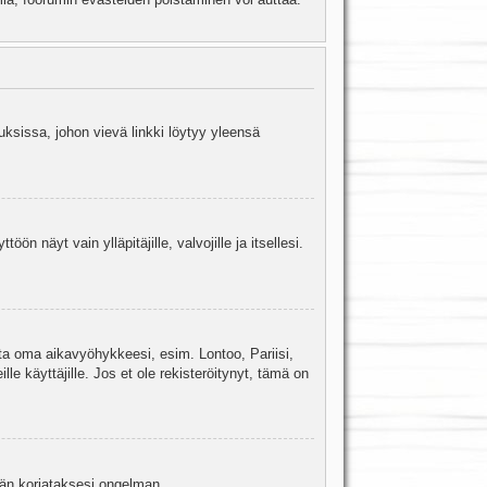
uksissa, johon vievä linkki löytyy yleensä
ön näyt vain ylläpitäjille, valvojille ja itsellesi.
sta oma aikavyöhykkeesi, esim. Lontoo, Pariisi,
 käyttäjille. Jos et ole rekisteröitynyt, tämä on
jään korjataksesi ongelman.