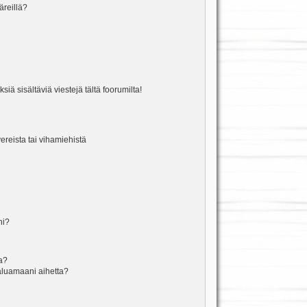
äreillä?
iä sisältäviä viestejä tältä foorumilta!
vereista tai vihamiehistä
ni?
la?
aluamaani aihetta?