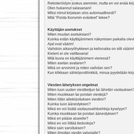
Rekisteröidyin joskus aiemmin, mutta en voi enää kir
Olen hukannut salasanani!
Miksi minut kirjataan ulos automaattisesti?
Mitä “Poista foorumin evästeet” tekee?
Käyttäjän asetukset
Miten muutan asetuksiani?
Kuinka estän käyttäjänimeni näkymisen paikalla olevi
Ajat ovat väärin!
Vaihdoin aikavyöhykkeen ja kellonaika on silti väärin!
Kieleni ei ole valittavana!
Mitä kuvia on käyttäjänimeni vieressä?
Miten asetan avataren?
Mikä on arvonimi ja miten vaihdan sen?
Kun klikkaan sähköpostilinkkiä, minua pyydetään ki
Viestien lähetyksen ongelmat
Miten luon uuden viestiketjun tai lähetän vastauksen
Miten muokkaan tai poistan viestejä?
Miten liitän allekirjoituksen viestiini?
Kuinka luon äänestyksen?
Miksi en voi lisätä vastausvaihtoehtoja kyselyyn?
Kuinka muokkaan tai poistan äänestyksen?
Miksi en pääse alueelle?
Miksi en voi liittää tiedostoja?
Miksi sain varoituksen?
Miten ilmoitan viestin valvojalle?