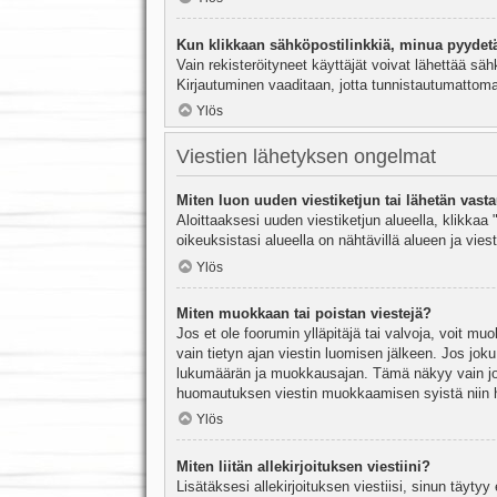
Kun klikkaan sähköpostilinkkiä, minua pyydet
Vain rekisteröityneet käyttäjät voivat lähettää säh
Kirjautuminen vaaditaan, jotta tunnistautumattomat
Ylös
Viestien lähetyksen ongelmat
Miten luon uuden viestiketjun tai lähetän vast
Aloittaaksesi uuden viestiketjun alueella, klikkaa 
oikeuksistasi alueella on nähtävillä alueen ja viesti
Ylös
Miten muokkaan tai poistan viestejä?
Jos et ole foorumin ylläpitäjä tai valvoja, voit m
vain tietyn ajan viestin luomisen jälkeen. Jos joku
lukumäärän ja muokkausajan. Tämä näkyy vain jos j
huomautuksen viestin muokkaamisen syistä niin hal
Ylös
Miten liitän allekirjoituksen viestiini?
Lisätäksesi allekirjoituksen viestiisi, sinun täyty