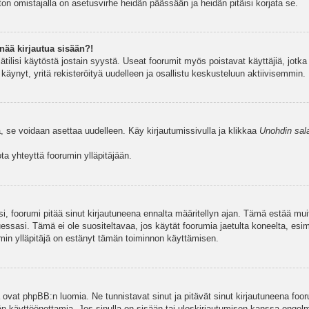
ston omistajalla on asetusvirhe heidän päässään ja heidän pitäisi korjata se.
nää kirjautua sisään?!
jätilisi käytöstä jostain syystä. Useat foorumit myös poistavat käyttäjiä, jotka 
äynyt, yritä rekisteröityä uudelleen ja osallistu keskusteluun aktiivisemmin.
, se voidaan asettaa uudelleen. Käy kirjautumissivulla ja klikkaa
Unohdin sal
a yhteyttä foorumin ylläpitäjään.
asi, foorumi pitää sinut kirjautuneena ennalta määritellyn ajan. Tämä estää m
tuessasi. Tämä ei ole suositeltavaa, jos käytät foorumia jaetulta koneelta, esim
umin ylläpitäjä on estänyt tämän toiminnon käyttämisen.
 ovat phpBB:n luomia. Ne tunnistavat sinut ja pitävät sinut kirjautuneena foor
äjän käyttöönottamia. Jos sinulla on sisään tai uloskirjautumisen kanssa ongel