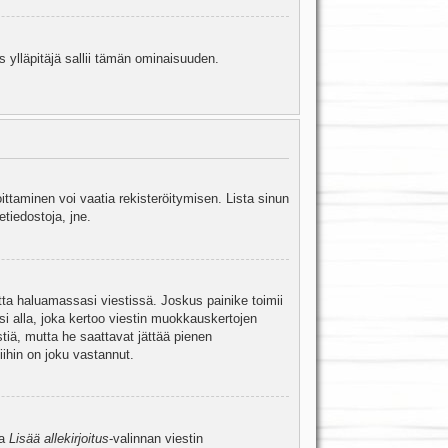
s ylläpitäjä sallii tämän ominaisuuden.
oittaminen voi vaatia rekisteröitymisen. Lista sinun
etiedostoja, jne.
etta haluamassasi viestissä. Joskus painike toimii
isi alla, joka kertoo viestin muokkauskertojen
tiä, mutta he saattavat jättää pienen
ihin on joku vastannut.
ta
Lisää allekirjoitus
-valinnan viestin