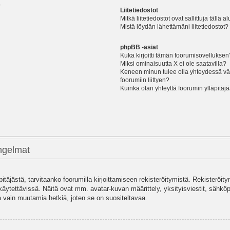
?
Liitetiedostot
Mitkä liitetiedostot ovat sallittuja tällä a
Mistä löydän lähettämäni liitetiedostot?
phpBB -asiat
Kuka kirjoitti tämän foorumisovelluksen
Miksi ominaisuutta X ei ole saatavilla?
Keneen minun tulee olla yhteydessä vää
foorumiin liittyen?
Kuinka otan yhteyttä foorumin ylläpitäj
ongelmat
pitäjästä, tarvitaanko foorumilla kirjoittamiseen rekisteröitymistä. Rekisteröity
käytettävissä. Näitä ovat mm. avatar-kuvan määrittely, yksityisviestit, sähköpo
 vain muutamia hetkiä, joten se on suositeltavaa.