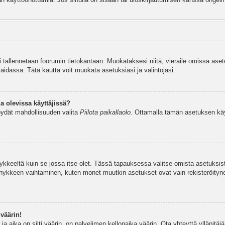
si tallennetaan foorumin tietokantaan. Muokataksesi niitä, vieraile omissa aset
aidassa. Tätä kautta voit muokata asetuksiasi ja valintojasi.
a olevissa käyttäjissä?
öydät mahdollisuuden valita
Piilota paikallaolo
. Ottamalla tämän asetuksen käyttö
hykkeeltä kuin se jossa itse olet. Tässä tapauksessa valitse omista asetuksi
kkeen vaihtaminen, kuten monet muutkin asetukset ovat vain rekisteröityneille
väärin!
a aika on silti väärin, on palvelimen kellonaika väärin. Ota yhteyttä ylläpitä