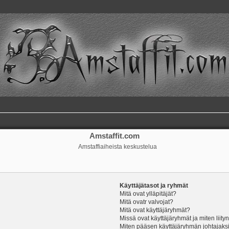
Amstaffit.com
Amstaffiaiheista keskustelua
Käyttäjätasot ja ryhmät
Mitä ovat ylläpitäjät?
Mitä ovatr valvojat?
Mitä ovat käyttäjäryhmät?
Missä ovat käyttäjäryhmät ja miten liity
Miten pääsen käyttäjäryhmän johtajaks