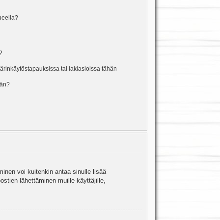
lueella?
?
rinkäytöstapauksissa tai lakiasioissa tähän
ään?
minen voi kuitenkin antaa sinulle lisää
stien lähettäminen muille käyttäjille,