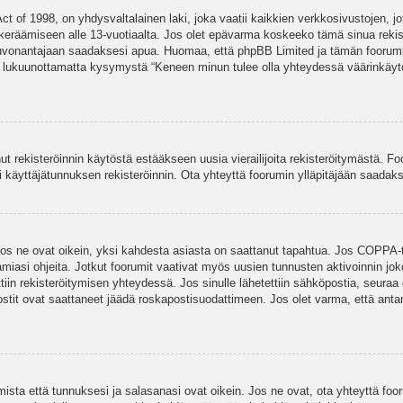
t of 1998, on yhdysvaltalainen laki, joka vaatii kaikkien verkkosivustojen, jot
jen keräämiseen alle 13-vuotiaalta. Jos olet epävarma koskeeko tämä sinua rekis
euvonantajaan saadaksesi apua. Huomaa, että phpBB Limited ja tämän foorumin 
a, lukuunottamatta kysymystä “Keneen minun tulee olla yhteydessä väärinkäytö
nut rekisteröinnin käytöstä estääkseen uusia vierailijoita rekisteröitymästä. F
asi käyttäjätunnuksen rekisteröinnin. Ota yhteyttä foorumin ylläpitäjään saadak
Jos ne ovat oikein, yksi kahdesta asiasta on saattanut tapahtua. Jos COPPA-tuk
amiasi ohjeita. Jotkut foorumit vaativat myös uusien tunnusten aktivoinnin joko
ttiin rekisteröitymisen yhteydessä. Jos sinulle lähetettiin sähköpostia, seuraa
stit ovat saattaneet jäädä roskapostisuodattimeen. Jos olet varma, että antam
ta että tunnuksesi ja salasanasi ovat oikein. Jos ne ovat, ota yhteyttä fooru