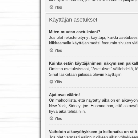
Ylös
Käyttäjän asetukset
Miten muutan asetuksiani?
Jos olet rekisteröitynyt käyttäjä, kaikki asetukse
klikkaamalla käyttäjänimeäsi foorumin sivujen yläl
Ylös
Kuinka estän käyttäjänimeni näkymisen paikall
Omissa asetuksissasi, “Asetukset”-välilehdellä, l
Sinut lasketaan piilossa oleviin käyttäjiin.
Ylös
Ajat ovat väärin!
On mahdollista, että näytetty aika on eri aikavyö
New York, Sidney, jne. Huomaathan, että aikavyöhy
hyvä aika tehdä niin.
Ylös
Vaihdoin aikavyöhykkeen ja kellonaika on silti 
Jos olet varmasti valinnut oikean aikavyöhykkeen j