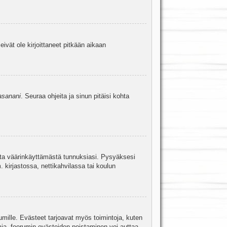
eivät ole kirjoittaneet pitkään aikaan
asanani
. Seuraa ohjeita ja sinun pitäisi kohta
uita väärinkäyttämästä tunnuksiasi. Pysyäksesi
. kirjastossa, nettikahvilassa tai koulun
umille. Evästeet tarjoavat myös toimintoja, kuten
mia, foorumin evästeiden poistaminen voi auttaa.