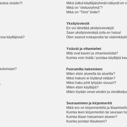
jautua sisään?!
Miksi jotkut käyttäjäryhmät näkyvät eri v
Mikä on “oletusryhmä”?
Mikä on “Tiimi” linkki?
Yksityisviestit
En voi lähettää yksityisviestejä!
Saan yksityisviestejä joita en halua!
ssa käyttäjissä?
Olen saanut roskapostia tai väärinkäytöks
Ystävät ja vihamiehet
Mitä ovat kaveri ja vihamieslistat?
Kuinka voin lisätä / poistaa käyttäjiä ka
rjautumaan?
Foorumilta hakeminen
Miten etsin alueelta tai alueilta?
Miksi hakuni ei löytänyt mitään?
Miksi haku johti tyhjään sivuun!?
?
Miten etsin käyttäjiä?
Miten löydän omat viestini ja viestiketju
Seuraaminen ja kirjanmerkit
Mikä ero on kirjanmerkillä ja tilaamisel
Kuinka teen kirjanmerkin tai seuraan h
Kuinka tilaan haluamani alueen?
Kuinka poistan tilaukseni?