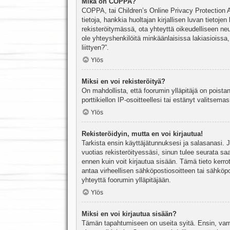
Mikä on COPPA?
COPPA, tai Children’s Online Privacy Protection Ac
tietoja, hankkia huoltajan kirjallisen luvan tieto
rekisteröitymässä, ota yhteyttä oikeudelliseen n
ole yhteyshenkilöitä minkäänlaisissa lakiasioiss
liittyen?”.
Ylös
Miksi en voi rekisteröityä?
On mahdollista, että foorumin ylläpitäjä on poista
porttikiellon IP-osoitteellesi tai estänyt valitsem
Ylös
Rekisteröidyin, mutta en voi kirjautua!
Tarkista ensin käyttäjätunnuksesi ja salasanasi. 
vuotias rekisteröityessäsi, sinun tulee seurata sa
ennen kuin voit kirjautua sisään. Tämä tieto kerro
antaa virheellisen sähköpostiosoitteen tai sähköpo
yhteyttä foorumin ylläpitäjään.
Ylös
Miksi en voi kirjautua sisään?
Tämän tapahtumiseen on useita syitä. Ensin, varmis