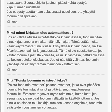
salasanani
. Seuraa ohjeita ja sinun pitäisi kohta pystyä
kirjautumaan uudelleen.
Jos et pysty asettamaan salasanaasi uudelleen, ota yhteyttä
foorumin ylläpitäjään.
Ylös
Miksi minut kirjataan ulos automaattisesti?
Jos et valitse
Muista minut
-laatikkoa kirjautuessasi, foorumi pitää
sinut kirjautuneena ennalta määritellyn ajan. Tämä estää muita
väärinkäyttämästä tunnuksiasi. Pysyäksesi kirjautuneena, valitse
Muista minut
-valinta kirjautuessasi. Tämä ei ole suositeltavaa, jos
käytät foorumia jaetulta koneelta, esim. kirjastossa, nettikahvilassa
tai koulun tietokoneluokassa. Jos et näe tätä valintaa, foorumin
ylläpitäjä on estänyt tämän toiminnon käyttämisen.
Ylös
Mitä “Poista foorumin evästeet” tekee?
“Poista foorumin evästeet” poistaa evästeet, jotka ovat phpBB:n
luomia. Ne tunnistavat sinut ja pitävät sinut kirjautuneena
foorumille. Evästeet tarjoavat myös toimintoja, kuten luettujen
seurantaa, jos ne ovat foorumin ylläpitäjän käyttöönottamia. Jos
sinulla on sisään tai uloskirjautumisen kanssa ongelmia, foorumin
evästeiden poistaminen voi auttaa.