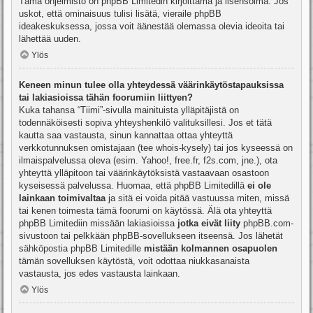
Tämä ohjelmisto on phpBB Limitedin kirjoittama ja lisensoima. Jos
uskot, että ominaisuus tulisi lisätä, vieraile
phpBB
ideakeskuksessa
, jossa voit äänestää olemassa olevia ideoita tai
lähettää uuden.
Ylös
Keneen minun tulee olla yhteydessä väärinkäytöstapauksissa
tai lakiasioissa tähän foorumiin liittyen?
Kuka tahansa “Tiimi”-sivulla mainituista ylläpitäjistä on
todennäköisesti sopiva yhteyshenkilö valituksillesi. Jos et tätä
kautta saa vastausta, sinun kannattaa ottaa yhteyttä
verkkotunnuksen omistajaan (tee
whois-kysely
) tai jos kyseessä on
ilmaispalvelussa oleva (esim. Yahoo!, free.fr, f2s.com, jne.), ota
yhteyttä ylläpitoon tai väärinkäytöksistä vastaavaan osastoon
kyseisessä palvelussa. Huomaa, että phpBB Limitedillä
ei ole
lainkaan toimivaltaa
ja sitä ei voida pitää vastuussa miten, missä
tai kenen toimesta tämä foorumi on käytössä. Älä ota yhteyttä
phpBB Limitediin missään lakiasioissa
jotka eivät liity
phpBB.com-
sivustoon tai pelkkään phpBB-sovellukseen itseensä. Jos lähetät
sähköpostia phpBB Limitedille
mistään kolmannen osapuolen
tämän sovelluksen käytöstä, voit odottaa niukkasanaista
vastausta, jos edes vastausta lainkaan.
Ylös