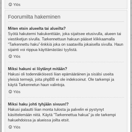
Ylös
Foorumilta hakeminen
Miten etsin alueelta tai alueilta?
Syötä hakutermi hakukenttään, joka sijaitsee etusivulla, alueen tai
viestiketjun sivulla. Tarkennettuun hakuun pääset klikkaamalla
“Tarkennettu haku”-linkkiä joka on saatavilla jokaisella sivulla. Haun
sijainti voi riippua käyttämästäsi tyylistä.
Ylös
Miksi hakuni ei löytänyt mitään?
Hakusi oli todennäköisesti liian epämääräinen ja sisälsi useita
yleisiä termejä, joita phpBB ei ole indeksoinut. Ole tarkempi ja
käytä Tarkennetun haun valintoja.
Ylös
Miksi haku johti tyhjään sivuun!?
Hakusi palautti liian monta tulosta ja palvelin ei pystynyt
käsittelemään niitä. Käytä “Tarkennettua hakua” ja ole tarkempi
hakuehdoissa ja alueissa joilta etsit.
Ylös