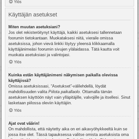
Ylös
Käyttäjän asetukset
Miten muutan asetuksiani?
Jos olet rekisteröitynyt käyttäjä, kaikki asetuksesi tallennetaan
foorumin tietokantaan. Muokataksesi niitä, vieraile omissa
asetuksissa, johon vievä linkki löytyy yleensä klikkaamalla
käyttäjänimeäsi foorumin sivujen ylälaidassa. Tätä kautta voit
muokata asetuksiasi ja valintojasi.
Ylös
Kuinka estän käyttäjänimeni näkymisen paikalla olevissa
käyttäjissä?
Omissa asetuksissasi, “Asetukset”-välilehdellä, löydät
mahdollisuuden valita
Piilota paikallaolo
. Ottamalla tämän
asetuksen käyttöön näyt vain ylläpitäjille, valvojille ja itsellesi. Sinut
lasketaan piilossa oleviin käyttäjiin.
Ylös
Ajat ovat väärin!
On mahdollista, että näytetty aika on eri aikavyöhykkeeltä kuin se
jossa itse olet. Tässä tapauksessa valitse omista asetuksista oma