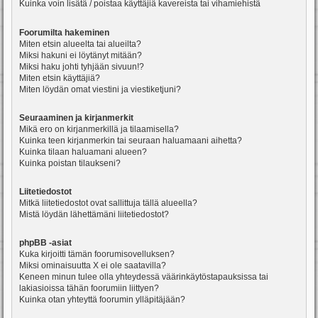
Kuinka voin lisätä / poistaa käyttäjiä kavereista tai vihamiehistä
Foorumilta hakeminen
Miten etsin alueelta tai alueilta?
Miksi hakuni ei löytänyt mitään?
Miksi haku johti tyhjään sivuun!?
Miten etsin käyttäjiä?
Miten löydän omat viestini ja viestiketjuni?
Seuraaminen ja kirjanmerkit
Mikä ero on kirjanmerkillä ja tilaamisella?
Kuinka teen kirjanmerkin tai seuraan haluamaani aihetta?
Kuinka tilaan haluamani alueen?
Kuinka poistan tilaukseni?
Liitetiedostot
Mitkä liitetiedostot ovat sallittuja tällä alueella?
Mistä löydän lähettämäni liitetiedostot?
phpBB -asiat
Kuka kirjoitti tämän foorumisovelluksen?
Miksi ominaisuutta X ei ole saatavilla?
Keneen minun tulee olla yhteydessä väärinkäytöstapauksissa tai
lakiasioissa tähän foorumiin liittyen?
Kuinka otan yhteyttä foorumin ylläpitäjään?