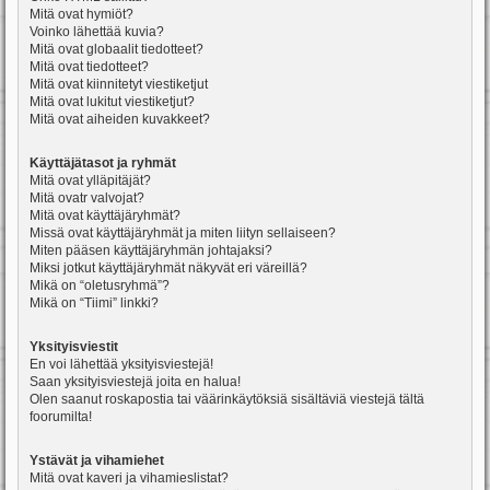
Mitä ovat hymiöt?
Voinko lähettää kuvia?
Mitä ovat globaalit tiedotteet?
Mitä ovat tiedotteet?
Mitä ovat kiinnitetyt viestiketjut
Mitä ovat lukitut viestiketjut?
Mitä ovat aiheiden kuvakkeet?
Käyttäjätasot ja ryhmät
Mitä ovat ylläpitäjät?
Mitä ovatr valvojat?
Mitä ovat käyttäjäryhmät?
Missä ovat käyttäjäryhmät ja miten liityn sellaiseen?
Miten pääsen käyttäjäryhmän johtajaksi?
Miksi jotkut käyttäjäryhmät näkyvät eri väreillä?
Mikä on “oletusryhmä”?
Mikä on “Tiimi” linkki?
Yksityisviestit
En voi lähettää yksityisviestejä!
Saan yksityisviestejä joita en halua!
Olen saanut roskapostia tai väärinkäytöksiä sisältäviä viestejä tältä
foorumilta!
Ystävät ja vihamiehet
Mitä ovat kaveri ja vihamieslistat?