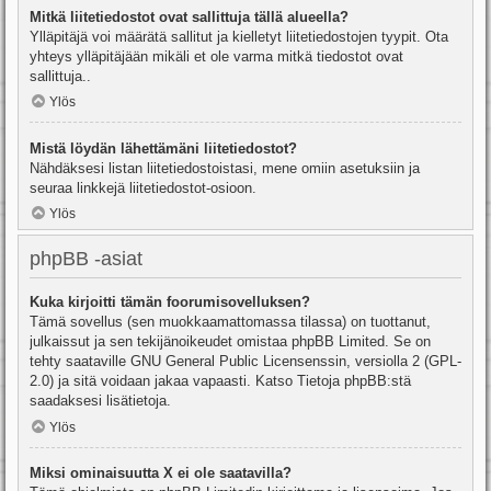
Mitkä liitetiedostot ovat sallittuja tällä alueella?
Ylläpitäjä voi määrätä sallitut ja kielletyt liitetiedostojen tyypit. Ota
yhteys ylläpitäjään mikäli et ole varma mitkä tiedostot ovat
sallittuja..
Ylös
Mistä löydän lähettämäni liitetiedostot?
Nähdäksesi listan liitetiedostoistasi, mene omiin asetuksiin ja
seuraa linkkejä liitetiedostot-osioon.
Ylös
phpBB -asiat
Kuka kirjoitti tämän foorumisovelluksen?
Tämä sovellus (sen muokkaamattomassa tilassa) on tuottanut,
julkaissut ja sen tekijänoikeudet omistaa
phpBB Limited
. Se on
tehty saataville GNU General Public Licensenssin, versiolla 2 (GPL-
2.0) ja sitä voidaan jakaa vapaasti. Katso
Tietoja phpBB:stä
saadaksesi lisätietoja.
Ylös
Miksi ominaisuutta X ei ole saatavilla?