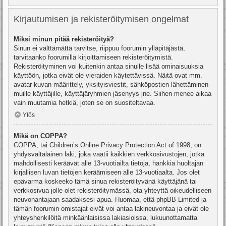
Kirjautumisen ja rekisteröitymisen ongelmat
Miksi minun pitää rekisteröityä?
Sinun ei välttämättä tarvitse, riippuu foorumin ylläpitäjästä,
tarvitaanko foorumilla kirjoittamiseen rekisteröitymistä.
Rekisteröityminen voi kuitenkin antaa sinulle lisää ominaisuuksia
käyttöön, jotka eivät ole vieraiden käytettävissä. Näitä ovat mm.
avatar-kuvan määrittely, yksityisviestit, sähköpostien lähettäminen
muille käyttäjille, käyttäjäryhmien jäsenyys jne. Siihen menee aikaa
vain muutamia hetkiä, joten se on suositeltavaa.
Ylös
Mikä on COPPA?
COPPA, tai Children’s Online Privacy Protection Act of 1998, on
yhdysvaltalainen laki, joka vaatii kaikkien verkkosivustojen, jotka
mahdollisesti keräävät alle 13-vuotiailta tietoja, hankkia huoltajan
kirjallisen luvan tietojen keräämiseen alle 13-vuotiaalta. Jos olet
epävarma koskeeko tämä sinua rekisteröityvänä käyttäjänä tai
verkkosivua jolle olet rekisteröitymässä, ota yhteyttä oikeudelliseen
neuvonantajaan saadaksesi apua. Huomaa, että phpBB Limited ja
tämän foorumin omistajat eivät voi antaa lakineuvontaa ja eivät ole
yhteyshenkilöitä minkäänlaisissa lakiasioissa, lukuunottamatta