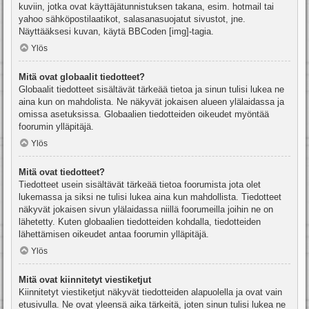
kuviin, jotka ovat käyttäjätunnistuksen takana, esim. hotmail tai
yahoo sähköpostilaatikot, salasanasuojatut sivustot, jne.
Näyttääksesi kuvan, käytä BBCoden [img]-tagia.
Ylös
Mitä ovat globaalit tiedotteet?
Globaalit tiedotteet sisältävät tärkeää tietoa ja sinun tulisi lukea ne
aina kun on mahdolista. Ne näkyvät jokaisen alueen ylälaidassa ja
omissa asetuksissa. Globaalien tiedotteiden oikeudet myöntää
foorumin ylläpitäjä.
Ylös
Mitä ovat tiedotteet?
Tiedotteet usein sisältävät tärkeää tietoa foorumista jota olet
lukemassa ja siksi ne tulisi lukea aina kun mahdollista. Tiedotteet
näkyvät jokaisen sivun ylälaidassa niillä foorumeilla joihin ne on
lähetetty. Kuten globaalien tiedotteiden kohdalla, tiedotteiden
lähettämisen oikeudet antaa foorumin ylläpitäjä.
Ylös
Mitä ovat kiinnitetyt viestiketjut
Kiinnitetyt viestiketjut näkyvät tiedotteiden alapuolella ja ovat vain
etusivulla. Ne ovat yleensä aika tärkeitä, joten sinun tulisi lukea ne