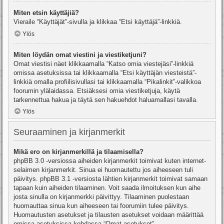
Miten etsin käyttäjiä?
Vieraile “Käyttäjät”-sivulla ja klikkaa “Etsi käyttäjä”-linkkiä.
Ylös
Miten löydän omat viestini ja viestiketjuni?
Omat viestisi näet klikkaamalla “Katso omia viestejäsi”-linkkiä
omissa asetuksissa tai klikkaamalla “Etsi käyttäjän viesteistä”-
linkkiä omalla profiilisivullasi tai klikkaamalla “Pikalinkit”-valikkoa
foorumin ylälaidassa. Etsiäksesi omia viestiketjuja, käytä
tarkennettua hakua ja täytä sen hakuehdot haluamallasi tavalla.
Ylös
Seuraaminen ja kirjanmerkit
Mikä ero on kirjanmerkillä ja tilaamisella?
phpBB 3.0 -versiossa aiheiden kirjanmerkit toimivat kuten internet-
selaimen kirjanmerkit. Sinua ei huomautettu jos aiheeseen tuli
päivitys. phpBB 3.1 -versiosta lähtien kirjanmerkit toimivat samaan
tapaan kuin aiheiden tilaaminen. Voit saada ilmoituksen kun aihe
josta sinulla on kirjanmerkki päivittyy. Tilaaminen puolestaan
huomauttaa sinua kun aiheeseen tai foorumiin tulee päivitys.
Huomautusten asetukset ja tilausten asetukset voidaan määrittää
omissa asetuksissa kohdassa “Omat asetukset”.