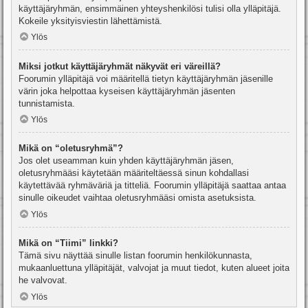
käyttäjäryhmän, ensimmäinen yhteyshenkilösi tulisi olla ylläpitäjä.
Kokeile yksityisviestin lähettämistä.
Ylös
Miksi jotkut käyttäjäryhmät näkyvät eri väreillä?
Foorumin ylläpitäjä voi määritellä tietyn käyttäjäryhmän jäsenille
värin joka helpottaa kyseisen käyttäjäryhmän jäsenten
tunnistamista.
Ylös
Mikä on “oletusryhmä”?
Jos olet useamman kuin yhden käyttäjäryhmän jäsen,
oletusryhmääsi käytetään määriteltäessä sinun kohdallasi
käytettävää ryhmäväriä ja titteliä. Foorumin ylläpitäjä saattaa antaa
sinulle oikeudet vaihtaa oletusryhmääsi omista asetuksista.
Ylös
Mikä on “Tiimi” linkki?
Tämä sivu näyttää sinulle listan foorumin henkilökunnasta,
mukaanluettuna ylläpitäjät, valvojat ja muut tiedot, kuten alueet joita
he valvovat.
Ylös