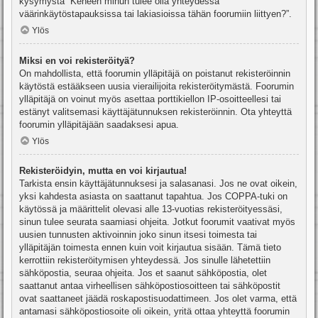
kysymystä “Keneen minun tulee olla yhteydessä
väärinkäytöstapauksissa tai lakiasioissa tähän foorumiin liittyen?”.
Ylös
Miksi en voi rekisteröityä?
On mahdollista, että foorumin ylläpitäjä on poistanut rekisteröinnin
käytöstä estääkseen uusia vierailijoita rekisteröitymästä. Foorumin
ylläpitäjä on voinut myös asettaa porttikiellon IP-osoitteellesi tai
estänyt valitsemasi käyttäjätunnuksen rekisteröinnin. Ota yhteyttä
foorumin ylläpitäjään saadaksesi apua.
Ylös
Rekisteröidyin, mutta en voi kirjautua!
Tarkista ensin käyttäjätunnuksesi ja salasanasi. Jos ne ovat oikein,
yksi kahdesta asiasta on saattanut tapahtua. Jos COPPA-tuki on
käytössä ja määrittelit olevasi alle 13-vuotias rekisteröityessäsi,
sinun tulee seurata saamiasi ohjeita. Jotkut foorumit vaativat myös
uusien tunnusten aktivoinnin joko sinun itsesi toimesta tai
ylläpitäjän toimesta ennen kuin voit kirjautua sisään. Tämä tieto
kerrottiin rekisteröitymisen yhteydessä. Jos sinulle lähetettiin
sähköpostia, seuraa ohjeita. Jos et saanut sähköpostia, olet
saattanut antaa virheellisen sähköpostiosoitteen tai sähköpostit
ovat saattaneet jäädä roskapostisuodattimeen. Jos olet varma, että
antamasi sähköpostiosoite oli oikein, yritä ottaa yhteyttä foorumin