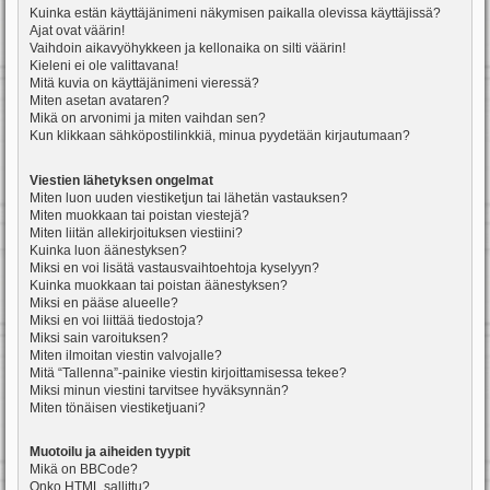
Kuinka estän käyttäjänimeni näkymisen paikalla olevissa käyttäjissä?
Ajat ovat väärin!
Vaihdoin aikavyöhykkeen ja kellonaika on silti väärin!
Kieleni ei ole valittavana!
Mitä kuvia on käyttäjänimeni vieressä?
Miten asetan avataren?
Mikä on arvonimi ja miten vaihdan sen?
Kun klikkaan sähköpostilinkkiä, minua pyydetään kirjautumaan?
Viestien lähetyksen ongelmat
Miten luon uuden viestiketjun tai lähetän vastauksen?
Miten muokkaan tai poistan viestejä?
Miten liitän allekirjoituksen viestiini?
Kuinka luon äänestyksen?
Miksi en voi lisätä vastausvaihtoehtoja kyselyyn?
Kuinka muokkaan tai poistan äänestyksen?
Miksi en pääse alueelle?
Miksi en voi liittää tiedostoja?
Miksi sain varoituksen?
Miten ilmoitan viestin valvojalle?
Mitä “Tallenna”-painike viestin kirjoittamisessa tekee?
Miksi minun viestini tarvitsee hyväksynnän?
Miten tönäisen viestiketjuani?
Muotoilu ja aiheiden tyypit
Mikä on BBCode?
Onko HTML sallittu?