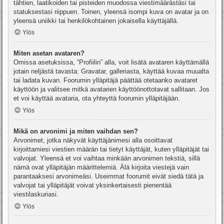
tähtien, laatikoiden tai pisteiden muodossa viestimäärästäsi tai
statuksestasi riippuen. Toinen, yleensä isompi kuva on avatar ja on
yleensä uniikki tai henkilökohtainen jokaisella käyttäjällä.
Ylös
Miten asetan avataren?
Omissa asetuksissa, “Profiilin” alla, voit lisätä avataren käyttämällä
jotain neljästä tavasta: Gravatar, galleriasta, käyttää kuvaa muualta
tai ladata kuvan. Foorumin ylläpitäjä päättää otetaanko avataret
käyttöön ja valitsee mitkä avatarien käyttöönottotavat sallitaan. Jos
et voi käyttää avataria, ota yhteyttä foorumin ylläpitäjään.
Ylös
Mikä on arvonimi ja miten vaihdan sen?
Arvonimet, jotka näkyvät käyttäjänimesi alla osoittavat
kirjoittamiesi viestien määrän tai tietyt käyttäjät, kuten ylläpitäjät tai
valvojat. Yleensä et voi vaihtaa minkään arvonimen tekstiä, sillä
nämä ovat ylläpitäjän määrittelemiä. Älä kirjoita viestejä vain
parantaaksesi arvonimeäsi. Useimmat foorumit eivät siedä tätä ja
valvojat tai ylläpitäjät voivat yksinkertaisesti pienentää
viestilaskuriasi.
Ylös