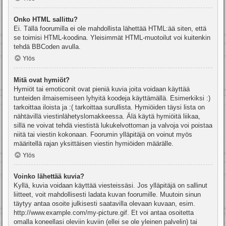
Onko HTML sallittu?
Ei. Tällä foorumilla ei ole mahdollista lähettää HTML:ää siten, että
se toimisi HTML-koodina. Yleisimmät HTML-muotoilut voi kuitenkin
tehdä BBCoden avulla.
Ylös
Mitä ovat hymiöt?
Hymiöt tai emoticonit ovat pieniä kuvia joita voidaan käyttää
tunteiden ilmaisemiseen lyhyitä koodeja käyttämällä. Esimerkiksi :)
tarkoittaa iloista ja :( tarkoittaa surullista. Hymiöiden täysi lista on
nähtävillä viestinlähetyslomakkeessa. Älä käytä hymiöitä liikaa,
sillä ne voivat tehdä viestistä lukukelvottoman ja valvoja voi poistaa
niitä tai viestin kokonaan. Foorumin ylläpitäjä on voinut myös
määritellä rajan yksittäisen viestin hymiöiden määrälle.
Ylös
Voinko lähettää kuvia?
Kyllä, kuvia voidaan käyttää viesteissäsi. Jos ylläpitäjä on sallinut
liitteet, voit mahdollisesti ladata kuvan foorumille. Muutoin sinun
täytyy antaa osoite julkisesti saatavilla olevaan kuvaan, esim.
http://www.example.com/my-picture.gif. Et voi antaa osoitetta
omalla koneellasi oleviin kuviin (ellei se ole yleinen palvelin) tai