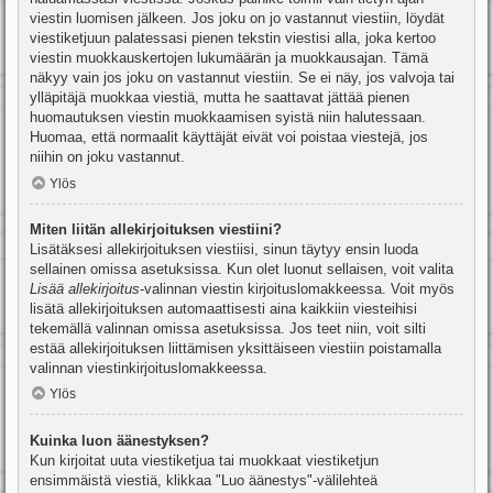
viestin luomisen jälkeen. Jos joku on jo vastannut viestiin, löydät
viestiketjuun palatessasi pienen tekstin viestisi alla, joka kertoo
viestin muokkauskertojen lukumäärän ja muokkausajan. Tämä
näkyy vain jos joku on vastannut viestiin. Se ei näy, jos valvoja tai
ylläpitäjä muokkaa viestiä, mutta he saattavat jättää pienen
huomautuksen viestin muokkaamisen syistä niin halutessaan.
Huomaa, että normaalit käyttäjät eivät voi poistaa viestejä, jos
niihin on joku vastannut.
Ylös
Miten liitän allekirjoituksen viestiini?
Lisätäksesi allekirjoituksen viestiisi, sinun täytyy ensin luoda
sellainen omissa asetuksissa. Kun olet luonut sellaisen, voit valita
Lisää allekirjoitus
-valinnan viestin kirjoituslomakkeessa. Voit myös
lisätä allekirjoituksen automaattisesti aina kaikkiin viesteihisi
tekemällä valinnan omissa asetuksissa. Jos teet niin, voit silti
estää allekirjoituksen liittämisen yksittäiseen viestiin poistamalla
valinnan viestinkirjoituslomakkeessa.
Ylös
Kuinka luon äänestyksen?
Kun kirjoitat uuta viestiketjua tai muokkaat viestiketjun
ensimmäistä viestiä, klikkaa "Luo äänestys"-välilehteä