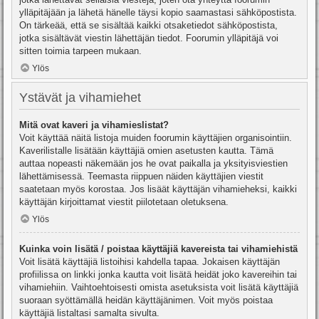
ylläpitäjään ja lähetä hänelle täysi kopio saamastasi sähköpostista.
On tärkeää, että se sisältää kaikki otsaketiedot sähköpostista,
jotka sisältävät viestin lähettäjän tiedot. Foorumin ylläpitäjä voi
sitten toimia tarpeen mukaan.
Ylös
Ystävät ja vihamiehet
Mitä ovat kaveri ja vihamieslistat?
Voit käyttää näitä listoja muiden foorumin käyttäjien organisointiin.
Kaverilistalle lisätään käyttäjiä omien asetusten kautta. Tämä
auttaa nopeasti näkemään jos he ovat paikalla ja yksityisviestien
lähettämisessä. Teemasta riippuen näiden käyttäjien viestit
saatetaan myös korostaa. Jos lisäät käyttäjän vihamieheksi, kaikki
käyttäjän kirjoittamat viestit piilotetaan oletuksena.
Ylös
Kuinka voin lisätä / poistaa käyttäjiä kavereista tai vihamiehistä
Voit lisätä käyttäjiä listoihisi kahdella tapaa. Jokaisen käyttäjän
profiilissa on linkki jonka kautta voit lisätä heidät joko kavereihin tai
vihamiehiin. Vaihtoehtoisesti omista asetuksista voit lisätä käyttäjiä
suoraan syöttämällä heidän käyttäjänimen. Voit myös poistaa
käyttäjiä listaltasi samalta sivulta.