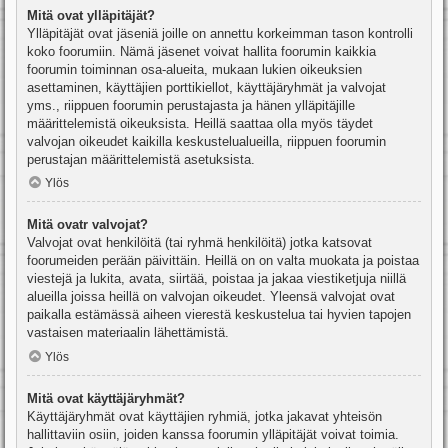
Mitä ovat ylläpitäjät?
Ylläpitäjät ovat jäseniä joille on annettu korkeimman tason kontrolli
koko foorumiin. Nämä jäsenet voivat hallita foorumin kaikkia
foorumin toiminnan osa-alueita, mukaan lukien oikeuksien
asettaminen, käyttäjien porttikiellot, käyttäjäryhmät ja valvojat
yms., riippuen foorumin perustajasta ja hänen ylläpitäjille
määrittelemistä oikeuksista. Heillä saattaa olla myös täydet
valvojan oikeudet kaikilla keskustelualueilla, riippuen foorumin
perustajan määrittelemistä asetuksista.
Ylös
Mitä ovatr valvojat?
Valvojat ovat henkilöitä (tai ryhmä henkilöitä) jotka katsovat
foorumeiden perään päivittäin. Heillä on on valta muokata ja poistaa
viestejä ja lukita, avata, siirtää, poistaa ja jakaa viestiketjuja niillä
alueilla joissa heillä on valvojan oikeudet. Yleensä valvojat ovat
paikalla estämässä aiheen vierestä keskustelua tai hyvien tapojen
vastaisen materiaalin lähettämistä.
Ylös
Mitä ovat käyttäjäryhmät?
Käyttäjäryhmät ovat käyttäjien ryhmiä, jotka jakavat yhteisön
hallittaviin osiin, joiden kanssa foorumin ylläpitäjät voivat toimia.