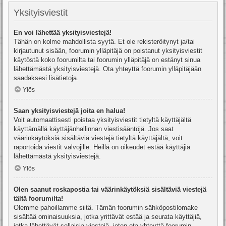
Yksityisviestit
En voi lähettää yksityisviestejä!
Tähän on kolme mahdollista syytä. Et ole rekisteröitynyt ja/tai
kirjautunut sisään, foorumin ylläpitäjä on poistanut yksityisviestit
käytöstä koko foorumilta tai foorumin ylläpitäjä on estänyt sinua
lähettämästä yksityisviestejä. Ota yhteyttä foorumin ylläpitäjään
saadaksesi lisätietoja.
Ylös
Saan yksityisviestejä joita en halua!
Voit automaattisesti poistaa yksityisviestit tietyltä käyttäjältä
käyttämällä käyttäjänhallinnan viestisääntöjä. Jos saat
väärinkäytöksiä sisältäviä viestejä tietyltä käyttäjältä, voit
raportoida viestit valvojille. Heillä on oikeudet estää käyttäjiä
lähettämästä yksityisviestejä.
Ylös
Olen saanut roskapostia tai väärinkäytöksiä sisältäviä viestejä
tältä foorumilta!
Olemme pahoillamme siitä. Tämän foorumin sähköpostilomake
sisältää ominaisuuksia, jotka yrittävät estää ja seurata käyttäjiä,
jotka lähettävät sellaisia viestejä, joten ota yhteyttä foorumin