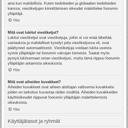
aina kun mahdollista. Kuten tiedotteiden ja globaalien tiedotteiden
kanssa, viestiketjujen kiinnittämisen oikeudet määrittelee foorumin
ylläpitäjä.
Ylös
Mitä ovat lukitut viestiketjut?
Lukitut viestiketjut ovat viestiketjuja, joihin ei voi enää lähettää
vastauksia ja mahdolliset kyselyt joita viestiketjussa oli, ovat
päättyneet automaattisesti. Viestiketjuja voidaan lukita useista
syistä ylläpitäjän tai foorumin valvojan toimesta. Saatat myös
pystyä lukitsemaan oman viestiketjusi, mutta tämä riippuu foorumin
ylläpitäjän antamista oikeuksista.
Ylös
Mitä ovat aiheiden kuvakkeet?
Aiheiden kuvakkeet ovat aiheen aloittajan valitsemia kuvakkeita
joiden on tarkoitus kuvastaa niiden sisältöä. Aiheiden kuvakkeiden
käyttöoikeudet riippuvat foorumin ylläpitäjän määrittelemistä
oikeuksista.
Ylös
Käyttäjätasot ja ryhmät