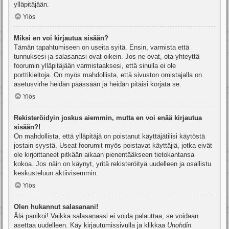
ylläpitäjään.
Ylös
Miksi en voi kirjautua sisään?
Tämän tapahtumiseen on useita syitä. Ensin, varmista että
tunnuksesi ja salasanasi ovat oikein. Jos ne ovat, ota yhteyttä
foorumin ylläpitäjään varmistaaksesi, että sinulla ei ole
porttikieltoja. On myös mahdollista, että sivuston omistajalla on
asetusvirhe heidän päässään ja heidän pitäisi korjata se.
Ylös
Rekisteröidyin joskus aiemmin, mutta en voi enää kirjautua
sisään?!
On mahdollista, että ylläpitäjä on poistanut käyttäjätilisi käytöstä
jostain syystä. Useat foorumit myös poistavat käyttäjiä, jotka eivät
ole kirjoittaneet pitkään aikaan pienentääkseen tietokantansa
kokoa. Jos näin on käynyt, yritä rekisteröityä uudelleen ja osallistu
keskusteluun aktiivisemmin.
Ylös
Olen hukannut salasanani!
Älä panikoi! Vaikka salasanaasi ei voida palauttaa, se voidaan
asettaa uudelleen. Käy kirjautumissivulla ja klikkaa
Unohdin