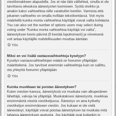
viestilomakkeen alapuolella. Jos et näe tätä välilehteä, sinulla ei ole
tarvittavia oikeuksia äänestysten luomiseen. Syötä otsikko ja
ainakin kaksi vaihtoehtoa niille varattuihin kenttiin. Varmista että
jokainen vaihtoehto on omalla rivillään tekstikentässä. Voit myös
määritellä kuinka monta vaihtoehtoa käyttäjät voivat valita kohdasta
You can also set the number of options users may select during
voting under “Kuinka monta vaihtoehtoa käyttäjä voi valita”,
äänestyksen kesto päivinä (0 kestää loputtomasti) ja viimeisenä
voit antaa käyttäjille mahdollisuuden muuttaa ääntään.
Ylös
Miksi en voi lisätä vastausvaihtoehtoja kyselyyn?
Kyselyn vastausvaihtoehtojen määrä on foorumin ylläpitäjän
määrittelemä. Jos tarvitset enemmän vaihtoehtoja kuin on sallittu,
ota yhteyttä foorumin ylläpitäjään.
Ylös
Kuinka muokkaan tai poistan äänestyksen?
Kuten viestien kanssa, äänestyksiä voi muokata vain alkuperäinen
lähettäjä, valvoja tai ylläpitäjä. Muokataksesi äänestystä, muokkaa
ensimmäistä viestiä viestiketjussa. Äänestys on aina kytketty
viestiketjun ensimmäiseen viestiin. Jos kukaan ei ole vielä
äänestänyt, käyttäjät voivat poistaa äänestyksen tai muokata mitä
tahansa äänestyksen asetusta. Jos käyttäjät ovat kuitenkin jo