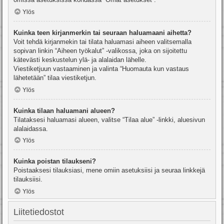
Ylös
Kuinka teen kirjanmerkin tai seuraan haluamaani aihetta?
Voit tehdä kirjanmekin tai tilata haluamasi aiheen valitsemalla
sopivan linkin “Aiheen työkalut” -valikossa, joka on sijoitettu
kätevästi keskustelun ylä- ja alalaidan lähelle.
Viestiketjuun vastaaminen ja valinta “Huomauta kun vastaus
lähetetään” tilaa viestiketjun.
Ylös
Kuinka tilaan haluamani alueen?
Tilataksesi haluamasi alueen, valitse “Tilaa alue” -linkki, aluesivun
alalaidassa.
Ylös
Kuinka poistan tilaukseni?
Poistaaksesi tilauksiasi, mene omiin asetuksiisi ja seuraa linkkejä
tilauksiisi.
Ylös
Liitetiedostot