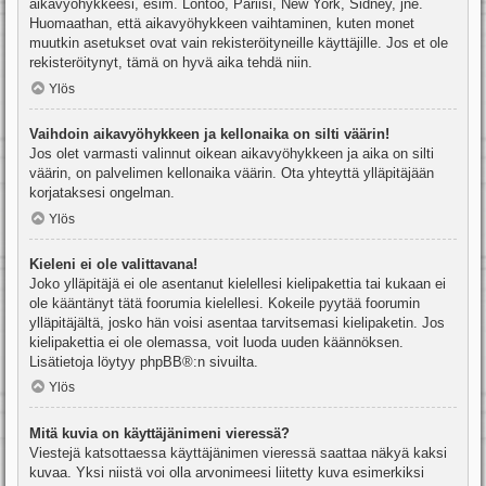
aikavyöhykkeesi, esim. Lontoo, Pariisi, New York, Sidney, jne.
Huomaathan, että aikavyöhykkeen vaihtaminen, kuten monet
muutkin asetukset ovat vain rekisteröityneille käyttäjille. Jos et ole
rekisteröitynyt, tämä on hyvä aika tehdä niin.
Ylös
Vaihdoin aikavyöhykkeen ja kellonaika on silti väärin!
Jos olet varmasti valinnut oikean aikavyöhykkeen ja aika on silti
väärin, on palvelimen kellonaika väärin. Ota yhteyttä ylläpitäjään
korjataksesi ongelman.
Ylös
Kieleni ei ole valittavana!
Joko ylläpitäjä ei ole asentanut kielellesi kielipakettia tai kukaan ei
ole kääntänyt tätä foorumia kielellesi. Kokeile pyytää foorumin
ylläpitäjältä, josko hän voisi asentaa tarvitsemasi kielipaketin. Jos
kielipakettia ei ole olemassa, voit luoda uuden käännöksen.
Lisätietoja löytyy
phpBB
®:n sivuilta.
Ylös
Mitä kuvia on käyttäjänimeni vieressä?
Viestejä katsottaessa käyttäjänimen vieressä saattaa näkyä kaksi
kuvaa. Yksi niistä voi olla arvonimeesi liitetty kuva esimerkiksi