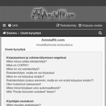
UKK
Rekisteröidy
Kirjaudu sisään
E
Etusivu
Usein kysyttyä
t
Amstaffit.com
Amstaffiaiheista keskustelua
s
Usein kysyttyä
i
Kirjautumisen ja rekisteröitymisen ongelmat
Miksi minun pitää rekisteröityä?
Mikä on COPPA?
Miksi en voi rekisteröityä?
Rekisteröidyin, mutta en voi kirjautua!
Miksi en voi kirjautua sisään?
Rekisteröidyin joskus aiemmin, mutta en voi enää kirjautua sisään?!
Olen hukannut salasanani!
Miksi minut kirjataan ulos automaattisesti?
Mitä “Poista foorumin evästeet” tekee?
Käyttäjän asetukset
Miten muutan asetuksiani?