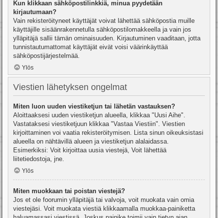
Kun klikkaan sähköpostilinkkiä, minua pyydetään
kirjautumaan?
Vain rekisteröityneet käyttäjät voivat lähettää sähköpostia muille
käyttäjille sisäänrakennetulla sähköpostilomakkeella ja vain jos
ylläpitäjä sallii tämän ominaisuuden. Kirjautuminen vaaditaan, jotta
tunnistautumattomat käyttäjät eivät voisi väärinkäyttää
sähköpostijärjestelmää.
Ylös
Viestien lähetyksen ongelmat
Miten luon uuden viestiketjun tai lähetän vastauksen?
Aloittaaksesi uuden viestiketjun alueella, klikkaa "Uusi Aihe".
Vastataksesi viestiketjuun klikkaa "Vastaa Viestiin". Viestien
kirjoittaminen voi vaatia rekisteröitymisen. Lista sinun oikeuksistasi
alueella on nähtävillä alueen ja viestiketjun alalaidassa.
Esimerkiksi: Voit kirjoittaa uusia viestejä, Voit lähettää
liitetiedostoja, jne.
Ylös
Miten muokkaan tai poistan viestejä?
Jos et ole foorumin ylläpitäjä tai valvoja, voit muokata vain omia
viestejäsi. Voit muokata viestiä klikkaamalla muokkaa-painiketta
haluamassasi viestissä. Joskus painike toimii vain tietyn ajan