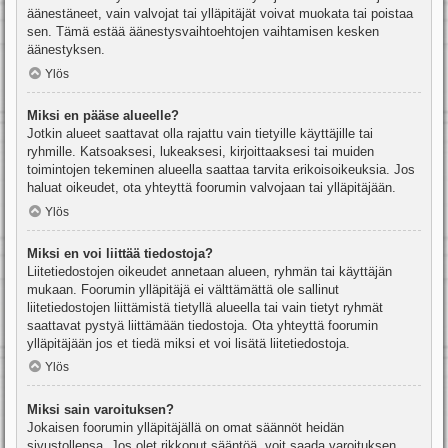
äänestäneet, vain valvojat tai ylläpitäjät voivat muokata tai poistaa
sen. Tämä estää äänestysvaihtoehtojen vaihtamisen kesken
äänestyksen.
Ylös
Miksi en pääse alueelle?
Jotkin alueet saattavat olla rajattu vain tietyille käyttäjille tai
ryhmille. Katsoaksesi, lukeaksesi, kirjoittaaksesi tai muiden
toimintojen tekeminen alueella saattaa tarvita erikoisoikeuksia. Jos
haluat oikeudet, ota yhteyttä foorumin valvojaan tai ylläpitäjään.
Ylös
Miksi en voi liittää tiedostoja?
Liitetiedostojen oikeudet annetaan alueen, ryhmän tai käyttäjän
mukaan. Foorumin ylläpitäjä ei välttämättä ole sallinut
liitetiedostojen liittämistä tietyllä alueella tai vain tietyt ryhmät
saattavat pystyä liittämään tiedostoja. Ota yhteyttä foorumin
ylläpitäjään jos et tiedä miksi et voi lisätä liitetiedostoja.
Ylös
Miksi sain varoituksen?
Jokaisen foorumin ylläpitäjällä on omat säännöt heidän
sivustollensa. Jos olet rikkonut sääntöä, voit saada varoituksen.