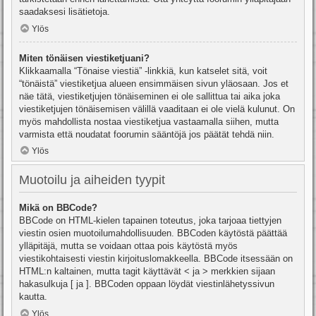
saadaksesi lisätietoja.
Ylös
Miten tönäisen viestiketjuani?
Klikkaamalla “Tönaise viestiä” -linkkiä, kun katselet sitä, voit
“tönäistä” viestiketjua alueen ensimmäisen sivun yläosaan. Jos et
näe tätä, viestiketjujen tönäiseminen ei ole sallittua tai aika joka
viestiketjujen tönäisemisen välillä vaaditaan ei ole vielä kulunut. On
myös mahdollista nostaa viestiketjua vastaamalla siihen, mutta
varmista että noudatat foorumin sääntöjä jos päätät tehdä niin.
Ylös
Muotoilu ja aiheiden tyypit
Mikä on BBCode?
BBCode on HTML-kielen tapainen toteutus, joka tarjoaa tiettyjen
viestin osien muotoilumahdollisuuden. BBCoden käytöstä päättää
ylläpitäjä, mutta se voidaan ottaa pois käytöstä myös
viestikohtaisesti viestin kirjoituslomakkeella. BBCode itsessään on
HTML:n kaltainen, mutta tagit käyttävät < ja > merkkien sijaan
hakasulkuja [ ja ]. BBCoden oppaan löydät viestinlähetyssivun
kautta.
Ylös