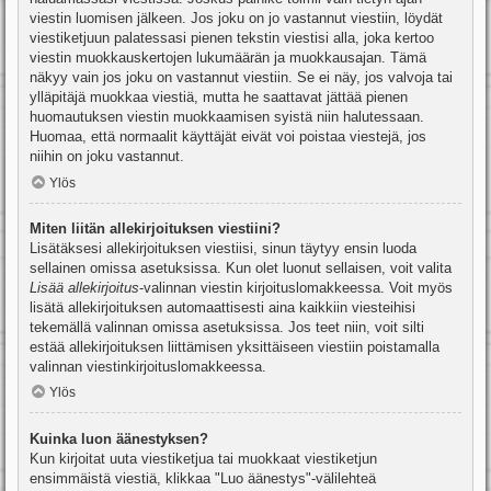
viestin luomisen jälkeen. Jos joku on jo vastannut viestiin, löydät
viestiketjuun palatessasi pienen tekstin viestisi alla, joka kertoo
viestin muokkauskertojen lukumäärän ja muokkausajan. Tämä
näkyy vain jos joku on vastannut viestiin. Se ei näy, jos valvoja tai
ylläpitäjä muokkaa viestiä, mutta he saattavat jättää pienen
huomautuksen viestin muokkaamisen syistä niin halutessaan.
Huomaa, että normaalit käyttäjät eivät voi poistaa viestejä, jos
niihin on joku vastannut.
Ylös
Miten liitän allekirjoituksen viestiini?
Lisätäksesi allekirjoituksen viestiisi, sinun täytyy ensin luoda
sellainen omissa asetuksissa. Kun olet luonut sellaisen, voit valita
Lisää allekirjoitus
-valinnan viestin kirjoituslomakkeessa. Voit myös
lisätä allekirjoituksen automaattisesti aina kaikkiin viesteihisi
tekemällä valinnan omissa asetuksissa. Jos teet niin, voit silti
estää allekirjoituksen liittämisen yksittäiseen viestiin poistamalla
valinnan viestinkirjoituslomakkeessa.
Ylös
Kuinka luon äänestyksen?
Kun kirjoitat uuta viestiketjua tai muokkaat viestiketjun
ensimmäistä viestiä, klikkaa "Luo äänestys"-välilehteä