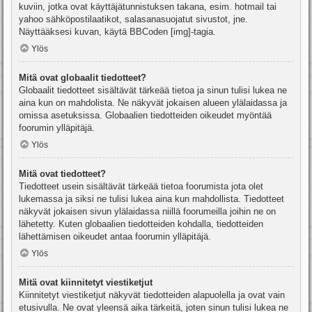
kuviin, jotka ovat käyttäjätunnistuksen takana, esim. hotmail tai
yahoo sähköpostilaatikot, salasanasuojatut sivustot, jne.
Näyttääksesi kuvan, käytä BBCoden [img]-tagia.
Ylös
Mitä ovat globaalit tiedotteet?
Globaalit tiedotteet sisältävät tärkeää tietoa ja sinun tulisi lukea ne
aina kun on mahdolista. Ne näkyvät jokaisen alueen ylälaidassa ja
omissa asetuksissa. Globaalien tiedotteiden oikeudet myöntää
foorumin ylläpitäjä.
Ylös
Mitä ovat tiedotteet?
Tiedotteet usein sisältävät tärkeää tietoa foorumista jota olet
lukemassa ja siksi ne tulisi lukea aina kun mahdollista. Tiedotteet
näkyvät jokaisen sivun ylälaidassa niillä foorumeilla joihin ne on
lähetetty. Kuten globaalien tiedotteiden kohdalla, tiedotteiden
lähettämisen oikeudet antaa foorumin ylläpitäjä.
Ylös
Mitä ovat kiinnitetyt viestiketjut
Kiinnitetyt viestiketjut näkyvät tiedotteiden alapuolella ja ovat vain
etusivulla. Ne ovat yleensä aika tärkeitä, joten sinun tulisi lukea ne