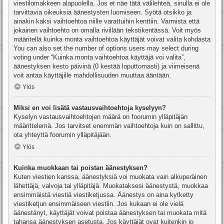
viestilomakkeen alapuolella. Jos et näe tätä välilehteä, sinulla ei ole
tarvittavia oikeuksia äänestysten luomiseen. Syötä otsikko ja
ainakin kaksi vaihtoehtoa niille varattuihin kenttiin. Varmista että
jokainen vaihtoehto on omalla rivillään tekstikentässä. Voit myös
määritellä kuinka monta vaihtoehtoa käyttäjät voivat valita kohdasta
You can also set the number of options users may select during
voting under “Kuinka monta vaihtoehtoa käyttäjä voi valita”,
äänestyksen kesto päivinä (0 kestää loputtomasti) ja viimeisenä
voit antaa käyttäjille mahdollisuuden muuttaa ääntään.
Ylös
Miksi en voi lisätä vastausvaihtoehtoja kyselyyn?
Kyselyn vastausvaihtoehtojen määrä on foorumin ylläpitäjän
määrittelemä. Jos tarvitset enemmän vaihtoehtoja kuin on sallittu,
ota yhteyttä foorumin ylläpitäjään.
Ylös
Kuinka muokkaan tai poistan äänestyksen?
Kuten viestien kanssa, äänestyksiä voi muokata vain alkuperäinen
lähettäjä, valvoja tai ylläpitäjä. Muokataksesi äänestystä, muokkaa
ensimmäistä viestiä viestiketjussa. Äänestys on aina kytketty
viestiketjun ensimmäiseen viestiin. Jos kukaan ei ole vielä
äänestänyt, käyttäjät voivat poistaa äänestyksen tai muokata mitä
tahansa äänestyksen asetusta. Jos käyttäjät ovat kuitenkin jo