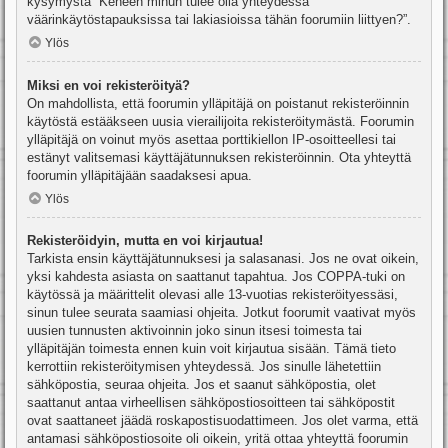
kysymystä “Keneen minun tulee olla yhteydessä
väärinkäytöstapauksissa tai lakiasioissa tähän foorumiin liittyen?”.
Ylös
Miksi en voi rekisteröityä?
On mahdollista, että foorumin ylläpitäjä on poistanut rekisteröinnin
käytöstä estääkseen uusia vierailijoita rekisteröitymästä. Foorumin
ylläpitäjä on voinut myös asettaa porttikiellon IP-osoitteellesi tai
estänyt valitsemasi käyttäjätunnuksen rekisteröinnin. Ota yhteyttä
foorumin ylläpitäjään saadaksesi apua.
Ylös
Rekisteröidyin, mutta en voi kirjautua!
Tarkista ensin käyttäjätunnuksesi ja salasanasi. Jos ne ovat oikein,
yksi kahdesta asiasta on saattanut tapahtua. Jos COPPA-tuki on
käytössä ja määrittelit olevasi alle 13-vuotias rekisteröityessäsi,
sinun tulee seurata saamiasi ohjeita. Jotkut foorumit vaativat myös
uusien tunnusten aktivoinnin joko sinun itsesi toimesta tai
ylläpitäjän toimesta ennen kuin voit kirjautua sisään. Tämä tieto
kerrottiin rekisteröitymisen yhteydessä. Jos sinulle lähetettiin
sähköpostia, seuraa ohjeita. Jos et saanut sähköpostia, olet
saattanut antaa virheellisen sähköpostiosoitteen tai sähköpostit
ovat saattaneet jäädä roskapostisuodattimeen. Jos olet varma, että
antamasi sähköpostiosoite oli oikein, yritä ottaa yhteyttä foorumin