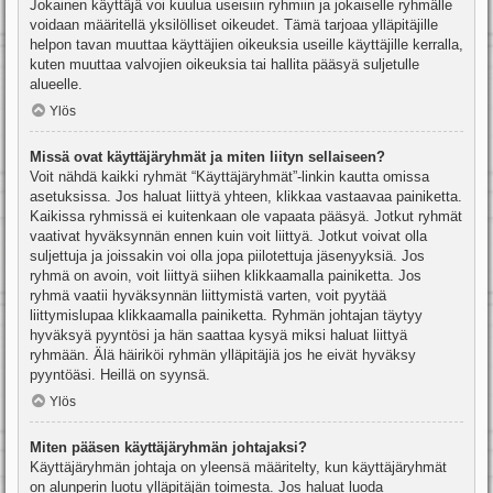
Jokainen käyttäjä voi kuulua useisiin ryhmiin ja jokaiselle ryhmälle
voidaan määritellä yksilölliset oikeudet. Tämä tarjoaa ylläpitäjille
helpon tavan muuttaa käyttäjien oikeuksia useille käyttäjille kerralla,
kuten muuttaa valvojien oikeuksia tai hallita pääsyä suljetulle
alueelle.
Ylös
Missä ovat käyttäjäryhmät ja miten liityn sellaiseen?
Voit nähdä kaikki ryhmät “Käyttäjäryhmät”-linkin kautta omissa
asetuksissa. Jos haluat liittyä yhteen, klikkaa vastaavaa painiketta.
Kaikissa ryhmissä ei kuitenkaan ole vapaata pääsyä. Jotkut ryhmät
vaativat hyväksynnän ennen kuin voit liittyä. Jotkut voivat olla
suljettuja ja joissakin voi olla jopa piilotettuja jäsenyyksiä. Jos
ryhmä on avoin, voit liittyä siihen klikkaamalla painiketta. Jos
ryhmä vaatii hyväksynnän liittymistä varten, voit pyytää
liittymislupaa klikkaamalla painiketta. Ryhmän johtajan täytyy
hyväksyä pyyntösi ja hän saattaa kysyä miksi haluat liittyä
ryhmään. Älä häiriköi ryhmän ylläpitäjiä jos he eivät hyväksy
pyyntöäsi. Heillä on syynsä.
Ylös
Miten pääsen käyttäjäryhmän johtajaksi?
Käyttäjäryhmän johtaja on yleensä määritelty, kun käyttäjäryhmät
on alunperin luotu ylläpitäjän toimesta. Jos haluat luoda