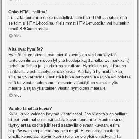
Onko HTML sallittu?
Ei. Tällä foorumilla ei ole mahdollista lähettää HTML:ää siten, että
se toimisi HTML-koodina. Yleisimmät HTML-muotoilut voi kuitenkin
tehdä BBCoden avulla.
Ylös
Mitä ovat hymiöt?
Hymiöt tai emoticonit ovat pieniä kuvia joita voidaan käyttää
tunteiden ilmaisemiseen lyhyitä koodeja käyttämällä. Esimerkiksi :)
tarkoittaa iloista ja :( tarkoittaa surullista. Hymiöiden täysi lista on
nähtävillä viestinlähetyslomakkeessa. Älä käytä hymiöitä liikaa,
sillä ne voivat tehdä viestistä lukukelvottoman ja valvoja voi poistaa
niitä tai viestin kokonaan. Foorumin ylläpitäjä on voinut myös
määritellä rajan yksittäisen viestin hymiöiden määrälle.
Ylös
Voinko lähettää kuvia?
Kyllä, kuvia voidaan käyttää viesteissäsi. Jos ylläpitäjä on sallinut
liitteet, voit mahdollisesti ladata kuvan foorumille. Muutoin sinun
täytyy antaa osoite julkisesti saatavilla olevaan kuvaan, esim.
http://www.example.com/my-picture.gif. Et voi antaa osoitetta
omalla koneellasi oleviin kuviin (ellei se ole yleinen palvelin) tai