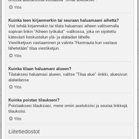
Ylös
Kuinka teen kirjanmerkin tai seuraan haluamaani aihetta?
Voit tehdä kirjanmekin tai tilata haluamasi aiheen valitsemalla
sopivan linkin “Aiheen työkalut” -valikossa, joka on sijoitettu
kätevästi keskustelun ylä- ja alalaidan lähelle.
Viestiketjuun vastaaminen ja valinta “Huomauta kun vastaus
lähetetään” tilaa viestiketjun.
Ylös
Kuinka tilaan haluamani alueen?
Tilataksesi haluamasi alueen, valitse “Tilaa alue” -linkki, aluesivun
alalaidassa.
Ylös
Kuinka poistan tilaukseni?
Poistaaksesi tilauksiasi, mene omiin asetuksiisi ja seuraa linkkejä
tilauksiisi.
Ylös
Liitetiedostot