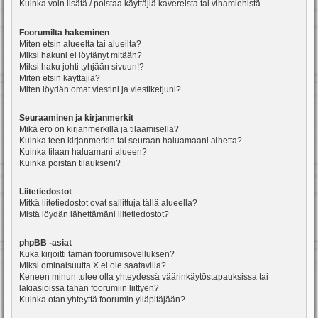
Kuinka voin lisätä / poistaa käyttäjiä kavereista tai vihamiehistä
Foorumilta hakeminen
Miten etsin alueelta tai alueilta?
Miksi hakuni ei löytänyt mitään?
Miksi haku johti tyhjään sivuun!?
Miten etsin käyttäjiä?
Miten löydän omat viestini ja viestiketjuni?
Seuraaminen ja kirjanmerkit
Mikä ero on kirjanmerkillä ja tilaamisella?
Kuinka teen kirjanmerkin tai seuraan haluamaani aihetta?
Kuinka tilaan haluamani alueen?
Kuinka poistan tilaukseni?
Liitetiedostot
Mitkä liitetiedostot ovat sallittuja tällä alueella?
Mistä löydän lähettämäni liitetiedostot?
phpBB -asiat
Kuka kirjoitti tämän foorumisovelluksen?
Miksi ominaisuutta X ei ole saatavilla?
Keneen minun tulee olla yhteydessä väärinkäytöstapauksissa tai
lakiasioissa tähän foorumiin liittyen?
Kuinka otan yhteyttä foorumin ylläpitäjään?