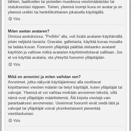
tähtien, laatikoiden tai pisteiden muodossa viestimäärästäsi tai
statuksestasi riippuen. Toinen, yleensä isompi kuva on avatar ja on
yleensä uniikki tai henkilökohtainen jokaisella käyttäjällä.
Ylös
Miten asetan avataren?
Omissa asetuksissa, “Profiilin” alla, voit lisätä avataren käyttämällä
jotain neljästä tavasta: Gravatar, galleriasta, käyttää kuvaa muualta
tai ladata kuvan. Foorumin ylläpitäjä päättää otetaanko avataret
käyttöön ja valitsee mitkä avatarien käyttöönottotavat sallitaan. Jos
et voi käyttää avataria, ota yhteyttä foorumin ylläpitäjään.
Ylös
Mikä on arvonimi ja miten vaihdan sen?
Arvonimet, jotka näkyvät käyttäjänimesi alla osoittavat
kirjoittamiesi viestien määrän tai tietyt käyttäjät, kuten ylläpitäjät tai
valvojat. Yleensä et voi vaihtaa minkään arvonimen tekstiä, sillä
nämä ovat ylläpitäjän määrittelemiä. Älä kirjoita viestejä vain
parantaaksesi arvonimeäsi. Useimmat foorumit eivät siedä tätä ja
valvojat tai ylläpitäjät voivat yksinkertaisesti pienentää
viestilaskuriasi.
Ylös