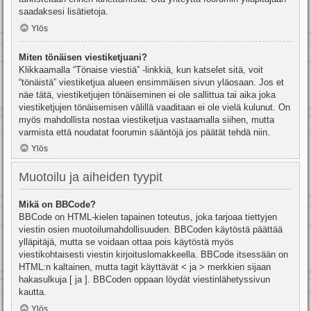
saadaksesi lisätietoja.
Ylös
Miten tönäisen viestiketjuani?
Klikkaamalla “Tönaise viestiä” -linkkiä, kun katselet sitä, voit
“tönäistä” viestiketjua alueen ensimmäisen sivun yläosaan. Jos et
näe tätä, viestiketjujen tönäiseminen ei ole sallittua tai aika joka
viestiketjujen tönäisemisen välillä vaaditaan ei ole vielä kulunut. On
myös mahdollista nostaa viestiketjua vastaamalla siihen, mutta
varmista että noudatat foorumin sääntöjä jos päätät tehdä niin.
Ylös
Muotoilu ja aiheiden tyypit
Mikä on BBCode?
BBCode on HTML-kielen tapainen toteutus, joka tarjoaa tiettyjen
viestin osien muotoilumahdollisuuden. BBCoden käytöstä päättää
ylläpitäjä, mutta se voidaan ottaa pois käytöstä myös
viestikohtaisesti viestin kirjoituslomakkeella. BBCode itsessään on
HTML:n kaltainen, mutta tagit käyttävät < ja > merkkien sijaan
hakasulkuja [ ja ]. BBCoden oppaan löydät viestinlähetyssivun
kautta.
Ylös