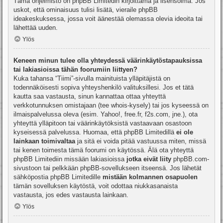
Tämä ohjelmisto on phpBB Limitedin kirjoittama ja lisensoima. Jos
uskot, että ominaisuus tulisi lisätä, vieraile
phpBB
ideakeskuksessa
, jossa voit äänestää olemassa olevia ideoita tai
lähettää uuden.
Ylös
Keneen minun tulee olla yhteydessä väärinkäytöstapauksissa
tai lakiasioissa tähän foorumiin liittyen?
Kuka tahansa “Tiimi”-sivulla mainituista ylläpitäjistä on
todennäköisesti sopiva yhteyshenkilö valituksillesi. Jos et tätä
kautta saa vastausta, sinun kannattaa ottaa yhteyttä
verkkotunnuksen omistajaan (tee
whois-kysely
) tai jos kyseessä on
ilmaispalvelussa oleva (esim. Yahoo!, free.fr, f2s.com, jne.), ota
yhteyttä ylläpitoon tai väärinkäytöksistä vastaavaan osastoon
kyseisessä palvelussa. Huomaa, että phpBB Limitedillä
ei ole
lainkaan toimivaltaa
ja sitä ei voida pitää vastuussa miten, missä
tai kenen toimesta tämä foorumi on käytössä. Älä ota yhteyttä
phpBB Limitediin missään lakiasioissa
jotka eivät liity
phpBB.com-
sivustoon tai pelkkään phpBB-sovellukseen itseensä. Jos lähetät
sähköpostia phpBB Limitedille
mistään kolmannen osapuolen
tämän sovelluksen käytöstä, voit odottaa niukkasanaista
vastausta, jos edes vastausta lainkaan.
Ylös