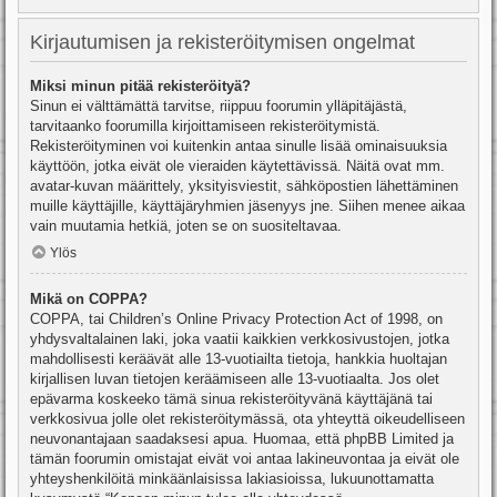
Kirjautumisen ja rekisteröitymisen ongelmat
Miksi minun pitää rekisteröityä?
Sinun ei välttämättä tarvitse, riippuu foorumin ylläpitäjästä,
tarvitaanko foorumilla kirjoittamiseen rekisteröitymistä.
Rekisteröityminen voi kuitenkin antaa sinulle lisää ominaisuuksia
käyttöön, jotka eivät ole vieraiden käytettävissä. Näitä ovat mm.
avatar-kuvan määrittely, yksityisviestit, sähköpostien lähettäminen
muille käyttäjille, käyttäjäryhmien jäsenyys jne. Siihen menee aikaa
vain muutamia hetkiä, joten se on suositeltavaa.
Ylös
Mikä on COPPA?
COPPA, tai Children’s Online Privacy Protection Act of 1998, on
yhdysvaltalainen laki, joka vaatii kaikkien verkkosivustojen, jotka
mahdollisesti keräävät alle 13-vuotiailta tietoja, hankkia huoltajan
kirjallisen luvan tietojen keräämiseen alle 13-vuotiaalta. Jos olet
epävarma koskeeko tämä sinua rekisteröityvänä käyttäjänä tai
verkkosivua jolle olet rekisteröitymässä, ota yhteyttä oikeudelliseen
neuvonantajaan saadaksesi apua. Huomaa, että phpBB Limited ja
tämän foorumin omistajat eivät voi antaa lakineuvontaa ja eivät ole
yhteyshenkilöitä minkäänlaisissa lakiasioissa, lukuunottamatta