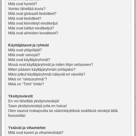
Mitä ovat hymiöt?
Voinko lähettää kuvia?
Mitä ovat globaalit tiedotteet?
Mitä ovat tiedotteet?
Mitä ovat kiinnitetyt viestiketjut
Mitä ovat lukitut viestiketjut?
Mitä ovat aiheiden kuvakkeet?
Käyttäjätasot ja ryhmät
Mitä ovat ylläpitäjät?
Mitä ovatr valvojat?
Mitä ovat käyttäjäryhmät?
Missä ovat käyttäjäryhmät ja miten liityn sellaiseen?
Miten pääsen käyttäjäryhmän johtajaksi?
Miksi jotkut käyttäjäryhmät näkyvät eri väreillä?
Mikä on “oletusryhmä”?
Mikä on “Tiimi” linkki?
Yksityisviestit
En voi lähettää yksityisviestejä!
Saan yksityisviestejä joita en halua!
Olen saanut roskapostia tai väärinkäytöksiä sisältäviä viestejä tältä
foorumilta!
Ystävät ja vihamiehet
Mitä ovat kaveri ja vihamieslistat?