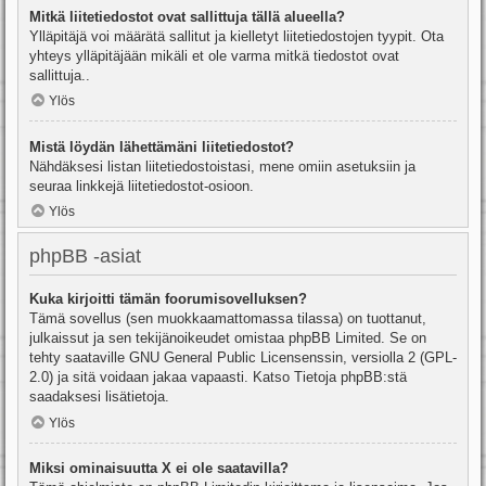
Mitkä liitetiedostot ovat sallittuja tällä alueella?
Ylläpitäjä voi määrätä sallitut ja kielletyt liitetiedostojen tyypit. Ota
yhteys ylläpitäjään mikäli et ole varma mitkä tiedostot ovat
sallittuja..
Ylös
Mistä löydän lähettämäni liitetiedostot?
Nähdäksesi listan liitetiedostoistasi, mene omiin asetuksiin ja
seuraa linkkejä liitetiedostot-osioon.
Ylös
phpBB -asiat
Kuka kirjoitti tämän foorumisovelluksen?
Tämä sovellus (sen muokkaamattomassa tilassa) on tuottanut,
julkaissut ja sen tekijänoikeudet omistaa
phpBB Limited
. Se on
tehty saataville GNU General Public Licensenssin, versiolla 2 (GPL-
2.0) ja sitä voidaan jakaa vapaasti. Katso
Tietoja phpBB:stä
saadaksesi lisätietoja.
Ylös
Miksi ominaisuutta X ei ole saatavilla?