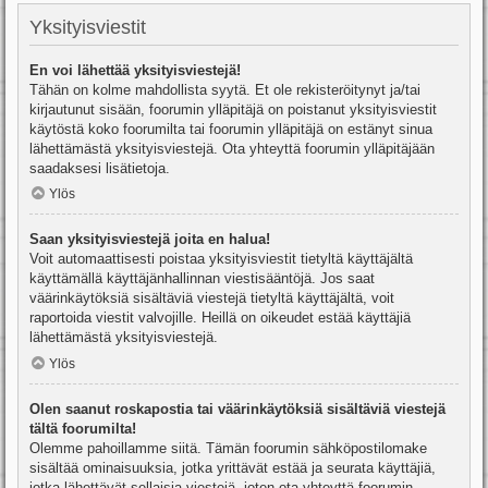
Yksityisviestit
En voi lähettää yksityisviestejä!
Tähän on kolme mahdollista syytä. Et ole rekisteröitynyt ja/tai
kirjautunut sisään, foorumin ylläpitäjä on poistanut yksityisviestit
käytöstä koko foorumilta tai foorumin ylläpitäjä on estänyt sinua
lähettämästä yksityisviestejä. Ota yhteyttä foorumin ylläpitäjään
saadaksesi lisätietoja.
Ylös
Saan yksityisviestejä joita en halua!
Voit automaattisesti poistaa yksityisviestit tietyltä käyttäjältä
käyttämällä käyttäjänhallinnan viestisääntöjä. Jos saat
väärinkäytöksiä sisältäviä viestejä tietyltä käyttäjältä, voit
raportoida viestit valvojille. Heillä on oikeudet estää käyttäjiä
lähettämästä yksityisviestejä.
Ylös
Olen saanut roskapostia tai väärinkäytöksiä sisältäviä viestejä
tältä foorumilta!
Olemme pahoillamme siitä. Tämän foorumin sähköpostilomake
sisältää ominaisuuksia, jotka yrittävät estää ja seurata käyttäjiä,
jotka lähettävät sellaisia viestejä, joten ota yhteyttä foorumin