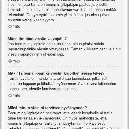
Huomioi, että tämä on foorumin ylläpitäjän päätös ja phpBB
Limitedillä ei ole sivustolla annettavien varoitusten kanssa mitään
tekemistä. Ota yhteyttä foorumin ylläpitäjään, jos olet epävarma
annetun varoituksen syystä.
Ylös
Miten ilmoitan viestin valvojalle?
Jos foorumin ylläpitäjä on sallinut sen, sinun pitäisi nähdä
raportointipainike viestin yhteydessä. Tämän klikkaaminen vie sinut
viestin raportoinnin vaiheiden läpi.
Ylös
Mitä “Tallenna”-painike viestin kirjoittamisessa tekee?
Tämän avulla on mahdollista tallentaa luonnoksia, jotka voit
kirjoittaa loppuun ja lähettää myöhemmin. Avataksesi tallennetun
luonnoksen, vieraile komissa asetuksissa.
Ylös
Miksi minun viestini tarvitsee hyväksynnän?
Foorumin ylläpitäjä on päättänyt, että viestit kyseiselle alueelle
tulee tarkastaa ennen lähetystä. On myös mahdollista, että
foorumin ylläpitäjä on siirtänyt sinut ryhmään, jonka viestit
tarkistetaan ennen lähettämistä. Ota yhteyttä foorumin ylläpitäjään