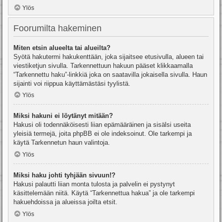
Ylös
Foorumilta hakeminen
Miten etsin alueelta tai alueilta?
Syötä hakutermi hakukenttään, joka sijaitsee etusivulla, alueen tai
viestiketjun sivulla. Tarkennettuun hakuun pääset klikkaamalla
“Tarkennettu haku”-linkkiä joka on saatavilla jokaisella sivulla. Haun
sijainti voi riippua käyttämästäsi tyylistä.
Ylös
Miksi hakuni ei löytänyt mitään?
Hakusi oli todennäköisesti liian epämääräinen ja sisälsi useita
yleisiä termejä, joita phpBB ei ole indeksoinut. Ole tarkempi ja
käytä Tarkennetun haun valintoja.
Ylös
Miksi haku johti tyhjään sivuun!?
Hakusi palautti liian monta tulosta ja palvelin ei pystynyt
käsittelemään niitä. Käytä “Tarkennettua hakua” ja ole tarkempi
hakuehdoissa ja alueissa joilta etsit.
Ylös