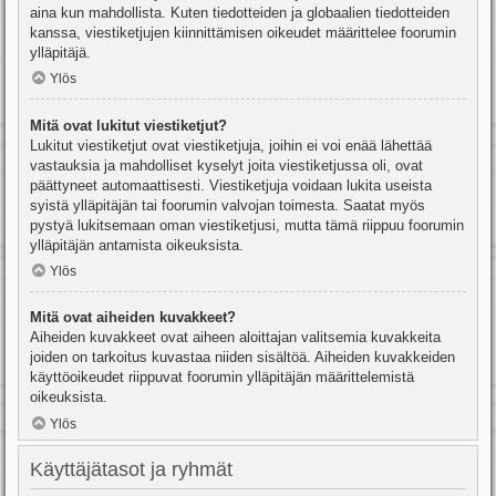
aina kun mahdollista. Kuten tiedotteiden ja globaalien tiedotteiden
kanssa, viestiketjujen kiinnittämisen oikeudet määrittelee foorumin
ylläpitäjä.
Ylös
Mitä ovat lukitut viestiketjut?
Lukitut viestiketjut ovat viestiketjuja, joihin ei voi enää lähettää
vastauksia ja mahdolliset kyselyt joita viestiketjussa oli, ovat
päättyneet automaattisesti. Viestiketjuja voidaan lukita useista
syistä ylläpitäjän tai foorumin valvojan toimesta. Saatat myös
pystyä lukitsemaan oman viestiketjusi, mutta tämä riippuu foorumin
ylläpitäjän antamista oikeuksista.
Ylös
Mitä ovat aiheiden kuvakkeet?
Aiheiden kuvakkeet ovat aiheen aloittajan valitsemia kuvakkeita
joiden on tarkoitus kuvastaa niiden sisältöä. Aiheiden kuvakkeiden
käyttöoikeudet riippuvat foorumin ylläpitäjän määrittelemistä
oikeuksista.
Ylös
Käyttäjätasot ja ryhmät