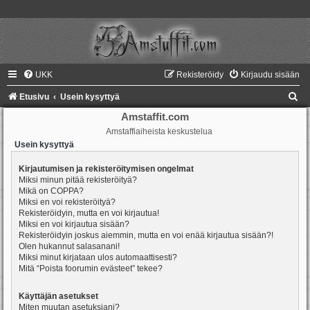
UKK
Rekisteröidy
Kirjaudu sisään
E
Etusivu
Usein kysyttyä
t
Amstaffit.com
Amstaffiaiheista keskustelua
s
Usein kysyttyä
i
Kirjautumisen ja rekisteröitymisen ongelmat
Miksi minun pitää rekisteröityä?
Mikä on COPPA?
Miksi en voi rekisteröityä?
Rekisteröidyin, mutta en voi kirjautua!
Miksi en voi kirjautua sisään?
Rekisteröidyin joskus aiemmin, mutta en voi enää kirjautua sisään?!
Olen hukannut salasanani!
Miksi minut kirjataan ulos automaattisesti?
Mitä “Poista foorumin evästeet” tekee?
Käyttäjän asetukset
Miten muutan asetuksiani?