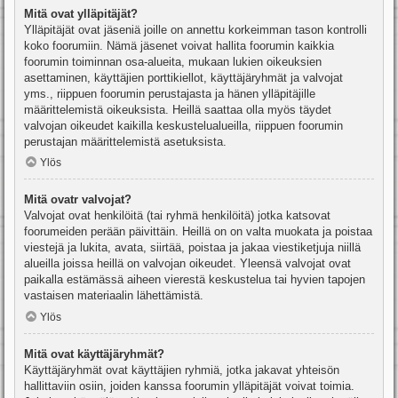
Mitä ovat ylläpitäjät?
Ylläpitäjät ovat jäseniä joille on annettu korkeimman tason kontrolli
koko foorumiin. Nämä jäsenet voivat hallita foorumin kaikkia
foorumin toiminnan osa-alueita, mukaan lukien oikeuksien
asettaminen, käyttäjien porttikiellot, käyttäjäryhmät ja valvojat
yms., riippuen foorumin perustajasta ja hänen ylläpitäjille
määrittelemistä oikeuksista. Heillä saattaa olla myös täydet
valvojan oikeudet kaikilla keskustelualueilla, riippuen foorumin
perustajan määrittelemistä asetuksista.
Ylös
Mitä ovatr valvojat?
Valvojat ovat henkilöitä (tai ryhmä henkilöitä) jotka katsovat
foorumeiden perään päivittäin. Heillä on on valta muokata ja poistaa
viestejä ja lukita, avata, siirtää, poistaa ja jakaa viestiketjuja niillä
alueilla joissa heillä on valvojan oikeudet. Yleensä valvojat ovat
paikalla estämässä aiheen vierestä keskustelua tai hyvien tapojen
vastaisen materiaalin lähettämistä.
Ylös
Mitä ovat käyttäjäryhmät?
Käyttäjäryhmät ovat käyttäjien ryhmiä, jotka jakavat yhteisön
hallittaviin osiin, joiden kanssa foorumin ylläpitäjät voivat toimia.