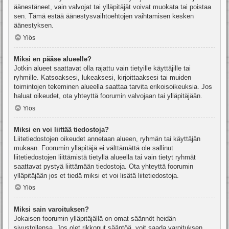
äänestäneet, vain valvojat tai ylläpitäjät voivat muokata tai poistaa
sen. Tämä estää äänestysvaihtoehtojen vaihtamisen kesken
äänestyksen.
Ylös
Miksi en pääse alueelle?
Jotkin alueet saattavat olla rajattu vain tietyille käyttäjille tai
ryhmille. Katsoaksesi, lukeaksesi, kirjoittaaksesi tai muiden
toimintojen tekeminen alueella saattaa tarvita erikoisoikeuksia. Jos
haluat oikeudet, ota yhteyttä foorumin valvojaan tai ylläpitäjään.
Ylös
Miksi en voi liittää tiedostoja?
Liitetiedostojen oikeudet annetaan alueen, ryhmän tai käyttäjän
mukaan. Foorumin ylläpitäjä ei välttämättä ole sallinut
liitetiedostojen liittämistä tietyllä alueella tai vain tietyt ryhmät
saattavat pystyä liittämään tiedostoja. Ota yhteyttä foorumin
ylläpitäjään jos et tiedä miksi et voi lisätä liitetiedostoja.
Ylös
Miksi sain varoituksen?
Jokaisen foorumin ylläpitäjällä on omat säännöt heidän
sivustollensa. Jos olet rikkonut sääntöä, voit saada varoituksen.