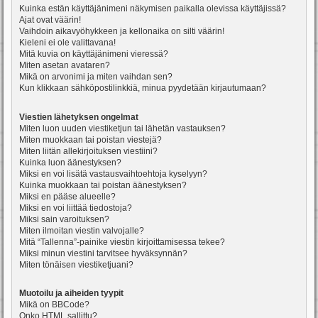
Kuinka estän käyttäjänimeni näkymisen paikalla olevissa käyttäjissä?
Ajat ovat väärin!
Vaihdoin aikavyöhykkeen ja kellonaika on silti väärin!
Kieleni ei ole valittavana!
Mitä kuvia on käyttäjänimeni vieressä?
Miten asetan avataren?
Mikä on arvonimi ja miten vaihdan sen?
Kun klikkaan sähköpostilinkkiä, minua pyydetään kirjautumaan?
Viestien lähetyksen ongelmat
Miten luon uuden viestiketjun tai lähetän vastauksen?
Miten muokkaan tai poistan viestejä?
Miten liitän allekirjoituksen viestiini?
Kuinka luon äänestyksen?
Miksi en voi lisätä vastausvaihtoehtoja kyselyyn?
Kuinka muokkaan tai poistan äänestyksen?
Miksi en pääse alueelle?
Miksi en voi liittää tiedostoja?
Miksi sain varoituksen?
Miten ilmoitan viestin valvojalle?
Mitä “Tallenna”-painike viestin kirjoittamisessa tekee?
Miksi minun viestini tarvitsee hyväksynnän?
Miten tönäisen viestiketjuani?
Muotoilu ja aiheiden tyypit
Mikä on BBCode?
Onko HTML sallittu?