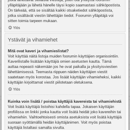
ylläpitäjään ja lähetä hänelle täysi kopio saamastasi sähköpostista.
On tärkeää, että se sisältää kaikki otsaketiedot sähköpostista,
jotka sisältävät viestin lähettäjän tiedot. Foorumin ylläpitäjä voi
sitten toimia tarpeen mukaan.
Ylös
Ystävät ja vihamiehet
Mitä ovat kaveri ja vihamieslistat?
Voit käyttää näitä listoja muiden foorumin käyttäjien organisointiin.
Kaverilistalle lisätään käyttäjiä omien asetusten kautta. Tämä
auttaa nopeasti näkemään jos he ovat paikalla ja yksityisviestien
lähettämisessä. Teemasta riippuen näiden käyttäjien viestit
saatetaan myös korostaa. Jos lisäät käyttäjän vihamieheksi, kaikki
käyttäjän kirjoittamat viestit piilotetaan oletuksena.
Ylös
Kuinka voin lisätä / poistaa käyttäjiä kavereista tai vihamiehistä
Voit lisätä käyttäjiä listoihisi kahdella tapaa. Jokaisen käyttäjän
profiilissa on linkki jonka kautta voit lisätä heidät joko kavereihin tai
vihamiehiin. Vaihtoehtoisesti omista asetuksista voit lisätä käyttäjiä
suoraan syöttämällä heidän käyttäjänimen. Voit myös poistaa
käyttäjiä listaltasi samalta sivulta.