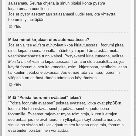
salasanani
. Seuraa ohjeita ja sinun pitäisi kohta pystyä
kirjautumaan uudelleen.
Jos et pysty asettamaan salasanaasi uudelleen, ota yhteyttä
foorumin ylläpitäjään.
Ylös
Miksi minut kirjataan ulos automaattisesti?
Jos et valitse
Muista minut
-laatikkoa kirjautuessasi, foorumi pitää
sinut kirjautuneena ennalta määritellyn ajan. Tämä estää muita
väärinkäyttämästä tunnuksiasi. Pysyäksesi kirjautuneena, valitse
Muista minut
-valinta kirjautuessasi. Tämä ei ole suositeltavaa, jos
käytät foorumia jaetulta koneelta, esim. kirjastossa, nettikahvilassa
tai koulun tietokoneluokassa. Jos et näe tätä valintaa, foorumin
ylläpitäjä on estänyt tämän toiminnon käyttämisen.
Ylös
Mitä “Poista foorumin evästeet” tekee?
“Poista foorumin evästeet” poistaa evästeet, jotka ovat phpBB:n
luomia. Ne tunnistavat sinut ja pitävät sinut kirjautuneena
foorumille. Evästeet tarjoavat myös toimintoja, kuten luettujen
seurantaa, jos ne ovat foorumin ylläpitäjän käyttöönottamia. Jos
sinulla on sisään tai uloskirjautumisen kanssa ongelmia, foorumin
evästeiden poistaminen voi auttaa.