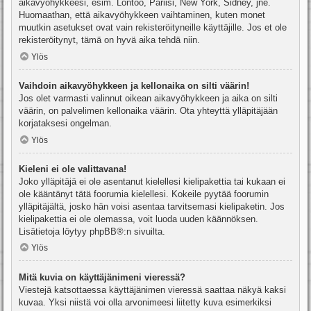
aikavyöhykkeesi, esim. Lontoo, Pariisi, New York, Sidney, jne.
Huomaathan, että aikavyöhykkeen vaihtaminen, kuten monet
muutkin asetukset ovat vain rekisteröityneille käyttäjille. Jos et ole
rekisteröitynyt, tämä on hyvä aika tehdä niin.
Ylös
Vaihdoin aikavyöhykkeen ja kellonaika on silti väärin!
Jos olet varmasti valinnut oikean aikavyöhykkeen ja aika on silti
väärin, on palvelimen kellonaika väärin. Ota yhteyttä ylläpitäjään
korjataksesi ongelman.
Ylös
Kieleni ei ole valittavana!
Joko ylläpitäjä ei ole asentanut kielellesi kielipakettia tai kukaan ei
ole kääntänyt tätä foorumia kielellesi. Kokeile pyytää foorumin
ylläpitäjältä, josko hän voisi asentaa tarvitsemasi kielipaketin. Jos
kielipakettia ei ole olemassa, voit luoda uuden käännöksen.
Lisätietoja löytyy
phpBB
®:n sivuilta.
Ylös
Mitä kuvia on käyttäjänimeni vieressä?
Viestejä katsottaessa käyttäjänimen vieressä saattaa näkyä kaksi
kuvaa. Yksi niistä voi olla arvonimeesi liitetty kuva esimerkiksi