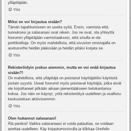
ylläpitäjään.
Ylös
Miksi en voi kirjautua sisään?
Tämän tapahtumiseen on useita syitä. Ensin, varmista että
tunnuksesi ja salasanasi ovat oikein. Jos ne ovat, ota yhteyttä
foorumin ylläpitäjään varmistaaksesi, että sinulla ei ole
porttikieltoja. On myös mahdollista, että sivuston omistajalla on
asetusvirhe heidän päässään ja heidän pitäisi korjata se.
Ylös
Rekisteröidyin joskus aiemmin, mutta en voi enää kirjautua
sisään?!
On mahdollista, että ylläpitäjä on poistanut käyttäjätilisi käytöstä
jostain syystä. Useat foorumit myös poistavat käyttäjiä, jotka eivät
ole kirjoittaneet pitkään aikaan pienentääkseen tietokantansa
kokoa. Jos näin on käynyt, yritä rekisteröityä uudelleen ja osallistu
keskusteluun aktiivisemmin.
Ylös
Olen hukannut salasanani!
Älä panikoi! Vaikka salasanaasi ei voida palauttaa, se voidaan
asettaa uudelleen. Käy kirjautumissivulla ja klikkaa
Unohdin