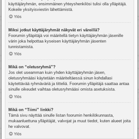
käyttäjäryhmän, ensimmäinen yhteyshenkilösi tulisi olla ylläpitäjä.
Kokeile yksityisviestin lähettämistä.
Ylös
Miksi jotkut käyttäjäryhmät näkyvät eri väreillä?
Foorumin ylläpitäjä voi määritellä tietyn käyttäjäryhmän jäsenille
värin joka helpottaa kyseisen käyttäjäryhmän jäsenten
tunnistamista.
Ylös
Mikä on “oletusryhmä”?
Jos olet useamman kuin yhden käyttäjäryhmän jäsen,
oletusryhmääsi käytetään määriteltäessä sinun kohdallasi
käytettävää ryhmäväriä ja titteliä. Foorumin ylläpitäjä saattaa antaa
sinulle oikeudet vaihtaa oletusryhmääsi omista asetuksista.
Ylös
Mikä on “Tiimi” linkki?
Tämä sivu näyttää sinulle listan foorumin henkilökunnasta,
mukaanluettuna ylläpitäjät, valvojat ja muut tiedot, kuten alueet joita
he valvovat.
Ylös