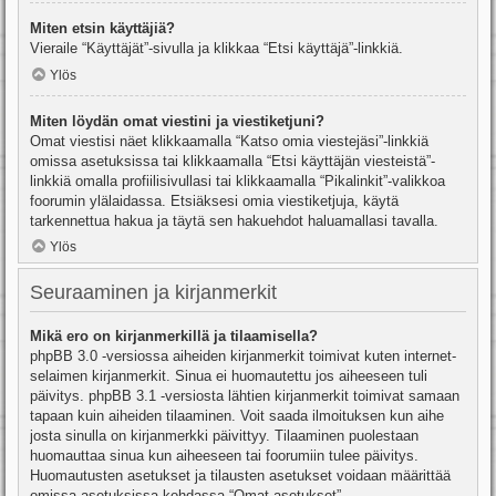
Miten etsin käyttäjiä?
Vieraile “Käyttäjät”-sivulla ja klikkaa “Etsi käyttäjä”-linkkiä.
Ylös
Miten löydän omat viestini ja viestiketjuni?
Omat viestisi näet klikkaamalla “Katso omia viestejäsi”-linkkiä
omissa asetuksissa tai klikkaamalla “Etsi käyttäjän viesteistä”-
linkkiä omalla profiilisivullasi tai klikkaamalla “Pikalinkit”-valikkoa
foorumin ylälaidassa. Etsiäksesi omia viestiketjuja, käytä
tarkennettua hakua ja täytä sen hakuehdot haluamallasi tavalla.
Ylös
Seuraaminen ja kirjanmerkit
Mikä ero on kirjanmerkillä ja tilaamisella?
phpBB 3.0 -versiossa aiheiden kirjanmerkit toimivat kuten internet-
selaimen kirjanmerkit. Sinua ei huomautettu jos aiheeseen tuli
päivitys. phpBB 3.1 -versiosta lähtien kirjanmerkit toimivat samaan
tapaan kuin aiheiden tilaaminen. Voit saada ilmoituksen kun aihe
josta sinulla on kirjanmerkki päivittyy. Tilaaminen puolestaan
huomauttaa sinua kun aiheeseen tai foorumiin tulee päivitys.
Huomautusten asetukset ja tilausten asetukset voidaan määrittää
omissa asetuksissa kohdassa “Omat asetukset”.