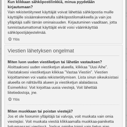
Kun klikkaan sähköpostilinkkiä, minua pyydetään
kirjautumaan?
Vain rekisteröityneet käyttäjät voivat lähettää sähköpostia muille
käyttäjille sisäänrakennetulla sähköpostilomakkeella ja vain jos
ylläpitäjä sallii tämän ominaisuuden. Kirjautuminen vaaditaan, jotta
tunnistautumattomat käyttäjät eivät voisi väärinkäyttää
sähköpostijärjestelmää.
Ylös
Viestien lähetyksen ongelmat
Miten luon uuden viestiketjun tai lähetän vastauksen?
Aloittaaksesi uuden viestiketjun alueella, klikkaa "Uusi Aihe".
Vastataksesi viestiketjuun klikkaa "Vastaa Viestiin". Viestien
kirjoittaminen voi vaatia rekisteröitymisen. Lista sinun oikeuksistasi
alueella on nähtävillä alueen ja viestiketjun alalaidassa.
Esimerkiksi: Voit kirjoittaa uusia viestejä, Voit lähettää
liitetiedostoja, jne.
Ylös
Miten muokkaan tai poistan viestejä?
Jos et ole foorumin ylläpitäjä tai valvoja, voit muokata vain omia
viestejäsi. Voit muokata viestiä klikkaamalla muokkaa-painiketta
haluamassasi viestissä. Joskus painike toimii vain tietyn ajan