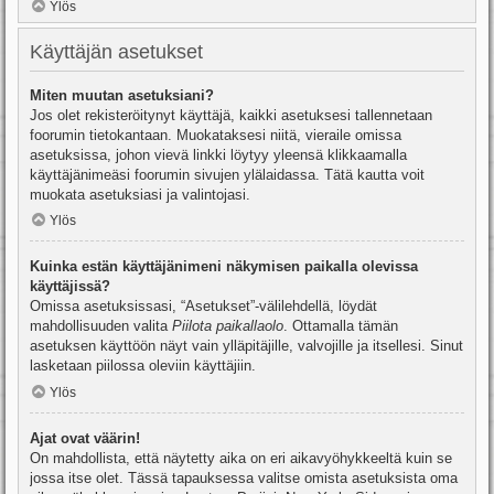
Ylös
Käyttäjän asetukset
Miten muutan asetuksiani?
Jos olet rekisteröitynyt käyttäjä, kaikki asetuksesi tallennetaan
foorumin tietokantaan. Muokataksesi niitä, vieraile omissa
asetuksissa, johon vievä linkki löytyy yleensä klikkaamalla
käyttäjänimeäsi foorumin sivujen ylälaidassa. Tätä kautta voit
muokata asetuksiasi ja valintojasi.
Ylös
Kuinka estän käyttäjänimeni näkymisen paikalla olevissa
käyttäjissä?
Omissa asetuksissasi, “Asetukset”-välilehdellä, löydät
mahdollisuuden valita
Piilota paikallaolo
. Ottamalla tämän
asetuksen käyttöön näyt vain ylläpitäjille, valvojille ja itsellesi. Sinut
lasketaan piilossa oleviin käyttäjiin.
Ylös
Ajat ovat väärin!
On mahdollista, että näytetty aika on eri aikavyöhykkeeltä kuin se
jossa itse olet. Tässä tapauksessa valitse omista asetuksista oma